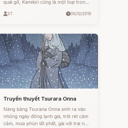
quái gở, Kamikiri cũng là một loại trong
số đó.
ST
06/12/2019
Truyền thuyết Tsurara Onna
Nàng băng Tsurana Onna sinh ra vào
những ngày đông lạnh giá, trời rét căm
căm, mưa phùn lất phất, gái với trai như