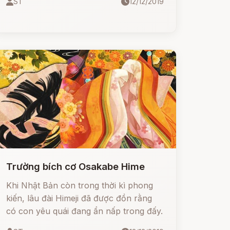
ST
12/12/2019
em phụ nữ) trong phố vắng đêm khuya,
hỏi đối phương xem có rảnh không, rồi
tụt quần ra chổng mông đít vào mặt đối
phương.
Trường bích cơ Osakabe Hime
Khi Nhật Bản còn trong thời kì phong
kiến, lâu đài Himeji đã được đồn rằng
có con yêu quái đang ẩn nấp trong đấy.