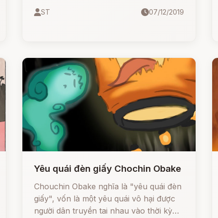
theo âm Hán Việt.
ST
07/12/2019
Yêu quái đèn giấy Chochin Obake
Chouchin Obake nghĩa là "yêu quái đèn
giấy", vốn là một yêu quái vô hại được
người dân truyền tai nhau vào thời kỳ