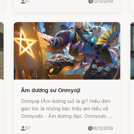
ST
13/12/2019
Âm dương sư Onmyoji
Onmyoji (Âm dương sư) là gì? Hiểu đơn
giản tức là những bậc thầy am hiểu về
Onmyodo - Âm dương đạo. Onmyodo là
tên gọi chung cho bộ môn khoa học
ST
16/12/2019
huyền bí của Nhật Bản khi xưa, bao