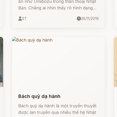
ẩn như Umibozu trong thần thoại Nhật
Bản. Chẳng ai nhìn thấy rõ hình dạng
thật của con quái vật biển này, hoặc
ST
28/11/2019
nếu có thì chắc người đó cũng chẳng
may mắn sống sót qua những đợt tấn
công của Umibozu.
Bách quỷ dạ hành
Bách quỷ dạ hành là một truyền thuyết
được lan truyền qua nhiều thế hệ Nhật