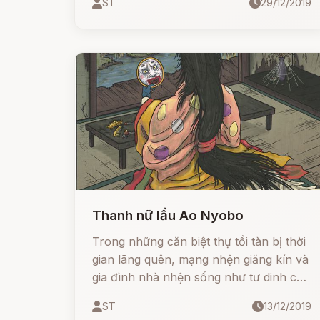
ST
29/12/2019
Thanh nữ lầu Ao Nyobo
Trong những căn biệt thự tồi tàn bị thời
gian lãng quên, mạng nhện giăng kín và
gia đình nhà nhện sống như tư dinh của
mình, luôn có nhiều hơn một con yêu
ST
13/12/2019
quái ẩn náu trong bóng tối.