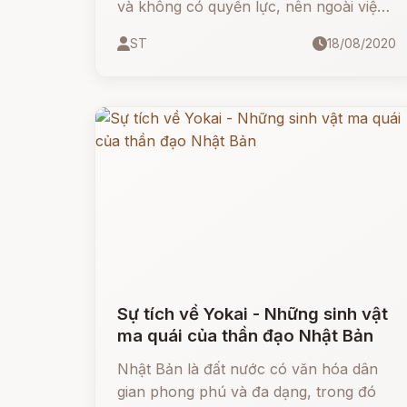
và không có quyền lực, nên ngoài việc
đi bưng bê buôn bán đậu phụ, nó còn
ST
18/08/2020
làm nô dịch cho những yêu quái mạnh
hơn.
Sự tích về Yokai - Những sinh vật
ma quái của thần đạo Nhật Bản
Nhật Bản là đất nước có văn hóa dân
gian phong phú và đa dạng, trong đó