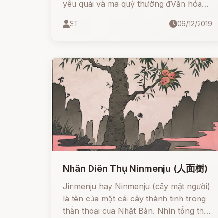
yêu quái và ma quỷ thường đVăn hóa
dân gian Nhật Bản vô cùng phong phú
ST
06/12/2019
và đa dạng, trong đó yêu quái và ma
quỷ thường rất nhiều chủng loại và kỳ
lạ.óng vai trò rất lớn.
Nhân Diên Thụ Ninmenju (人面樹)
Jinmenju hay Ninmenju (cây mặt người)
là tên của một cái cây thành tinh trong
thần thoại của Nhật Bản. Nhìn tổng thể,