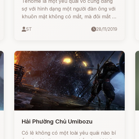
Tenome là một yêu quái vô cùng đáng
sợ với hình dạng một người đàn ông với
khuôn mặt không có mắt, mà đôi mắt lại
trong lòng bàn tay của ông ta.
ST
28/11/2019
Hải Phường Chủ Umibozu
Có lẽ không có một loài yêu quái nào bí