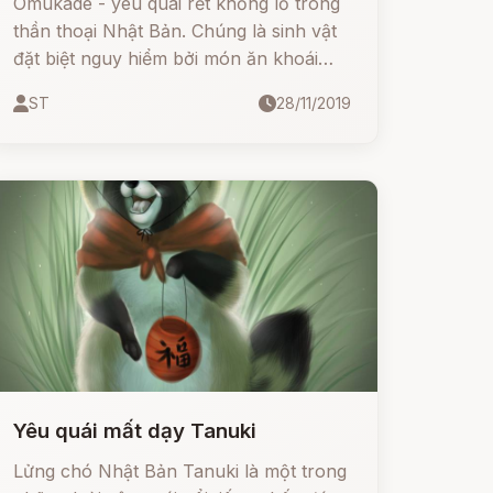
Omukade - yêu quái rết khổng lồ trong
thần thoại Nhật Bản. Chúng là sinh vật
đặt biệt nguy hiểm bởi món ăn khoái
khẩu của chúng chính là nuốt chửng
ST
28/11/2019
người.
Yêu quái mất dạy Tanuki
Lửng chó Nhật Bản Tanuki là một trong