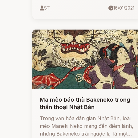
nó không khác gì một cái cây bình
ST
16/01/2021
thường với đầy đủ hoa lá cành, chỉ
khác biệt đúng một điều duy nhất là
những bông hoa của nó, thay vì là cánh
hoa mềm mại xếp lên nhau và đưa
hương thoang thoảng, thì nó lại có hình
mặt cười, thay vì đưa hương thì nó lại
đưa thanh, cười vang khắp cả một vùng
Ma mèo báo thù Bakeneko trong
thần thoại Nhật Bản
Trong văn hóa dân gian Nhật Bản, loài
mèo Maneki Neko mang đến điềm lành,
nhưng Bakeneko trái ngược lại là một