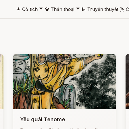
🞃
🞃
🧚
Cổ tích
🔱
Thần thoại
🕌
Truyền thuyết
🙋
C
Yêu quái Tenome