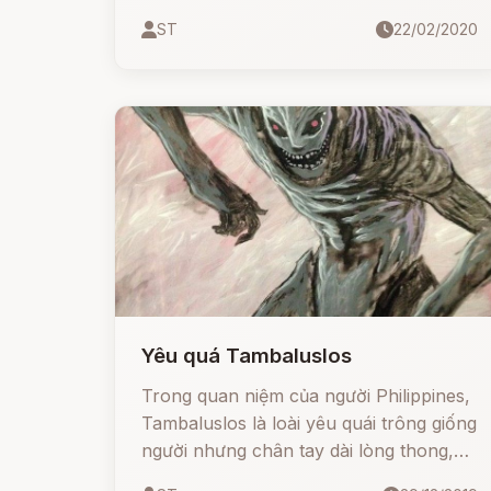
dạng yêu quái (Yokai) mèo mang đến
ST
22/02/2020
điềm xấu và nguy hiểm cho con người.
Yêu quá Tambaluslos
Trong quan niệm của người Philippines,
Tambaluslos là loài yêu quái trông giống
người nhưng chân tay dài lòng thong,
với quả môi trề như khỉ.