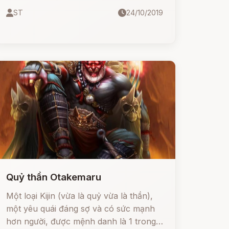
càng muốn sát vào với nhau hơn,
ST
24/10/2019
nhưng ở đâu đó ngoài kia, vẫn còn
những thanh niên thân phận chưa từng
có lấy một người để í, cả đời chưa mảnh
tình vắt vai, đêm nằm ôm gối, trái tim
lạnh đến tê tái con người.
Quỷ thần Otakemaru
Một loại Kijin (vừa là quỷ vừa là thần),
một yêu quái đáng sợ và có sức mạnh
hơn người, được mệnh danh là 1 trong