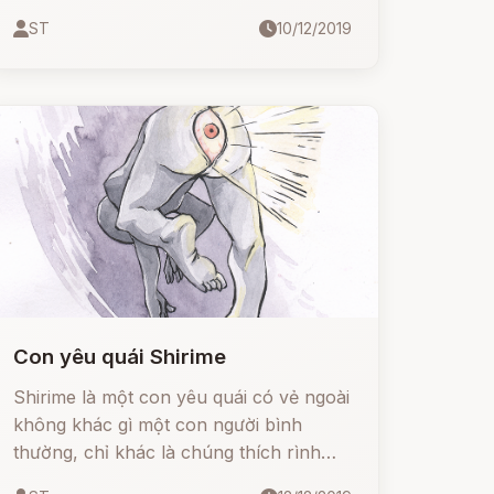
Tam đại yêu trong truyền thuyết Nhật
ST
10/12/2019
Bản,
Con yêu quái Shirime
Shirime là một con yêu quái có vẻ ngoài
không khác gì một con người bình
thường, chỉ khác là chúng thích rình
rập chặn đường người khác (nhất là chị