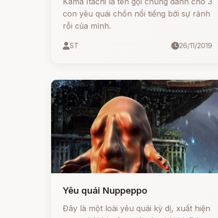
Kama Itachi là tên gọi chung dành cho 3
con yêu quái chồn nổi tiếng bởi sự rảnh
rỗi của mình.
ST
26/11/2019
Yêu quái Nuppeppo
Đây là một loài yêu quái kỳ dị, xuất hiện