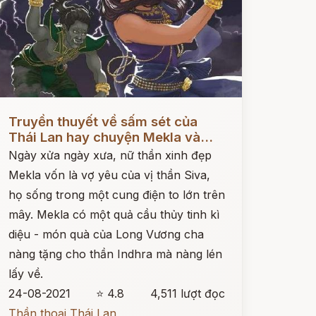
ọc ngay
Truyền thuyết về sấm sét của
Thái Lan hay chuyện Mekla và...
Ngày xửa ngày xưa, nữ thần xinh đẹp
Mekla vốn là vợ yêu của vị thần Siva,
họ sống trong một cung điện to lớn trên
mây. Mekla có một quả cầu thủy tinh kì
diệu - món quà của Long Vương cha
nàng tặng cho thần Indhra mà nàng lén
lấy về.
24-08-2021
⭐ 4.8
4,511 lượt đọc
Thần thoại Thái Lan