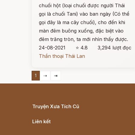
chuối hột (loại chuối được người Thái
gọi là chuối Tani) vào ban ngày (Có thể
gọi đây là ma cây chuối), cho đến khi
màn đêm buông xuống, đặc biệt vào
đêm trăng tròn, ta mới nhìn thấy được.
24-08-2021
⭐ 4.8
3,294 lượt đọc
Thần thoại Thái Lan
1
⇢
⇥
Truyện Xưa Tích Cũ
Cổ tích Việt Nam
Liên kết
Lịch vạn niên