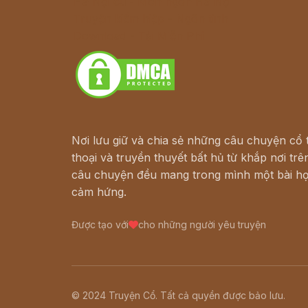
Hà Nội cũ - Món ngon Hà Nội
Truyện kiếm hiệp - Ngôn tình
Download - Tải Miễn Phí
Nơi lưu giữ và chia sẻ những câu chuyện cổ t
thoại và truyền thuyết bất hủ từ khắp nơi trên
câu chuyện đều mang trong mình một bài họ
cảm hứng.
Được tạo với
cho những người yêu truyện
© 2024 Truyện Cổ. Tất cả quyền được bảo lưu.