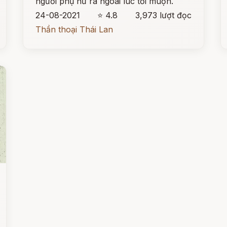
người phụ nữ ra ngoài lúc tối muộn.
24-08-2021
⭐ 4.8
3,973 lượt đọc
Thần thoại Thái Lan