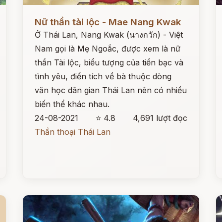
Đọc ngay
Đ
Nữ thần tài lộc - Mae Nang Kwak
Ở Thái Lan, Nang Kwak (นางกวัก) - Việt
Nam gọi là Mẹ Ngoắc, được xem là nữ
thần Tài lộc, biểu tượng của tiền bạc và
tình yêu, điển tích về bà thuộc dòng
văn học dân gian Thái Lan nên có nhiều
biến thể khác nhau.
24-08-2021
⭐ 4.8
4,691 lượt đọc
Thần thoại Thái Lan