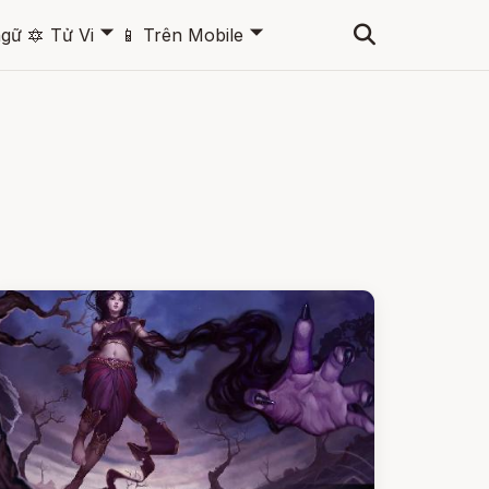
🞃
🞃
ngữ
🔯
Tử Vi
📱
Trên Mobile