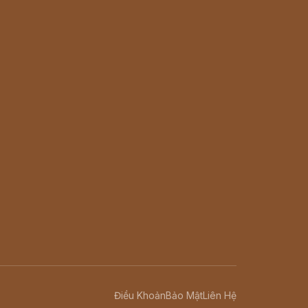
Điều Khoản
Bảo Mật
Liên Hệ