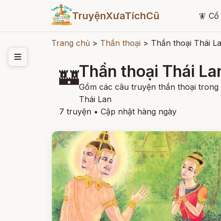
TruyệnXưaTíchCũ
🧚
Cổ 
Trang chủ
>
Thần thoại
>
Thần thoại Thái L
Thần thoại Thái La
🏰
Gồm các câu truyện thần thoại trong
Thái Lan
7 truyện
•
Cập nhật hàng ngày