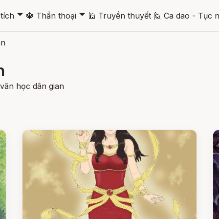
🞃
🞃
tích
🔱
Thần thoại
🕌
Truyền thuyết
🙋
Ca dao - Tục 
an
n
 văn học dân gian