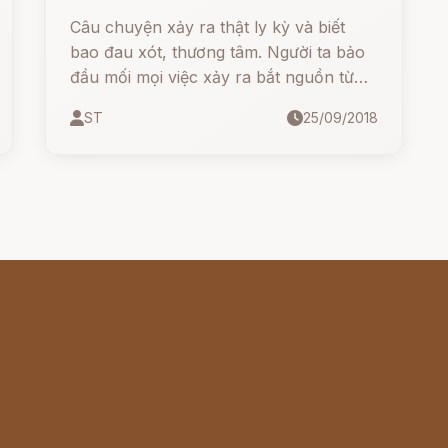
Câu chuyện xảy ra thật ly kỳ và biết
bao đau xót, thương tâm. Người ta bảo
đầu mối mọi việc xảy ra bắt nguồn từ
cái chết của Androgée.
ST
25/09/2018