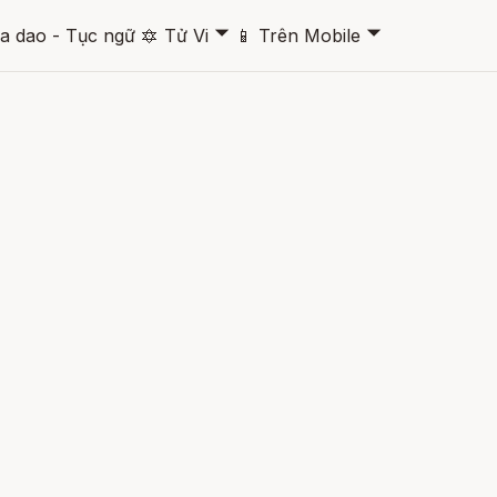
🞃
🞃
a dao - Tục ngữ
🔯
Tử Vi
📱
Trên Mobile