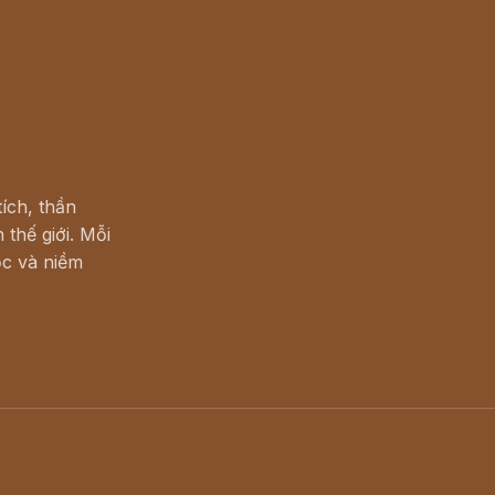
ích, thần
 thế giới. Mỗi
c và niềm