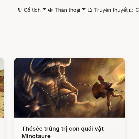
🞃
🞃
🧚
Cổ tích
🔱
Thần thoại
🕌
Truyền thuyết
🙋
C
Thésée trừng trị con quái vật
Minotaure