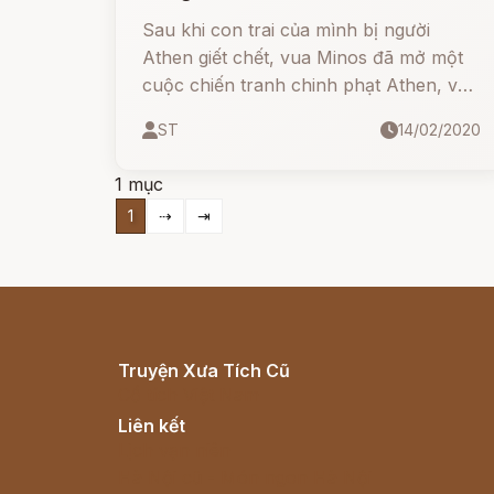
Sau khi con trai của mình bị người
Athen giết chết, vua Minos đã mở một
cuộc chiến tranh chinh phạt Athen, và
đã giành chiến thắng.
ST
14/02/2020
1 mục
1
⇢
⇥
Truyện Xưa Tích Cũ
Cổ tích Việt Nam
Liên kết
Lịch vạn niên
Hà Nội cũ - Món ngon Hà Nội