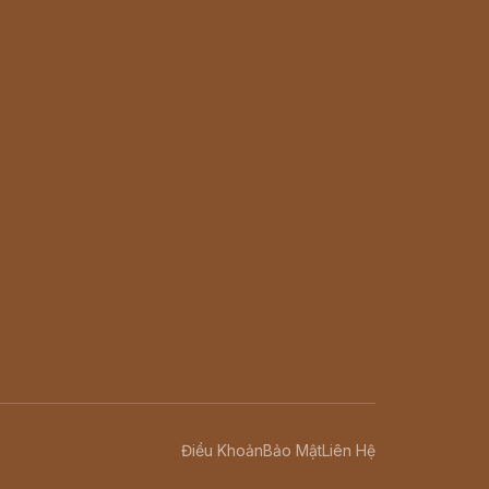
Điều Khoản
Bảo Mật
Liên Hệ