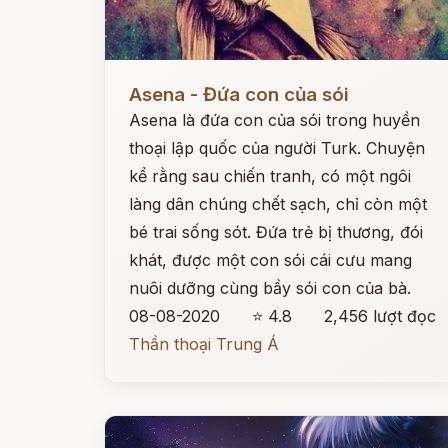
Đọc ngay
Asena - Đứa con của sói
Asena là đứa con của sói trong huyền
thoại lập quốc của người Turk. Chuyện
kể rằng sau chiến tranh, có một ngôi
làng dân chúng chết sạch, chỉ còn một
bé trai sống sót. Đứa trẻ bị thương, đói
khát, được một con sói cái cưu mang
nuôi dưỡng cùng bầy sói con của bà.
08-08-2020
⭐ 4.8
2,456 lượt đọc
Thần thoại Trung Á