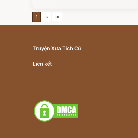
1
⇢
⇥
Truyện Xưa Tích Cũ
Cổ tích Việt Nam
Liên kết
Lịch vạn niên
Hà Nội cũ - Món ngon Hà Nội
Truyện kiếm hiệp - Ngôn tình
Download - Tải Miễn Phí