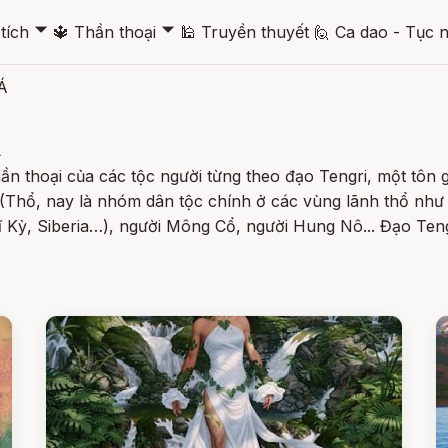
🞃
🞃
tích
🔱
Thần thoại
🕌
Truyền thuyết
🙋
Ca dao - Tục 
Á
Á
ần thoại của các tộc người từng theo đạo Tengri, một tôn
 (Thổ, nay là nhóm dân tộc chính ở các vùng lãnh thổ như
ĩ Kỳ, Siberia…), người Mông Cổ, người Hung Nô... Đạo Tengr