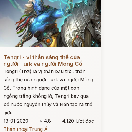
ọc ngay
Tengri - vị thần sáng thế của
người Turk và người Mông Cổ
Tengri (Trời) là vị thần bầu trời, thần
sáng thế của người Turk và người Mông
Cổ. Trong hình dạng của một con
ngỗng trắng khổng lồ, Tengri bay qua
bể nước nguyên thủy và kiến tạo ra thế
giới.
13-01-2020
⭐ 4.8
4,120 lượt đọc
Thần thoại Trung Á