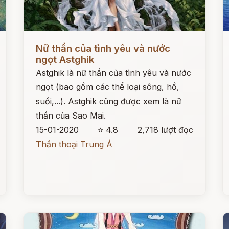
Đọc ngay
Đ
Nữ thần của tình yêu và nước
ngọt Astghik
Astghik là nữ thần của tình yêu và nước
ngọt (bao gồm các thể loại sông, hồ,
suối,...). Astghik cũng được xem là nữ
thần của Sao Mai.
15-01-2020
⭐ 4.8
2,718 lượt đọc
Thần thoại Trung Á