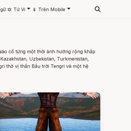
🞃
🞃
ngữ
🔯
Tử Vi
📱
Trên Mobile
 giáo cổ từng một thời ảnh hưởng rộng khắp
 Kazakhstan, Uzbekistan, Turkmenistan,
i thờ vị thần Bầu trời Tengri và một hệ