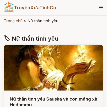
TruyệnXưaTíchCũ
Trang chủ
>
Nữ thần tình yêu
🏷 Nữ thần tình yêu
Nữ thần tình yêu Sauska và con mãng xà
Hedammu