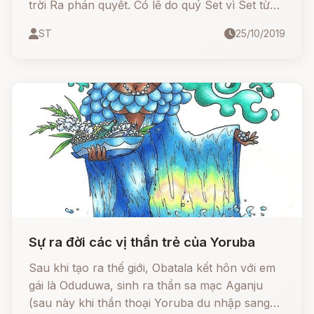
trời Ra phán quyết. Có lẽ do quý Set vì Set từng
chiến đấu bảo vệ Ra trước Apophis,
ST
25/10/2019
Sự ra đời các vị thần trẻ của Yoruba
Sau khi tạo ra thế giới, Obatala kết hôn với em
gái là Oduduwa, sinh ra thần sa mạc Aganju
(sau này khi thần thoại Yoruba du nhập sang