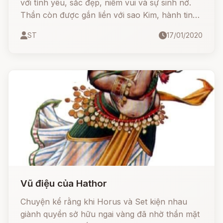
với tình yêu, sắc đẹp, niềm vui và sự sinh nở.
Thần còn được gắn liền với sao Kim, hành tinh
được đặt theo tên của nữ thần La Mã là Venus,
ST
17/01/2020
một bản sao dựa trên Aphrodite. Các biểu
tượng chính của Aphrodite bao gồm myrtles,
hoa hồng, chim bồ câu, chim sẻ và thiên nga.
Vũ điệu của Hathor
Chuyện kể rằng khi Horus và Set kiện nhau
giành quyền sở hữu ngai vàng đã nhờ thần mặt