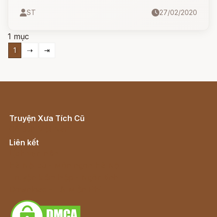
hưởng vẻ đẹp của cha mình, được biết đến là
ST
27/02/2020
nữ thần của tình yêu, sắc đẹp, sóng biển và là
nữ hoàng của những nữ thần… báo tử - người
1 mục
đứng đầu thế giới bên kia.
1
⇢
⇥
Truyện Xưa Tích Cũ
Cổ tích Việt Nam
Liên kết
Lịch vạn niên
Hà Nội cũ - Món ngon Hà Nội
Truyện kiếm hiệp - Ngôn tình
Download - Tải Miễn Phí