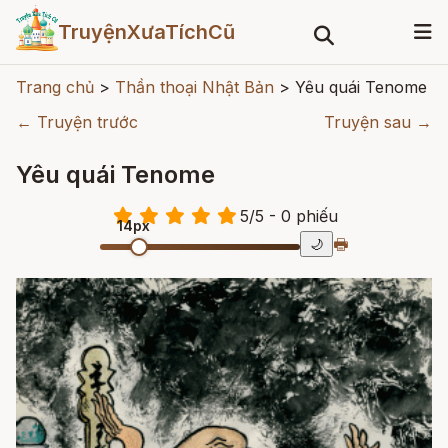
TruyệnXưaTíchCũ
Trang chủ
>
Thần thoại Nhật Bản
>
Yêu quái Tenome
← Truyện trước
Truyện sau →
Yêu quái Tenome
5
/
5
- 0
phiếu
14px
🖶
🌙