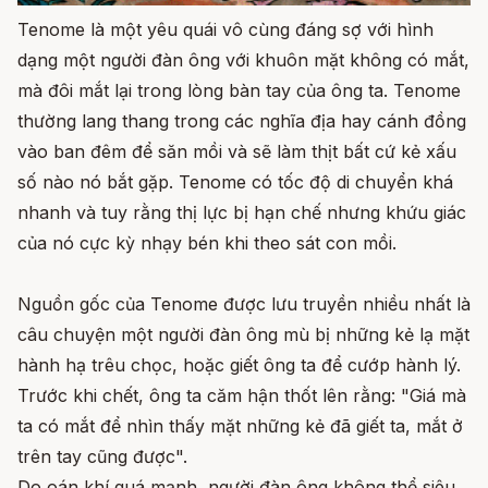
Tenome là một yêu quái vô cùng đáng sợ với hình
dạng một người đàn ông với khuôn mặt không có mắt,
mà đôi mắt lại trong lòng bàn tay của ông ta. Tenome
thường lang thang trong các nghĩa địa hay cánh đồng
vào ban đêm để săn mồi và sẽ làm thịt bất cứ kẻ xấu
số nào nó bắt gặp. Tenome có tốc độ di chuyển khá
nhanh và tuy rằng thị lực bị hạn chế nhưng khứu giác
của nó cực kỳ nhạy bén khi theo sát con mồi.
Nguồn gốc của Tenome được lưu truyền nhiều nhất là
câu chuyện một người đàn ông mù bị những kẻ lạ mặt
hành hạ trêu chọc, hoặc giết ông ta để cướp hành lý.
Trước khi chết, ông ta căm hận thốt lên rằng: "Giá mà
ta có mắt để nhìn thấy mặt những kẻ đã giết ta, mắt ở
trên tay cũng được".
Do oán khí quá mạnh, người đàn ông không thể siêu