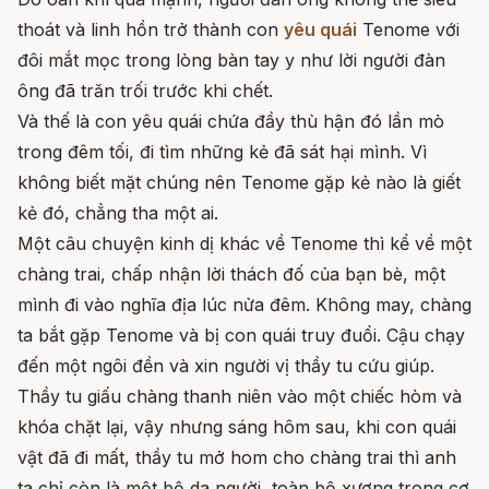
thoát và linh hồn trở thành con
yêu quái
Tenome với
đôi mắt mọc trong lòng bàn tay y như lời người đàn
ông đã trăn trối trước khi chết.
Và thế là con yêu quái chứa đầy thù hận đó lần mò
trong đêm tối, đi tìm những kẻ đã sát hại mình. Vì
không biết mặt chúng nên Tenome gặp kẻ nào là giết
kẻ đó, chẳng tha một ai.
Một câu chuyện kinh dị khác về Tenome thì kể về một
chàng trai, chấp nhận lời thách đố của bạn bè, một
mình đi vào nghĩa địa lúc nửa đêm. Không may, chàng
ta bắt gặp Tenome và bị con quái truy đuổi. Cậu chạy
đến một ngôi đền và xin người vị thầy tu cứu giúp.
Thầy tu giấu chàng thanh niên vào một chiếc hòm và
khóa chặt lại, vậy nhưng sáng hôm sau, khi con quái
vật đã đi mất, thầy tu mở hom cho chàng trai thì anh
ta chỉ còn là một bộ da người, toàn bộ xương trong cơ