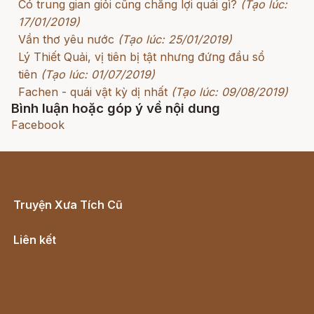
Có trung gian giỏi cũng chẳng lợi quái gì?
(Tạo lúc:
17/01/2019)
Vần thơ yêu nước
(Tạo lúc: 25/01/2019)
Lý Thiết Quải, vị tiên bị tật nhưng đứng đầu sổ
tiên
(Tạo lúc: 01/07/2019)
Fachen - quái vật kỳ dị nhất
(Tạo lúc: 09/08/2019)
Bình luận hoặc góp ý về nội dung
Facebook
Truyện Xưa Tích Cũ
Cổ tích Việt Nam
Liên kết
Lịch vạn niên
Hà Nội cũ - Món ngon Hà Nội
Truyện kiếm hiệp - Ngôn tình
Download - Tải Miễn Phí