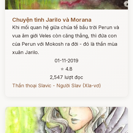
Đọc ngay
Chuyện tình Jarilo và Morana
Khi mối quan hệ giữa chúa tể bầu trời Perun và
vua âm giới Veles còn căng thẳng, thì đứa con
của Perun với Mokosh ra đời - đó là thần mùa
xuân Jarilo.
01-11-2019
⭐ 4.8
2,547 lượt đọc
Thần thoại Slavic - Người Slav (Xla-vơ)