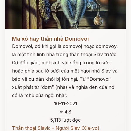
Đọc ngay
Ma xó hay thần nhà Domovoi
Domovoi, có khi gọi là domovoj hoặc domovoy,
là một tinh linh nhà trong thần thoại Slav trước
Cơ đốc giáo, một sinh vật sống trong lò sưởi
hoặc phía sau lò sưởi của một ngôi nhà Slav và
bảo vệ cư dân khỏi bị tổn hại. Từ "Domovoi"
xuất phát từ “dom” (nhà) và nghĩa đen của nó
có là “chủ của ngôi nhà”.
10-11-2021
⭐ 4.8
5,113 lượt đọc
Thần thoại Slavic - Người Slav (Xla-vơ)