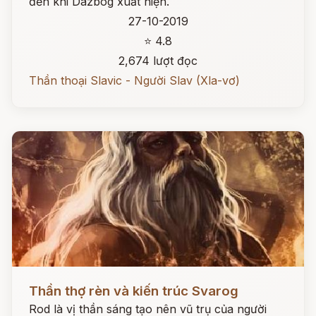
đến khi Dazbog xuất hiện.
27-10-2019
⭐ 4.8
2,674 lượt đọc
Thần thoại Slavic - Người Slav (Xla-vơ)
Đọc ngay
Thần thợ rèn và kiến trúc Svarog
Rod là vị thần sáng tạo nên vũ trụ của người