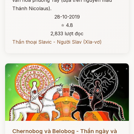
văn hóa phương Tây (dựa trên nguyên mẫu
Thánh Nicolaus).
28-10-2019
⭐ 4.8
2,833 lượt đọc
Thần thoại Slavic - Người Slav (Xla-vơ)
Đọc ngay
Chernobog và Belobog - Thần ngày và