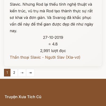
Slavic. Nhưng Rod lại thiếu tính nghệ thuật và
kiến trúc, vũ trụ mà Rod tạo thành thực sự rất
sơ khai và đơn giản. Và Svarog đã khắc phục
vấn đề này để thế gian được đẹp đẽ như ngày
nay.
27-10-2019
⭐ 4.8
2,991 lượt đọc
Thần thoại Slavic - Người Slav (Xla-vơ)
1
2
⇢
⇥
Truyện Xưa Tích Cũ
Cổ tích Việt Nam