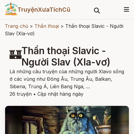
TruyệnXưaTíchCũ
Trang chủ
>
Thần thoại
>
Thần thoại Slavic - Người
Slav (Xla-vơ)
Thần thoại Slavic -
🏰
Người Slav (Xla-vơ)
Là những câu truyện của những người Xlavo sống
ở các vùng như Đông Âu, Trung Âu, Balkan,
Siberia, Trung Á, Liên Bang Nga, ...
26 truyện
•
Cập nhật hàng ngày