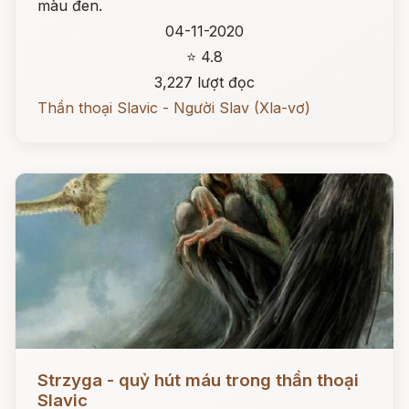
màu đen.
04-11-2020
⭐ 4.8
3,227 lượt đọc
Thần thoại Slavic - Người Slav (Xla-vơ)
Đọc ngay
Strzyga - quỷ hút máu trong thần thoại
Slavic