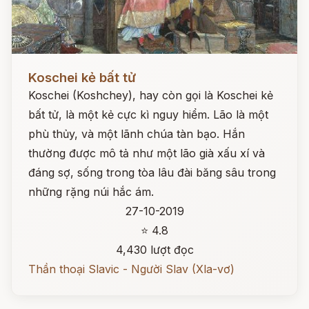
Đọc ngay
Koschei kẻ bất tử
Koschei (Koshchey), hay còn gọi là Koschei kẻ
bất tử, là một kẻ cực kì nguy hiểm. Lão là một
phù thủy, và một lãnh chúa tàn bạo. Hắn
thường được mô tả như một lão già xấu xí và
đáng sợ, sống trong tòa lâu đài băng sâu trong
những rặng núi hắc ám.
27-10-2019
⭐ 4.8
4,430 lượt đọc
Thần thoại Slavic - Người Slav (Xla-vơ)