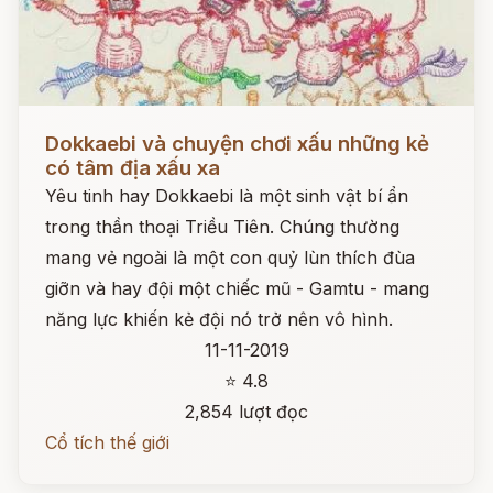
Đọc ngay
Dokkaebi và chuyện chơi xấu những kẻ
có tâm địa xấu xa
Yêu tinh hay Dokkaebi là một sinh vật bí ẩn
trong thần thoại Triều Tiên. Chúng thường
mang vẻ ngoài là một con quỷ lùn thích đùa
giỡn và hay đội một chiếc mũ - Gamtu - mang
năng lực khiến kẻ đội nó trở nên vô hình.
11-11-2019
⭐ 4.8
2,854 lượt đọc
Cổ tích thế giới