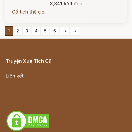
3,341 lượt đọc
Cổ tích thế giới
1
2
3
4
5
6
⇢
⇥
Truyện Xưa Tích Cũ
Cổ tích Việt Nam
Liên kết
Lịch vạn niên
Hà Nội cũ - Món ngon Hà Nội
Truyện kiếm hiệp - Ngôn tình
Download - Tải Miễn Phí