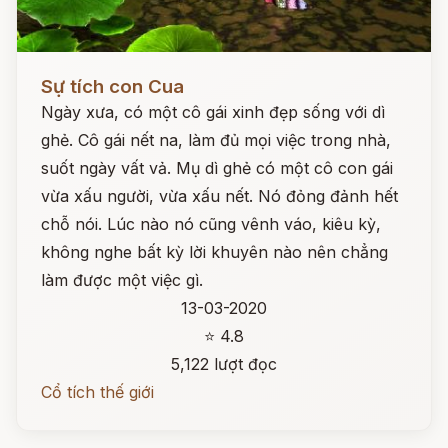
Đọc ngay
Sự tích con Cua
Ngày xưa, có một cô gái xinh đẹp sống với dì
ghẻ. Cô gái nết na, làm đủ mọi việc trong nhà,
suốt ngày vất vả. Mụ dì ghẻ có một cô con gái
vừa xấu người, vừa xấu nết. Nó đỏng đảnh hết
chỗ nói. Lúc nào nó cũng vênh váo, kiêu kỳ,
không nghe bất kỳ lời khuyên nào nên chẳng
làm được một việc gì.
13-03-2020
⭐ 4.8
5,122 lượt đọc
Cổ tích thế giới