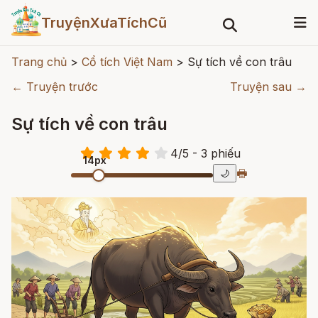
TruyệnXưaTíchCũ
Trang chủ
>
Cổ tích Việt Nam
>
Sự tích về con trâu
← Truyện trước
Truyện sau →
Sự tích về con trâu
4
/
5
- 3
phiếu
14px
🖶
🌙