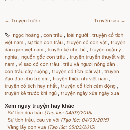
← Truyện trước
Truyện sau →
🏷
ngọc hoàng
,
con trâu
,
loài người
,
truyện cổ tích
việt nam
,
sự tích con trâu
,
truyện cổ con vật
,
truyện
dân gian việt nam
,
truyện kể cho bé
,
truyện ngắn ý
nghĩa
,
nguồn gốc con trâu
,
truyện truyền thuyết việt
nam
,
vì sao có con trâu
,
trâu và người nông dân
,
con trâu cày ruộng
,
truyện cổ tích loài vật
,
truyện
đạo đức cho trẻ em
,
truyện thiếu nhi việt nam
,
truyện cổ tích hay nhất
,
truyện cổ tích cảm động
,
truyện kể trước khi ngủ
,
truyện ngày xửa ngày xưa
Xem ngay truyện hay khác
Sự tích dưa hấu
(Tạo lúc: 04/03/2015)
Sự tích trầu, cau và vôi
(Tạo lúc: 04/03/2015)
Vàng lấy con vua
(Tạo lúc: 05/03/2015)