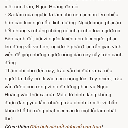
một con trâu, Ngọc Hoàng đã nói:
- Sai lầm của ngươi đã làm cho cỏ dại mọc lên nhiều
hơn các loại ngũ cốc dinh dưỡng. Ngươi buộc phải ăn
hết chúng vì chúng chẳng có ích gì cho loài người cả.
Bên cạnh đó, bởi vì ngươi khiến cho loài người phải
lao động vất vả hơn, ngươi sẽ phải ở lại trần gian vĩnh
viễn để giúp những người nông dân cày cấy trên cánh
đồng.
Thậm chí cho đến nay, trâu vẫn bị đưa ra xa nếu
người ta thấy nó đi vào các ruộng lúa. Tuy nhiên, trâu
vẫn được coi trọng vì nó đã từng phục vụ Ngọc
Hoàng vào thời xa xưa. Mặc dù hình dáng không
được đáng yêu lắm nhưng trâu chính là một vị thần
khốn khổ bị trừng phạt mãi mãi do một lỗi lầm nhất
thời.
(Xem thêm
Gốc tích cái nốt dưới cổ con trâu
)