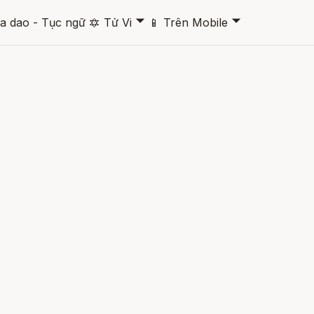
🞃
🞃
a dao - Tục ngữ
🔯
Tử Vi
📱
Trên Mobile