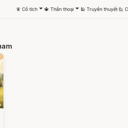
🞃
🞃
🧚
Cổ tích
🔱
Thần thoại
🕌
Truyền thuyết
🙋
C
 nam