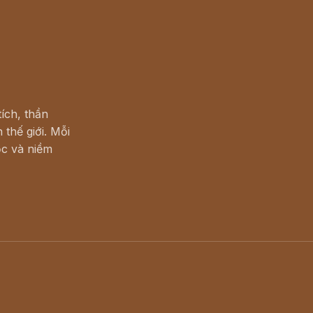
ích, thần
 thế giới. Mỗi
c và niềm