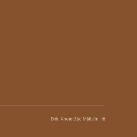
Điều Khoản
Bảo Mật
Liên Hệ