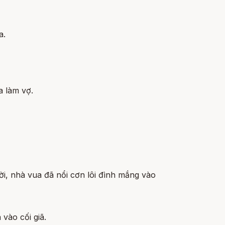
a.
 làm vợ.
̀i, nhà vua đã nổi cơn lôi đình mắng vào
ào cối giã.