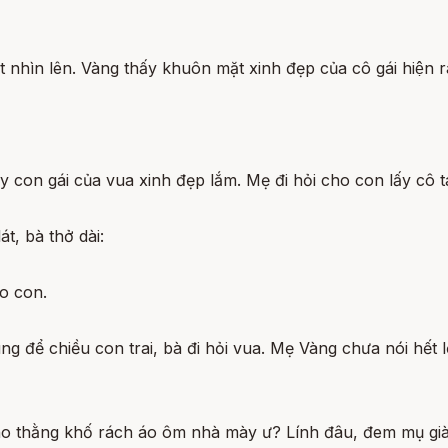
̣t nhìn lên. Vàng thấy khuôn mặt xinh đẹp của cô gái hiện r
con gái của vua xinh đẹp lắm. Mẹ đi hỏi cho con lấy cô ta
, bà thở dài:
ho con.
g để chiều con trai, bà đi hỏi vua. Mẹ Vàng chưa nói hết lơ
cho thằng khố rách áo ôm nhà mày ư? Lính đâu, đem mụ già v