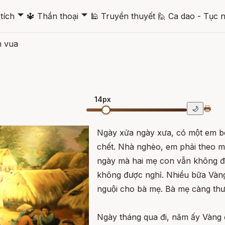
🞃
🞃
tích
🔱
Thần thoại
🕌
Truyền thuyết
🙋
Ca dao - Tục 
n vua
14px
🖶
🌙
Ngày xửa ngày xưa, có một em be
chết. Nhà nghèo, em phải theo me
ngày mà hai mẹ con vẫn không đ
không được nghỉ. Nhiều bữa Vàng
nguội cho bà mẹ. Bà mẹ càng thư
Ngày tháng qua đi, năm ấy Vàng đ