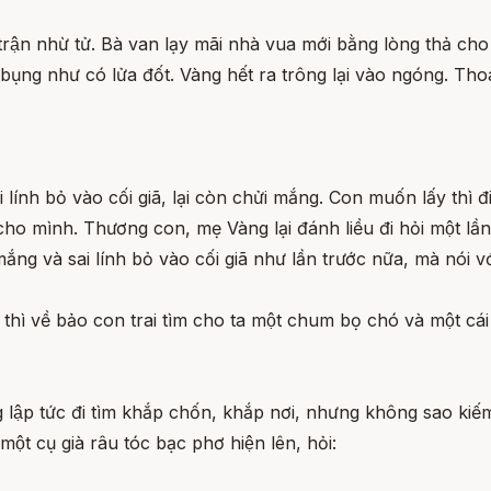
rận nhừ tử. Bà van lạy mãi nhà vua mới bằng lòng thả cho 
ụng như có lửa đốt. Vàng hết ra trông lại vào ngóng. Thoa
 lính bỏ vào cối giã, lại còn chửi mắng. Con muốn lấy thì đi
a cho mình. Thương con, mẹ Vàng lại đánh liều đi hỏi một lần
ng và sai lính bỏ vào cối giã như lần trước nữa, mà nói vơ
 về bảo con trai tìm cho ta một chum bọ chó và một cái c
g lập tức đi tìm khắp chốn, khắp nơi, nhưng không sao kiếm
ột cụ già râu tóc bạc phơ hiện lên, hỏi: