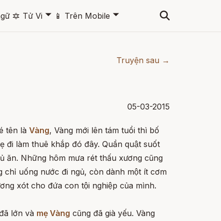
🞃
🞃
ngữ
🔯
Tử Vi
📱
Trên Mobile
Truyện sau →
05-03-2015
́ tên là
Vàng
, Vàng mới lên tám tuổi thì bố
̣ đi làm thuê khắp đó đây. Quần quật suốt
ủ ăn. Những hôm mưa rét thấu xương cũng
 chỉ uống nước đi ngủ, còn dành một ít cơm
ơng xót cho đứa con tội nghiệp của mình.
ã lớn và
mẹ Vàng
cũng đã già yếu. Vàng