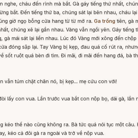
nghe, cháu đến rình mà bắt. Gà gáy tiếng thứ nhất, chún
ng bắt. Đến tiếng thứ ba, chúng sát lại bên nhau, cháu lại 
́ng giờ ngọ bỗng cửa hang từ từ mở ra.
Ga trống
tiên, gà 
hất, chúng xê lại gần nhau. Vàng vẫn ngồi yên. Gáy tiếng th
, gà mái sát lại liền nhau. Lúc đó Vàng mới xông đến chộ
ửa đóng sập lại. Tay Vàng bị kẹp, đau quá cố rút ra, như
ốt ruột quá bèn đi tìm. Đi mãi, đi mãi đến hang đá, bà t
n vẫn túm chặt chân nó, bị kẹp... mẹ cứu con với!
̀i lấy con vua. Lần trước vua bắt con nộp bọ, dái gà, lần na
g kéo thế nào cũng không ra. Bà tức quá nói tục một câu
y, kéo cả đôi gà ra ngoài và trở về nộp vua.