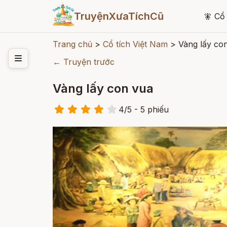
TruyệnXưaTíchCũ
🧚
Cổ 
Trang chủ
>
Cổ tích Việt Nam
>
Vàng lấy co
← Truyện trước
Vàng lấy con vua
4
/
5
- 5
phiếu