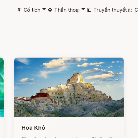
🞃
🞃
🧚
Cổ tích
🔱
Thần thoại
🕌
Truyền thuyết
🙋
C
Hoa Khô