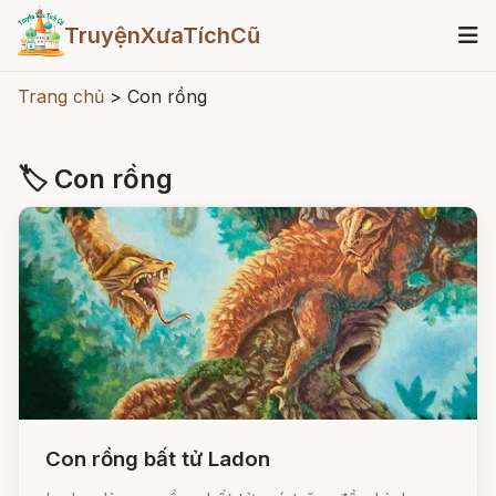
TruyệnXưaTíchCũ
Trang chủ
>
Con rồng
🏷 Con rồng
Con rồng bất tử Ladon