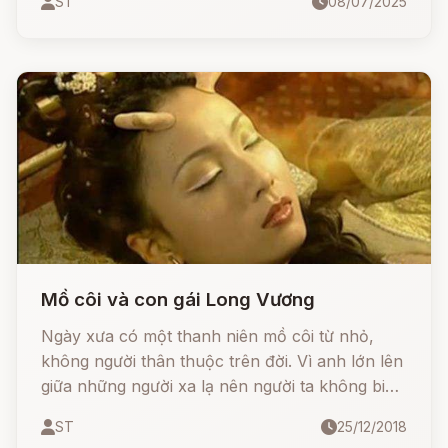
ST
08/07/2025
nhất để thoát thân: giải một câu đố quỷ quái.
Liệu họ có vượt qua được mưu mẹo của ác quỷ
nhờ sự giúp đỡ kỳ lạ từ… chính bà nội của nó?
Mồ côi và con gái Long Vương
Ngày xưa có một thanh niên mồ côi từ nhỏ,
không người thân thuộc trên đời. Vì anh lớn lên
giữa những người xa lạ nên người ta không biết
tên anh là gì. Do đó người ta chỉ gọi anh là Mồ
ST
25/12/2018
Côi. Sống cô đơn trên đời thật buồn, và khi