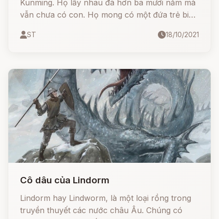
Kunming. Họ lấy nhau đã hơn ba mươi năm mà
vẫn chưa có con. Họ mong có một đứa trẻ biết
chừng nào! Hàng ngày sau bữa tôi họ thường
ST
18/10/2021
cẩu thánh Ala ban cho họ một mụn con. Sau
đó người vợ bỗng thấy mình có mang. Họ
mừng vui khôn xiết!
Cô dâu của Lindorm
Lindorm hay Lindworm, là một loại rồng trong
truyền thuyết các nước châu Âu. Chúng có