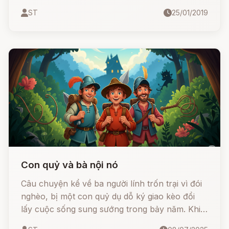
ST
25/01/2019
Con quỷ và bà nội nó
Câu chuyện kể về ba người lính trốn trại vì đói
nghèo, bị một con quỷ dụ dỗ ký giao kèo đổi
lấy cuộc sống sung sướng trong bảy năm. Khi
thời hạn đến gần, họ chỉ còn một cách duy