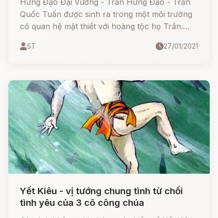
Hưng Đạo Đại Vương - Trần Hưng Đạo - Trần
Quốc Tuấn được sinh ra trong một môi trường
có quan hệ mật thiết với hoàng tộc họ Trần.
Ông là con của An sinh thân vương Trần Liễu,
ST
27/01/2021
anh trai của vua Trần Thái Tông.
Yết Kiêu - vị tướng chung tình từ chối
tình yêu của 3 cô công chúa