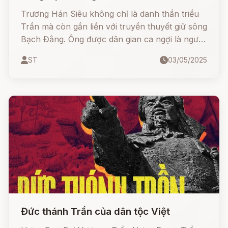
Trương Hán Siêu không chỉ là danh thần triều
Trần mà còn gắn liền với truyền thuyết giữ sông
Bạch Đằng. Ông được dân gian ca ngợi là người
bày mưu cắm cọc đánh tan giặc Nguyên Mông,
ST
03/05/2025
hóa thân thành thần linh trấn giữ giang sơn Đại
Việt.
Đức thánh Trần của dân tộc Việt