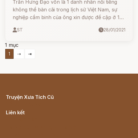
Trần Hưng Đạo vốn là 1 danh nhân nổi tiếng
không thể bàn cãi trong lịch sử Việt Nam, sự
nghiệp cầm binh của ông xin được đề cập ở 1
bài viết khác, ngày hôm nay xin gửi đến các
ST
28/01/2021
bạn một câu chuyện về tên giặc Phạm Nhan -
kẻ dẫn đường cho giặc trong cuộc chiến chống
1 mục
quân Mông Nguyên xâm lược
1
⇢
⇥
Truyện Xưa Tích Cũ
Cổ tích Việt Nam
Liên kết
Lịch vạn niên
Hà Nội cũ - Món ngon Hà Nội
Truyện kiếm hiệp - Ngôn tình