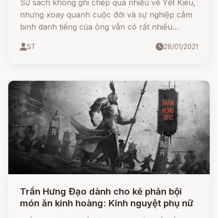
Sử sách không ghi chép quá nhiều về Yết Kiêu,
nhưng xoay quanh cuộc đời và sự nghiệp cầm
binh danh tiếng của ông vẫn có rất nhiều
những câu chuyện đầy màu sắc huyền bí được
ST
28/01/2021
nhân dân truyền lại qua bao thế hệ, cho thấy
được sự ngưỡng mộ và kính trọng về khả năng
bơi lội được ví "nhập thuỷ như phúc bình địa
hỹ" của ông.
Trần Hưng Đạo dành cho kẻ phản bội
món ăn kinh hoàng: Kinh nguyệt phụ nữ