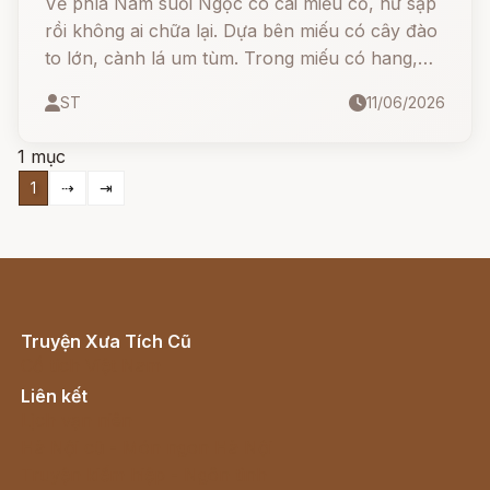
Về phía Nam suối Ngọc có cái miếu cổ, hư sập
rồi không ai chữa lại. Dựa bên miếu có cây đào
to lớn, cành lá um tùm. Trong miếu có hang,
hang sâu thăm thẳm. Dưới hang có một con rắn
ST
11/06/2026
to lớn không biết ngần nào. Rắn sống lâu năm,
linh thiêng hóa hình người được.
1 mục
1
⇢
⇥
Truyện Xưa Tích Cũ
Cổ tích Việt Nam
Liên kết
Lịch vạn niên
Hà Nội cũ - Món ngon Hà Nội
Truyện kiếm hiệp - Ngôn tình