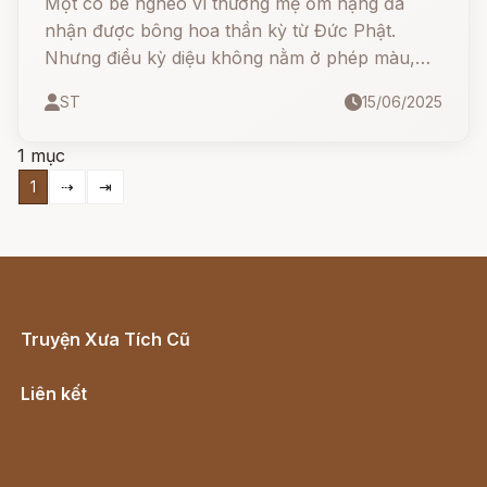
Một cô bé nghèo vì thương mẹ ốm nặng đã
nhận được bông hoa thần kỳ từ Đức Phật.
Nhưng điều kỳ diệu không nằm ở phép màu,
mà ở chính tấm lòng của cô khi xé nhỏ từng
ST
15/06/2025
cánh hoa để kéo dài sự sống cho mẹ...
1 mục
1
⇢
⇥
Truyện Xưa Tích Cũ
Cổ tích Việt Nam
Liên kết
Lịch vạn niên
Hà Nội cũ - Món ngon Hà Nội
Truyện kiếm hiệp - Ngôn tình