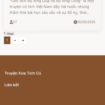
“Gốc tích bộ lông Quạ và bộ lông Công” là một
truyện cổ tích Việt Nam đầy hài hước nhưng
thấm thía bài học sâu sắc về sự đố kỵ, thói
khoe khoang và cái giá của vẻ bề ngoài. Quạ và
ST
30/05/2025
Công vốn là đôi bạn thân, cùng chung một màu
lông xám xịt. Khi tình cờ lấy được màu vẽ, họ
1 mục
bắt đầu tô điểm cho nhau. Nhưng vì lòng nóng
1
⇢
⇥
vội và tham lam, Quạ đã nhận lấy bộ lông đen
nhánh, còn Công thì trở nên rực rỡ.
Truyện Xưa Tích Cũ
Cổ tích Việt Nam
Liên kết
Lịch vạn niên
Hà Nội cũ - Món ngon Hà Nội
Truyện kiếm hiệp - Ngôn tình