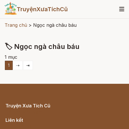
TruyệnXưaTíchCũ
Trang chủ
>
Ngọc ngà châu báu
🏷 Ngọc ngà châu báu
1 mục
1
⇢
⇥
Truyện Xưa Tích Cũ
Cổ tích Việt Nam
Liên kết
Lịch vạn niên