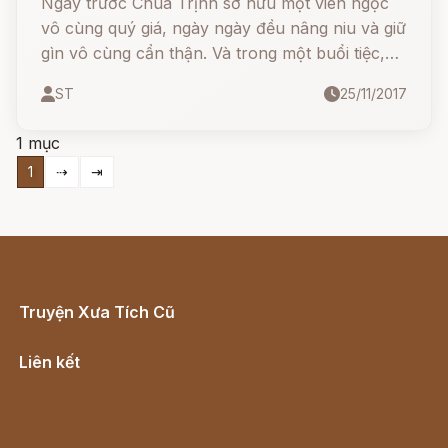
Ngày trước Chúa Trịnh sở hữu một viên ngọc
vô cùng quý giá, ngày ngày đều nâng niu và giữ
gìn vô cùng cẩn thận. Và trong một buổi tiệc,
nhân dịp có nhiều quan thần trong triều tới
ST
25/11/2017
tham gia, Chúa liền đem ngọc quý của mình ra
để khoe khoang.
1 mục
1
⇢
⇥
Truyện Xưa Tích Cũ
Cổ tích Việt Nam
Liên kết
Lịch vạn niên
Hà Nội cũ - Món ngon Hà Nội
Truyện kiếm hiệp - Ngôn tình