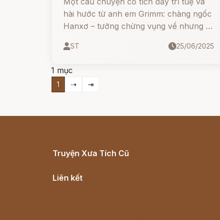
Một câu chuyện cổ tích đầy trí tuệ và
hài hước từ anh em Grimm: chàng ngốc
Hanxơ – tưởng chừng vụng về nhưng lại
là người duy nhất giúp công chúa khỏi
ST
25/06/2025
bệnh, vượt qua thử thách, đánh lừa nhà
vua tham lam và cuối cùng cưới được
1 mục
công chúa, lên ngôi vua.
1
⇢
⇥
Truyện Xưa Tích Cũ
Cổ tích Việt Nam
Liên kết
Lịch vạn niên
Hà Nội cũ - Món ngon Hà Nội
Truyện kiếm hiệp - Ngôn tình