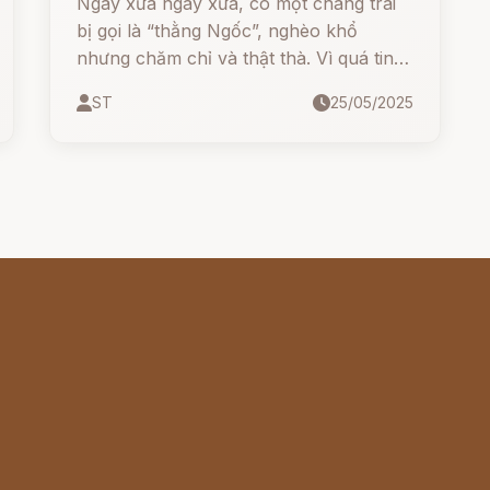
Ngày xửa ngày xưa, có một chàng trai
bị gọi là “thằng Ngốc”, nghèo khổ
nhưng chăm chỉ và thật thà. Vì quá tin
người, anh liên tục bị lừa 5 lần: từ vàng
ST
25/05/2025
giả, bạc giả, cho đến lụa đinh kiến, rồi
cả ngọc lưu ly... Thế nhưng, cuối cùng,
anh lại khiến cả triều đình phải xử kiện
cho mình – một câu chuyện công lý
đầy cảm động và sâu sắc.