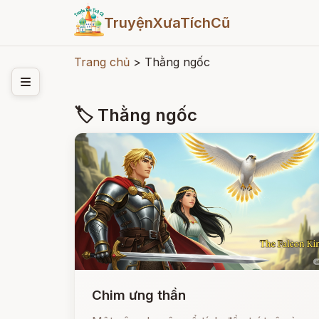
TruyệnXưaTíchCũ
Trang chủ
>
Thằng ngốc
🏷 Thằng ngốc
Chim ưng thần