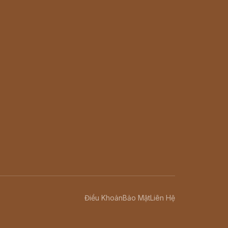
Điều Khoản
Bảo Mật
Liên Hệ