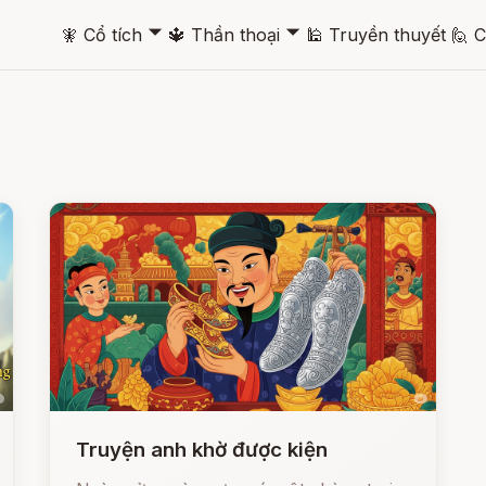
🞃
🞃
🧚
Cổ tích
🔱
Thần thoại
🕌
Truyền thuyết
🙋
C
Truyện anh khờ được kiện