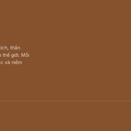
ích, thần
 thế giới. Mỗi
c và niềm