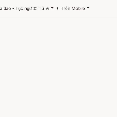
🞃
🞃
a dao - Tục ngữ
🔯
Tử Vi
📱
Trên Mobile