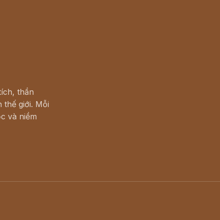
ích, thần
 thế giới. Mỗi
c và niềm