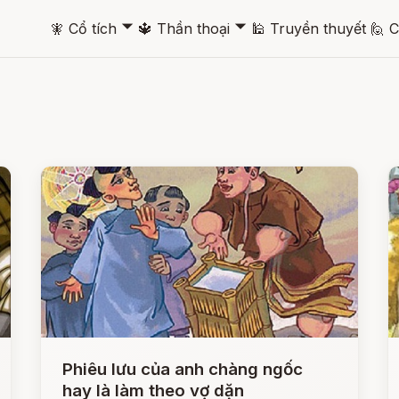
🞃
🞃
🧚
Cổ tích
🔱
Thần thoại
🕌
Truyền thuyết
🙋
C
Phiêu lưu của anh chàng ngốc
hay là làm theo vợ dặn