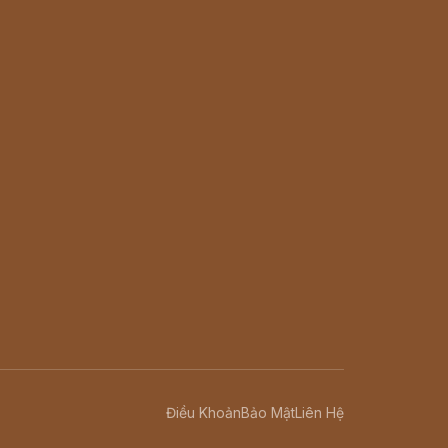
Điều Khoản
Bảo Mật
Liên Hệ