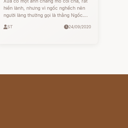
Xưa có một anh chàng mồ côi cha, rất
hiền lành, nhưng vì ngốc nghếch nên
người làng thường gọi là thằng Ngốc.
Mẹ anh thấy anh thua bè, kém bạn thì
ST
24/09/2020
thương con. Một hôm, bà gọi Ngốc lại,
giúi cho một túi bạc và dặn: