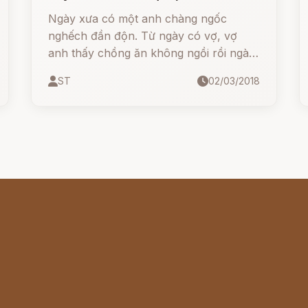
Ngày xưa có một anh chàng ngốc
nghếch đần độn. Từ ngày có vợ, vợ
anh thấy chồng ăn không ngồi rồi ngày
này sang tháng khác, thì không được
ST
02/03/2018
vui lòng. Cho nên một hôm, nàng thủ
thỉ: