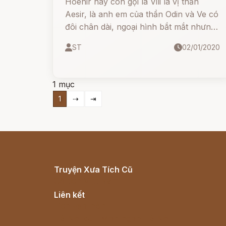
Hoenir hay còn gọi là Vili là vị thần
Aesir, là anh em của thần Odin và Ve có
đôi chân dài, ngoại hình bắt mắt nhưng
hơi bị khờ khạo.
ST
02/01/2020
1 mục
1
⇢
⇥
Truyện Xưa Tích Cũ
Cổ tích Việt Nam
Liên kết
Lịch vạn niên
Hà Nội cũ - Món ngon Hà Nội