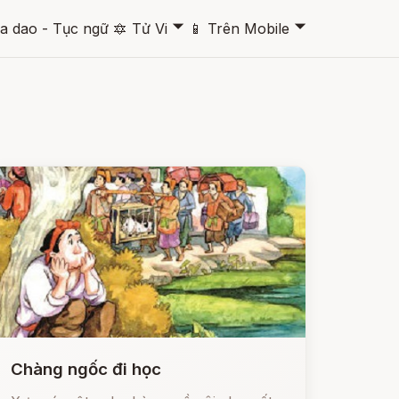
🞃
🞃
a dao - Tục ngữ
🔯
Tử Vi
📱
Trên Mobile
Chàng ngốc đi học