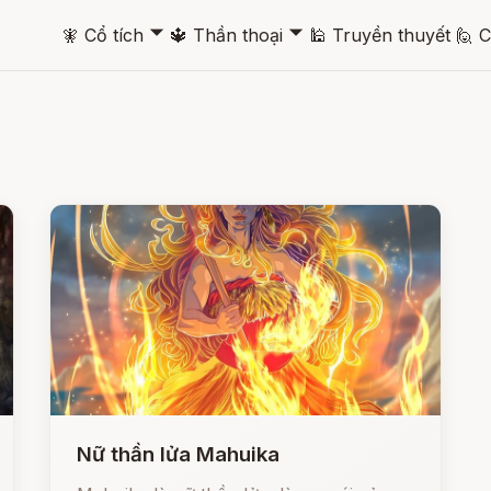
🞃
🞃
🧚
Cổ tích
🔱
Thần thoại
🕌
Truyền thuyết
🙋
C
Nữ thần lửa Mahuika