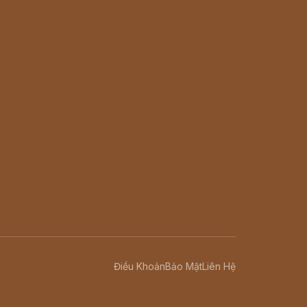
Điều Khoản
Bảo Mật
Liên Hệ