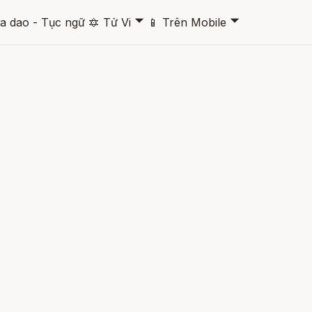
🞃
🞃
a dao - Tục ngữ
🔯
Tử Vi
📱
Trên Mobile