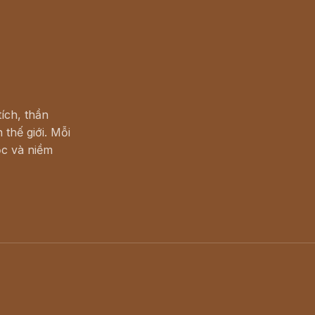
ích, thần
 thế giới. Mỗi
c và niềm