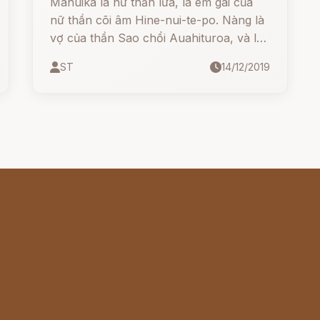
Mahuika là nữ thần lửa, là em gái của
nữ thần cõi âm Hine-nui-te-po. Nàng là
vợ của thần Sao chổi Auahituroa, và là
con dâu của thần Mặt trời Tama-nui-te-
ST
14/12/2019
ra.