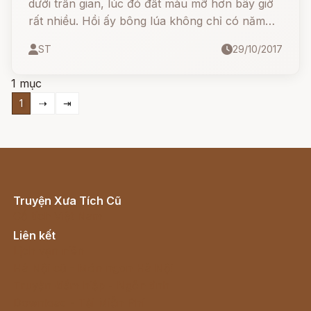
dưới trần gian, lúc đó đất màu mỡ hơn bây giờ
rất nhiều. Hồi ấy bông lúa không chỉ có năm
hay sáu chục chẽ mà là bốn tới năm trăm chẽ.
ST
29/10/2017
1 mục
1
⇢
⇥
Truyện Xưa Tích Cũ
Cổ tích Việt Nam
Liên kết
Lịch vạn niên
Hà Nội cũ - Món ngon Hà Nội
Truyện kiếm hiệp - Ngôn tình
Download - Tải Miễn Phí