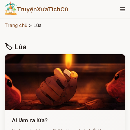
TruyệnXưaTíchCũ
Trang chủ
>
Lúa
🏷 Lúa
Ai làm ra lửa?