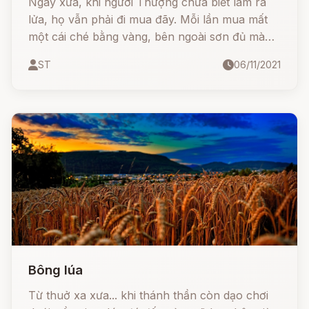
Ngày xưa, khi người Thượng chưa biết làm ra
lửa, họ vẫn phải đi mua đãy. Mỗi lần mua mất
một cái ché bằng vàng, bên ngoài sơn đủ màu
sắc của các con vật trên rừng núi, tốn kém lắm.
ST
06/11/2021
Bông lúa
Từ thuở xa xưa... khi thánh thần còn dạo chơi