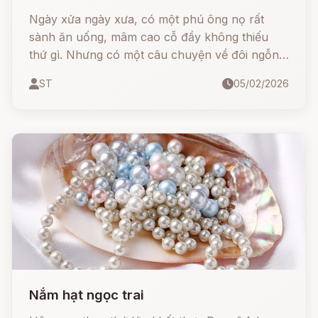
Ngày xửa ngày xưa, có một phú ông nọ rất
sành ăn uống, mâm cao cỗ đầy không thiếu
thứ gì. Nhưng có một câu chuyện về đôi ngỗng
trong vườn nhà ông đã thay đổi cả một thói
ST
05/02/2026
quen của loài vật này mãi về sau...
Nắm hạt ngọc trai