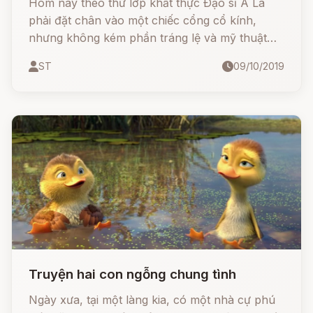
Hôm nay theo thứ lớp khất thực Ðạo sĩ A La
phải đặt chân vào một chiếc cổng cổ kính,
nhưng không kém phần tráng lệ và mỹ thuật
của một thương gia, có tiếng chuyên môn buôn
ST
09/10/2019
bán lớn về ngọc ngà vàng bạc.
Truyện hai con ngỗng chung tình
Ngày xưa, tại một làng kia, có một nhà cự phú