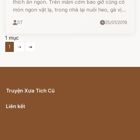
thích ăn ngon. Trên mâm cơm bao giờ cũng có
món ngon vật lạ, trong nhà lại nuôi heo, gà vịt,
ngỗng rất nhiều, để khi nao cần thì bắt đem ra
ST
25/01/2019
"thịt" liền.
1 mục
1
⇢
⇥
Truyện Xưa Tích Cũ
Cổ tích Việt Nam
Liên kết
Lịch vạn niên
Hà Nội cũ - Món ngon Hà Nội
Truyện kiếm hiệp - Ngôn tình
Download - Tải Miễn Phí