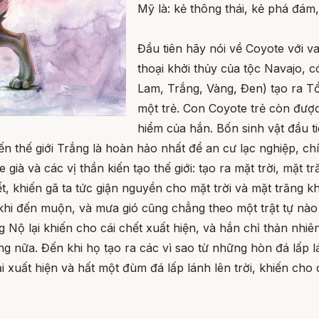
Mỹ là: kẻ thông thái, kẻ phá đám,
Đầu tiên hãy nói về Coyote với v
thoại khởi thủy của tộc Navajo, 
Lam, Trắng, Vàng, Đen) tạo ra T
một trẻ. Con Coyote trẻ còn đượ
hiểm của hắn. Bốn sinh vật đầu 
thế giới Trắng là hoàn hảo nhất để an cư lạc nghiệp, chín
e già và các vị thần kiến tạo thế giới: tạo ra mặt trời, mặt
 khiến gã ta tức giận nguyền cho mặt trời và mặt trăng k
hi đến muộn, và mưa gió cũng chẳng theo một trật tự nào 
Nộ lại khiến cho cái chết xuất hiện, và hắn chỉ thản nhiên
 nữa. Đến khi họ tạo ra các vì sao từ những hòn đá lấp l
 xuất hiện và hất một đùm đá lấp lánh lên trời, khiến cho 