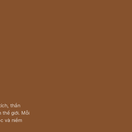
ích, thần
 thế giới. Mỗi
c và niềm