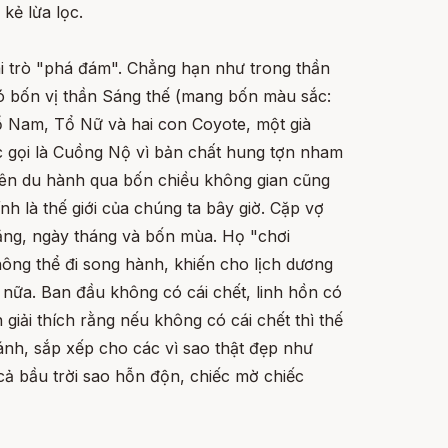
 kẻ lừa lọc.
ai trò "phá đám". Chẳng hạn như trong thần
có bốn vị thần Sáng thế (mang bốn màu sắc:
ổ Nam, Tổ Nữ và hai con Coyote, một già
c gọi là Cuồng Nộ vì bản chất hung tợn nham
tiên du hành qua bốn chiều không gian cũng
h là thế giới của chúng ta bây giờ. Cặp vợ
 trăng, ngày tháng và bốn mùa. Họ "chơi
hông thể đi song hành, khiến cho lịch dương
nữa. Ban đầu không có cái chết, linh hồn có
 giải thích rằng nếu không có cái chết thì thế
ánh, sắp xếp cho các vì sao thật đẹp như
cả bầu trời sao hỗn độn, chiếc mờ chiếc