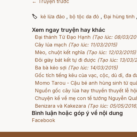
← Truyện trước
🏷
kẻ lừa đảo
,
bộ tộc da đỏ
,
Đại hùng tinh
Xem ngay truyện hay khác
Đại thánh Từ Đạo Hạnh
(Tạo lúc: 08/03/20
Cây lúa mạch
(Tạo lúc: 11/03/2015)
Mèo, chuột kết nghĩa
(Tạo lúc: 12/03/2015)
Đôi giày bát kết tự đi được
(Tạo lúc: 13/03/
Ba bà kéo sợi
(Tạo lúc: 14/03/2015)
Gốc tích tiếng kêu của vạc, cộc, dủ dỉ, đa 
Momo Tarou - Cậu bé anh hùng sinh từ qu
Nguồn gốc cây lúa hay thuyền thuyết lễ hội
Chuyện kể về mẹ con tể tướng Nguyễn Qu
Benizara và Kakezara
(Tạo lúc: 05/05/2016
Bình luận hoặc góp ý về nội dung
Facebook