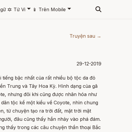
🞃
🞃
ngữ
🔯
Tử Vi
📱
Trên Mobile
Truyện sau →
29-12-2019
i tiếng bậc nhất của rất nhiều bộ tộc da đỏ
iền Trung và Tây Hoa Kỳ. Hình dạng của gã
ote, nhưng đôi khi cũng được nhân hóa như
 dân tộc kể một kiểu về Coyote, nhìn chung
, từ chuyện tạo ra trời đất, mặt trời mặt
người, đâu cũng thấy hắn nhảy vào phá đám.
ng thấy trong các câu chuyện thần thoại Bắc