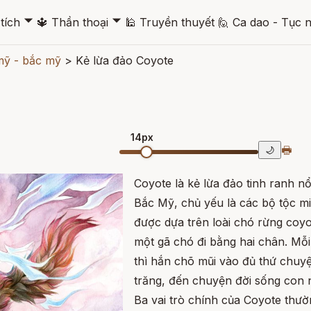
🞃
🞃
tích
🔱
Thần thoại
🕌
Truyền thuyết
🙋
Ca dao - Tục 
mỹ - bắc mỹ
>
Kẻ lừa đảo Coyote
14px
🖶
🌙
Coyote là kẻ lừa đảo tinh ranh nổ
Bắc Mỹ, chủ yếu là các bộ tộc m
được dựa trên loài chó rừng coy
một gã chó đi bằng hai chân. Mỗi
thì hắn chõ mũi vào đủ thứ chuyện
trăng, đến chuyện đời sống con 
Ba vai trò chính của Coyote thườ