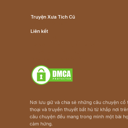
Truyện Xưa Tích Cũ
Cổ tích Việt Nam
Liên kết
Lịch vạn niên
Hà Nội cũ - Món ngon Hà Nội
Truyện kiếm hiệp - Ngôn tình
Download - Tải Miễn Phí
Nơi lưu giữ và chia sẻ những câu chuyện cổ t
thoại và truyền thuyết bất hủ từ khắp nơi trên
câu chuyện đều mang trong mình một bài họ
cảm hứng.