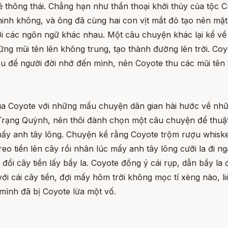
ẻ thông thái. Chẳng hạn như thần thoại khởi thủy của tộc 
hinh không, và ông đã cùng hai con vịt mắt đỏ tạo nên mặt 
ới các ngôn ngữ khác nhau. Một câu chuyện khác lại kể về
ng mũi tên lên không trung, tạo thành đường lên trời. Co
 để người đời nhớ đến mình, nên Coyote thu các mũi tên trở
 của Coyote với những mẩu chuyện dân gian hài hước về nh
 Trạng Quỳnh, nên thôi đành chọn một câu chuyện để thuật
ấy anh tây lông. Chuyện kể rằng Coyote trộm rượu whiskey
eo tiền lên cây rồi nhân lúc mấy anh tây lông cưỡi la đi 
i đổi cây tiền lấy bầy la. Coyote đồng ý cái rụp, dẫn bầy l
với cái cây tiền, đợi mấy hôm trời không mọc tí xèng nào, l
 mình đã bị Coyote lừa một vố.