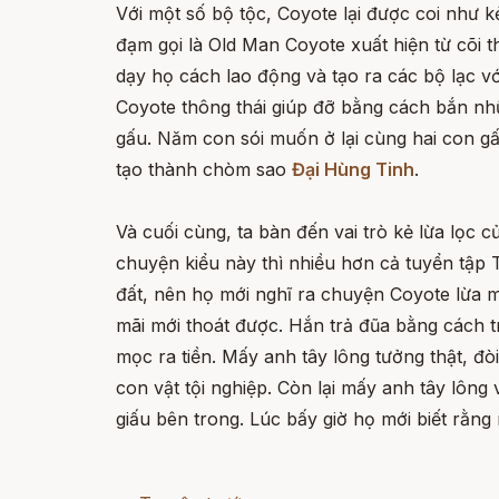
Với một số bộ tộc, Coyote lại được coi như k
đạm gọi là Old Man Coyote xuất hiện từ cõi t
dạy họ cách lao động và tạo ra các bộ lạc v
Coyote thông thái giúp đỡ bằng cách bắn nhữ
gấu. Năm con sói muốn ở lại cùng hai con gấu
tạo thành chòm sao
Đại Hùng Tinh
.
Và cuối cùng, ta bàn đến vai trò kẻ lừa lọc
chuyện kiểu này thì nhiều hơn cả tuyển tập
đất, nên họ mới nghĩ ra chuyện Coyote lừa m
mãi mới thoát được. Hắn trả đũa bằng cách tr
mọc ra tiền. Mấy anh tây lông tưởng thật, đò
con vật tội nghiệp. Còn lại mấy anh tây lông 
giấu bên trong. Lúc bấy giờ họ mới biết rằng