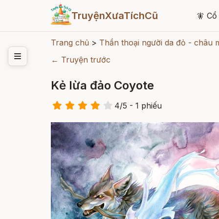
TruyệnXưaTíchCũ
🧚
Cổ 
Trang chủ
>
Thần thoại người da đỏ - châu 
← Truyện trước
Kẻ lừa đảo Coyote
4
/
5
- 1
phiếu