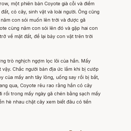
Crow, một phiên bản Coyote già cỗi và điềm
đất, cỏ cây, sinh vật và loài người. Ông cũng
 năm con sói muốn lên trời và được gã
yote cùng năm con sói lên đó và gặp hai con
 về mặt đất, để lại bảy con vật trên trời
ững trò nghịch ngợm lọc lõi của hắn. Mấy
 vậy. Chắc người bản địa ức lắm khi bị cướp
 của mấy anh tây lông, uống say rồi bị bắt,
ngang qua, Coyote rêu rao rằng hắn có cây
a đi rồi trong mấy ngày gã chén bằng sạch mấy
iền hè nhau chặt cây xem biết đâu có tiền