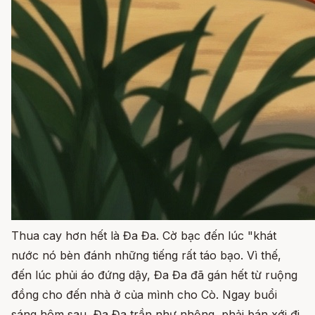
Thua cay hơn hết là Đa Đa. Cờ bạc đến lúc "khát
nước nó bèn đánh những tiếng rất táo bạo. Vì thế,
đến lúc phủi áo đứng dậy, Đa Đa đã gán hết từ ruộng
đồng cho đến nhà ở của mình cho Cò. Ngay buổi
sáng hôm sau, Đa Đa trần như nhộng, phải bán xới đi