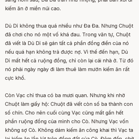
kiếm ăn ở miền núi cao.
Dủ Dỉ không thua quá nhiều như Đa Đa. Nhưng Chuột
đã chơi cho nó một vố khá đau. Trong văn tự, Chuột
đã viết là Dủ Dỉ sẽ gán tất cả phần đồng điền của nó
nếu quá hạn không trả được nợ. Vì thế đến hạn, Dủ
Dỉ mất hết cả ruộng đồng, chỉ còn lại cái nhà ở. Từ đó
nó phải ngày ngày đi làm thuê làm mướn kiếm ăn rất
cực khổ.
Còn Vạc chỉ thua có ba mươi quan. Nhưng khi nhờ
Chuột làm giấy hộ: Chuột đã viết còn số ba thành con
số chín. Cho nên cuối cùng Vạc cũng mất gần hết
phần ruộng đồng của mình cho Cò. Nhưng Vạc vốn
không sợ Cò. Không dám kiếm ăn công khai thì Vạc ta
lại kiếm ăn lẩn lút trên đồng đất của Cò. Đêm đến, chờ