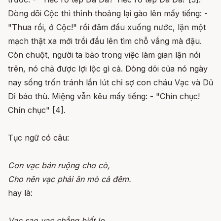
Dòng dõi Cộc thì thỉnh thoảng lại gào lên mấy tiếng: -
"Thua rồi, ớ Cộc!" rồi đâm đầu xuống nước, lặn một
mạch thật xa mới trồi đầu lên tìm chỗ vắng mà đậu.
Còn chuột, người ta bảo trong việc làm gian lận nói
trên, nó chả được lợi lộc gì cả. Dòng dõi của nó ngày
nay sống trốn tránh lẩn lút chỉ sợ con cháu Vạc và Dủ
Dỉ báo thù. Miệng vẫn kêu mấy tiếng: - "Chín chục!
Chín chục" [4].
Tục ngữ có câu:
Con vạc bán ruộng cho cò,
Cho nên vạc phải ăn mò cả đêm.
hay là:
Vạc sao vạc chẳng biết lo,