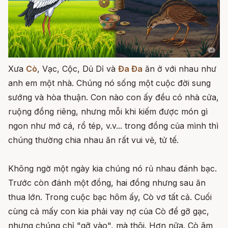
Xưa
Cò
, Vạc, Cộc, Dủ Dỉ và
Đa Đa
ăn ở với nhau như
anh em một nhà. Chúng nó sống một cuộc đời sung
sướng và hòa thuận. Con nào con ấy đều có nhà cửa,
ruộng đồng riêng, nhưng mỗi khi kiếm được món gì
ngon như mớ cá, rổ tép, v.v... trong đồng của mình thì
chúng thường chia nhau ăn rất vui vẻ, tử tế.
Không ngờ một ngày kia chúng nó rủ nhau đánh bạc.
Trước còn đánh một đồng, hai đồng nhưng sau ăn
thua lớn. Trong cuộc bạc hôm ấy, Cò vơ tất cả. Cuối
cùng cả mấy con kia phải vay nợ của Cò để gỡ gạc,
nhưng chúng chỉ "gỡ vào", mà thôi. Hơn nữa. Cò âm