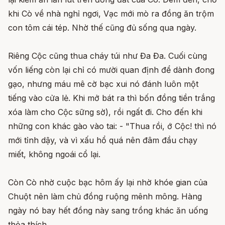
khi Cò về nhà nghỉ ngơi, Vạc mới mò ra đồng ăn trộm
con tôm cái tép. Nhờ thế cũng đủ sống qua ngày.
Riêng Cộc cũng thua cháy túi như Đa Đa. Cuối cùng
vốn liếng còn lại chỉ có mười quan định để dành đong
gạo, nhưng máu mê cờ bạc xui nó đánh luôn một
tiếng vào cửa lẻ. Khi mở bát ra thì bốn đồng tiền trắng
xóa làm cho Cộc sững sờ), rồi ngất đi. Cho đến khi
những con khác gào vào tai: - "Thua rồi, ớ Cộc! thì nó
mới tỉnh dậy, và vì xấu hổ quá nên đâm đầu chạy
miết, không ngoái cổ lại.
Còn Cò nhờ cuộc bạc hôm ấy lại nhờ khóe gian của
Chuột nên làm chủ đồng ruộng mênh mông. Hàng
ngày nó bay hết đồng này sang trồng khác ăn uống
thỏa thích.