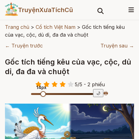
TruyệnXưaTíchCũ
Trang chủ
>
Cổ tích Việt Nam
>
Gốc tích tiếng kêu
của vạc, cộc, dủ dỉ, đa đa và chuột
← Truyện trước
Truyện sau →
Gốc tích tiếng kêu của vạc, cộc, dủ
dỉ, đa đa và chuột
5
/
5
- 2
phiếu
14px
🖶
🌙