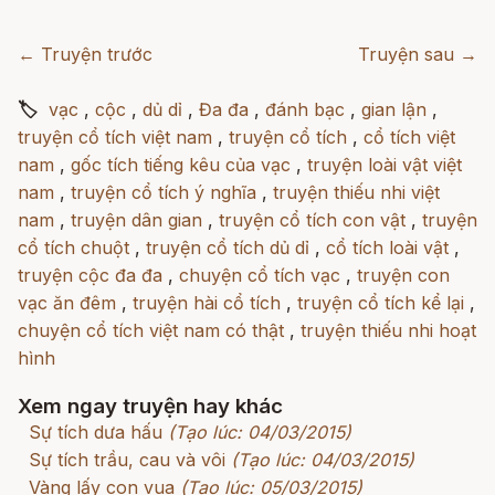
← Truyện trước
Truyện sau →
🏷
vạc
,
cộc
,
dủ dỉ
,
Đa đa
,
đánh bạc
,
gian lận
,
truyện cổ tích việt nam
,
truyện cổ tích
,
cổ tích việt
nam
,
gốc tích tiếng kêu của vạc
,
truyện loài vật việt
nam
,
truyện cổ tích ý nghĩa
,
truyện thiếu nhi việt
nam
,
truyện dân gian
,
truyện cổ tích con vật
,
truyện
cổ tích chuột
,
truyện cổ tích dủ dỉ
,
cổ tích loài vật
,
truyện cộc đa đa
,
chuyện cổ tích vạc
,
truyện con
vạc ăn đêm
,
truyện hài cổ tích
,
truyện cổ tích kể lại
,
chuyện cổ tích việt nam có thật
,
truyện thiếu nhi hoạt
hình
Xem ngay truyện hay khác
Sự tích dưa hấu
(Tạo lúc: 04/03/2015)
Sự tích trầu, cau và vôi
(Tạo lúc: 04/03/2015)
Vàng lấy con vua
(Tạo lúc: 05/03/2015)