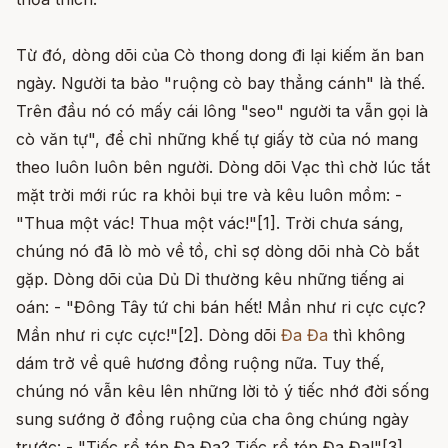
Từ đó, dòng dõi của Cò thong dong đi lại kiếm ăn ban
ngày. Người ta bảo "ruộng cò bay thẳng cánh" là thế.
Trên đầu nó có mấy cái lông "seo" người ta vẫn gọi là
cò văn tự", để chỉ những khế tự giấy tờ của nó mang
theo luôn luôn bên người. Dòng dõi Vạc thì chờ lúc tắt
mặt trời mới rúc ra khỏi bụi tre và kêu luôn mồm: -
"Thua một vác! Thua một vác!"[1]. Trời chưa sáng,
chúng nó đã lò mò về tồ, chỉ sợ dòng dõi nhà Cò bắt
gặp. Dòng dõi của Dủ Dỉ thường kêu những tiếng ai
oán: - "Đông Tây tứ chi bán hết! Mần như ri cực cực?
Mần như ri cực cực!"[2]. Dòng dõi
Đa Đa
thì không
dám trở về quê hương đồng ruộng nữa. Tuy thế,
chúng nó vẫn kêu lên những lời tỏ ý tiếc nhớ đời sống
sung sướng ở đồng ruộng của cha ông chúng ngày
trước: - "Tiếc rổ tép Đa Đa? Tiếc rổ tép Đa Đa!"[3].