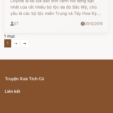
Coyote là kẻ lừa đảo tinh ranh nổi tiếng bậc
nhất của rất nhiều bộ tộc da đỏ Bắc Mỹ, chủ
yếu là các bộ tộc miền Trung và Tây Hoa Kỳ.
Hình dạng của gã được dựa trên loài chó rừng
ST
29/12/2019
coyote, nhưng đôi khi cũng được nhân hóa như
một gã chó đi bằng hai chân.
1 mục
1
⇢
⇥
Truyện Xưa Tích Cũ
Cổ tích Việt Nam
Liên kết
Lịch vạn niên
Hà Nội cũ - Món ngon Hà Nội
Truyện kiếm hiệp - Ngôn tình