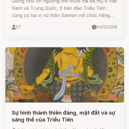
Giống như tín ngưỡng thờ mười hai bà mụ ở Việt
Nam và Trung Quốc, ở bán đảo Triều Tiên
cũng có ba vị nữ thần Samsin với chức năng
tương tự, bảo hộ cho sinh nở và số phận của
ST
04/12/2019
những đứa trẻ mới sinh.
Sự hình thành thiên đàng, mặt đất và sự
sáng thế của Triều Tiên