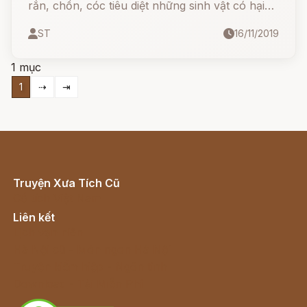
rắn, chồn, cóc tiêu diệt những sinh vật có hại
như con chuột, gián...
ST
16/11/2019
1 mục
1
⇢
⇥
Truyện Xưa Tích Cũ
Cổ tích Việt Nam
Liên kết
Lịch vạn niên
Hà Nội cũ - Món ngon Hà Nội
Truyện kiếm hiệp - Ngôn tình
Download - Tải Miễn Phí