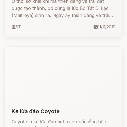
Ở thời sơ khai khi mà thiên đàng và trái đất
được tạo thành, đó cũng là lúc Bồ Tát Di Lặc
(Maitreya) sinh ra. Ngày ấy thiên đàng và trái
đất là một trước khi Maitreya quyết định tách
ST
11/11/2019
chúng ra, ngài đặt thiên đàng phía trên như
một cái nắp lọ và đặt các cột trụ ở bốn góc mặt
đất.
Kẻ lừa đảo Coyote
Coyote là kẻ lừa đảo tinh ranh nổi tiếng bậc