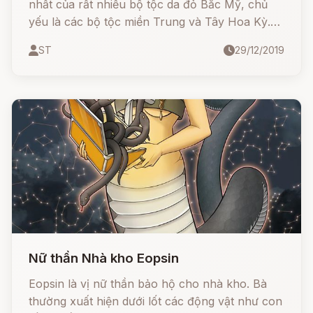
nhất của rất nhiều bộ tộc da đỏ Bắc Mỹ, chủ
yếu là các bộ tộc miền Trung và Tây Hoa Kỳ.
Hình dạng của gã được dựa trên loài chó rừng
ST
29/12/2019
coyote, nhưng đôi khi cũng được nhân hóa như
một gã chó đi bằng hai chân.
Nữ thần Nhà kho Eopsin
Eopsin là vị nữ thần bảo hộ cho nhà kho. Bà
thường xuất hiện dưới lốt các động vật như con