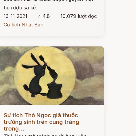
hũ rượu sa kê.
13-11-2021
⭐ 4.8
10,079 lượt đọc
Cổ tích Nhật Bản
ọc ngay
Sự tích Thỏ Ngọc giã thuốc
trường sinh trên cung trăng
trong...