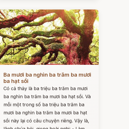
ọc ngay
Ba mươi ba nghìn ba trăm ba mươi
ba hạt sồi
Có cả thảy là ba triệu ba trăm ba mươi
ba nghìn ba trăm ba mươi ba hạt sồi. Và
mỗi một trong số ba triệu ba trăm ba
mươi ba nghìn ba trăm ba mươi ba hạt
sồi này lại có câu chuyện riêng. Vậy là,
lãnh chúa hỏi, giọng hoài nghi: - Làm