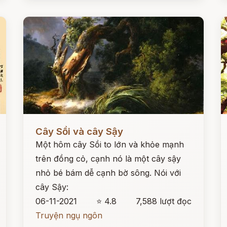
Đọc ngay
Đ
Cây Sồi và cây Sậy
Một hôm cây Sồi to lớn và khỏe mạnh
trên đồng cỏ, cạnh nó là một cây sậy
nhỏ bé bám dễ cạnh bờ sông. Nói với
cây Sậy:
06-11-2021
⭐ 4.8
7,588 lượt đọc
Truyện ngụ ngôn