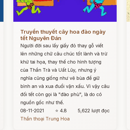
Đọc ngay
Đ
Truyền thuyết cây hoa đào ngày
tết Nguyên Đán
Người đời sau lấy giấy đỏ thay gỗ viết
lên những chữ câu chúc tốt lành và trừ
khử tai họa, thay thế cho hình tượng
của Thần Trà và Uất Lũy, nhưng ý
nghĩa cũng giống như vẽ bùa để giữ
bình an và xua đuổi vận xấu. Vì vậy câu
đối tết còn gọi là "đào phù", là do có
nguồn gốc như thế.
08-11-2021
⭐ 4.8
5,622 lượt đọc
Thần thoại Trung Hoa