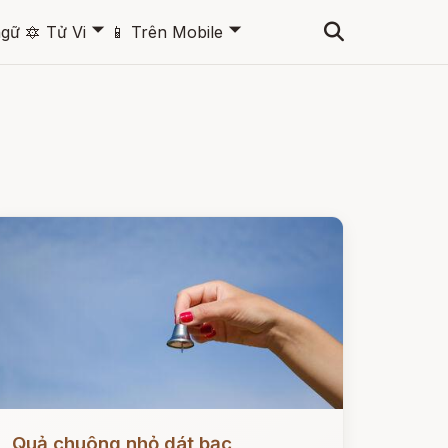
🞃
🞃
ngữ
🔯
Tử Vi
📱
Trên Mobile
ọc ngay
Quả chuông nhỏ dát bạc