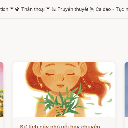
🞃
🞃
tích
🔱
Thần thoại
🕌
Truyền thuyết
🙋
Ca dao - Tục 
Đọc ngay
Đ
Sự tích cây nhọ nồi hay chuyện