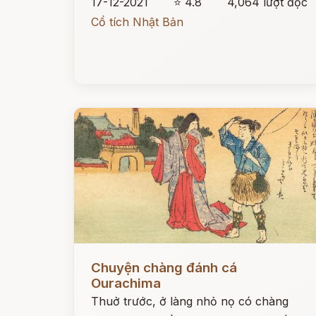
17-12-2021
⭐ 4.8
4,064 lượt đọc
Cổ tích Nhật Bản
Đọc ngay
Chuyện chàng đánh cá
Ourachima
Thuở trước, ở làng nhỏ nọ có chàng