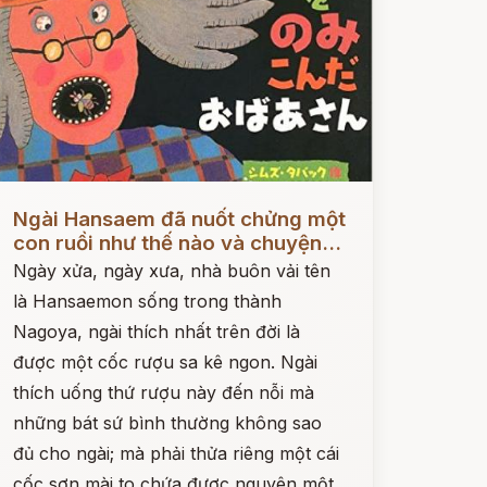
ọc ngay
Ngài Hansaem đã nuốt chửng một
con ruồi như thế nào và chuyện...
Ngày xửa, ngày xưa, nhà buôn vải tên
là Hansaemon sống trong thành
Nagoya, ngài thích nhất trên đời là
được một cốc rượu sa kê ngon. Ngài
thích uống thứ rượu này đến nỗi mà
những bát sứ bình thường không sao
đủ cho ngài; mà phải thửa riêng một cái
cốc sơn mài to chứa được nguyên một