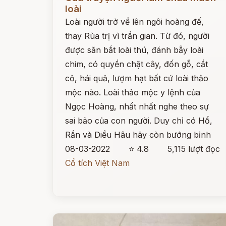
loài
Loài người trở về lên ngôi hoàng đế,
thay Rùa trị vì trần gian. Từ đó, người
được săn bắt loài thú, đánh bẫy loài
chim, có quyền chặt cây, đốn gỗ, cắt
cỏ, hái quả, lượm hạt bất cứ loài thảo
mộc nào. Loài thảo mộc y lệnh của
Ngọc Hoàng, nhất nhất nghe theo sự
sai bảo của con người. Duy chỉ có Hổ,
Rắn và Diều Hâu hãy còn bướng bỉnh
08-03-2022
⭐ 4.8
5,115 lượt đọc
Cổ tích Việt Nam