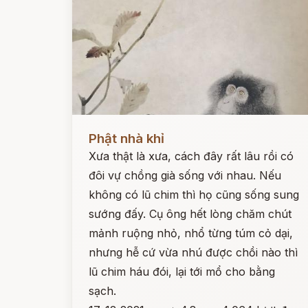
Đọc ngay
Phật nhà khỉ
Xưa thật là xưa, cách đây rất lâu rồi có
đôi vự chồng già sống với nhau. Nếu
không có lũ chim thì họ cũng sống sung
sướng đấy. Cụ ông hết lòng chăm chút
mảnh ruộng nhỏ, nhổ từng túm cỏ dại,
nhưng hễ cứ vừa nhú được chồi nào thì
lũ chim háu đói, lại tới mổ cho bằng
sạch.