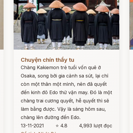
Đọc ngay
Đ
Chuyện chín thầy tu
Chàng Kakiemon trẻ tuổi vốn quê ở
Osaka, song bởi gia cảnh sa sút, lại chỉ
còn một thân một mình, nên đã quyết
đến kinh đô Edo thử vận may. Đó là một
chàng trai cương quyết, hễ quyết thì sẽ
làm bằng được. Vậy là sáng hôm sau,
chàng lên đường đến Edo.
13-11-2021
⭐ 4.8
4,993 lượt đọc