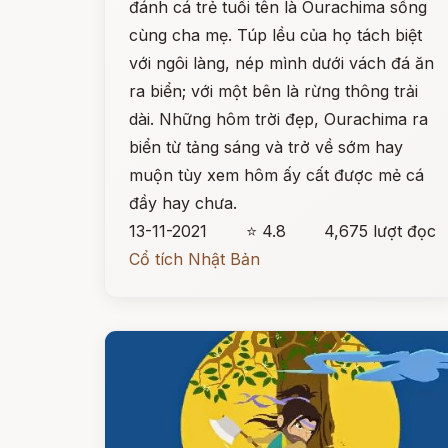
đánh cá trẻ tuổi tên là Ourachima sống
cùng cha mẹ. Túp lều của họ tách biệt
với ngôi làng, nép mình dưới vách đá ăn
ra biển; với một bên là rừng thông trải
dài. Những hôm trời đẹp, Ourachima ra
biển từ tảng sáng và trở về sớm hay
muộn tùy xem hôm ấy cất được mẻ cá
đầy hay chưa.
13-11-2021
⭐ 4.8
4,675 lượt đọc
Cổ tích Nhật Bản