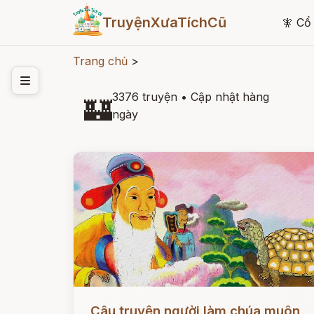
TruyệnXưaTíchCũ
🧚
Cổ 
Trang chủ
>
3376 truyện
•
Cập nhật hàng
🏰
ngày
Đọc ngay
Câu truyện người làm chúa muôn