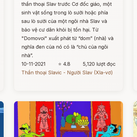
thần thoại Slav trước Cơ đốc giáo, một
sinh vật sống trong lò sưởi hoặc phía
sau lò sưởi của một ngôi nhà Slav và
bảo vệ cư dân khỏi bị tổn hại. Từ
"Domovoi" xuất phát từ “dom” (nhà) và
nghĩa đen của nó có là “chủ của ngôi
nhà”.
10-11-2021
⭐ 4.8
5,120 lượt đọc
Thần thoại Slavic - Người Slav (Xla-vơ)