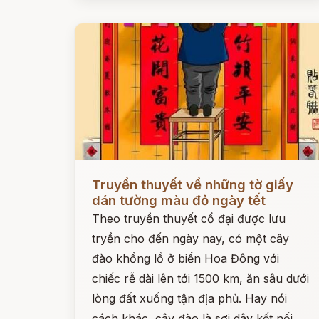
Đọc ngay
Truyền thuyết về những tờ giấy
dán tường màu đỏ ngày tết
Theo truyền thuyết cổ đại được lưu
tryền cho đến ngày nay, có một cây
đào khổng lồ ở biển Hoa Đông với
chiếc rễ dài lên tới 1500 km, ăn sâu dưới
lòng đất xuống tận địa phủ. Hay nói
cách khác, cây đào là sợi dây kết nối