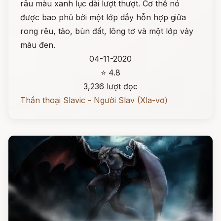
râu màu xanh lục dài lượt thượt. Cơ thể nó
được bao phủ bởi một lớp dầy hỗn hợp giữa
rong rêu, tảo, bùn đất, lông tơ và một lớp vảy
màu đen.
04-11-2020
⭐ 4.8
3,236 lượt đọc
Thần thoại Slavic - Người Slav (Xla-vơ)