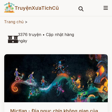
TruyệnXưaTíchCũ
Trang chủ
>
3376 truyện
•
Cập nhật hàng
🏰
ngày
Đọc ngay
Mictlan - Địa ngục chín không gian của