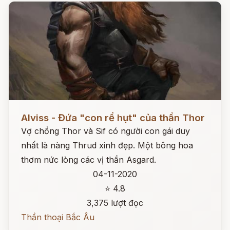
Đọc ngay
Alviss - Đứa "con rể hụt" của thần Thor
Vợ chồng Thor và Sif có người con gái duy
nhất là nàng Thrud xinh đẹp. Một bông hoa
thơm nức lòng các vị thần Asgard.
04-11-2020
⭐ 4.8
3,375 lượt đọc
Thần thoại Bắc Âu