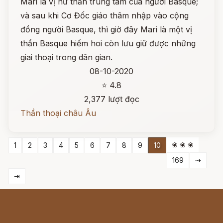
Mari là vị nữ thần trung tâm của người Basque;
và sau khi Cơ Đốc giáo thâm nhập vào cộng
đồng người Basque, thì giờ đây Mari là một vị
thần Basque hiếm hoi còn lưu giữ được những
giai thoại trong dân gian.
08-10-2020
⭐ 4.8
2,377 lượt đọc
Thần thoại châu Âu
❀ ❀ ❀
1
2
3
4
5
6
7
8
9
10
169
⇢
⇥