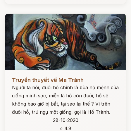
Đọc ngay
Truyền thuyết về Ma Trành
Người ta nói, đuôi hổ chính là bùa hộ mệnh của
giống mình sọc, miễn là hổ còn đuôi, hổ sẽ
không bao giờ bị bắt, tại sao lại thế ? Vì trên
đuôi hổ, trú ngụ một giống, gọi là Hổ Trành.
28-10-2020
⭐ 4.8