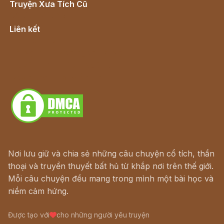
Truyện Xưa Tích Cũ
Cổ tích Việt Nam
Liên kết
Lịch vạn niên
Hà Nội cũ - Món ngon Hà Nội
Truyện kiếm hiệp - Ngôn tình
Download - Tải Miễn Phí
Nơi lưu giữ và chia sẻ những câu chuyện cổ tích, thần
thoại và truyền thuyết bất hủ từ khắp nơi trên thế giới.
Mỗi câu chuyện đều mang trong mình một bài học và
niềm cảm hứng.
Được tạo với
cho những người yêu truyện