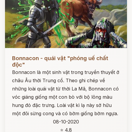
Đọc ngay
Bonnacon - quái vật "phóng uế chất
độc"
Bonnacon là một sinh vật trong truyền thuyết ở
châu Âu thời Trung cổ. Theo ghi chép về
những loài quái vật từ thời La Mã, Bonnacon có
vóc giáng giống một con bò với bộ lông màu
hung đỏ đặc trưng. Loài vật kì lạ này sở hữu
một đôi sừng cong và có bờm giống bờm ngựa.
08-10-2020
⭐ 4.8