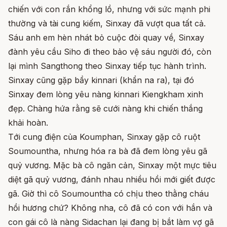
chiến với con rắn khổng lồ, nhưng với sức mạnh phi
thường và tài cung kiếm, Sinxay đã vượt qua tất cả.
Sáu anh em hèn nhát bỏ cuộc đòi quay về, Sinxay
đành yêu cầu Siho đi theo bảo vệ sáu người đó, còn
lại mình Sangthong theo Sinxay tiếp tục hành trình.
Sinxay cũng gặp bầy kinnari (khẩn na ra), tại đó
Sinxay đem lòng yêu nàng kinnari Kiengkham xinh
đẹp. Chàng hứa rằng sẽ cưới nàng khi chiến thắng
khải hoàn.
Tới cung điện của Koumphan, Sinxay gặp cô ruột
Soumountha, nhưng hóa ra bà đã đem lòng yêu gã
quỷ vương. Mặc bà cô ngăn cản, Sinxay một mực tiêu
diệt gã quỷ vương, đánh nhau nhiều hồi mới giết được
gã. Giờ thì cô Soumountha có chịu theo thằng cháu
hồi hương chứ? Không nha, cô đã có con với hắn và
con gái cô là nàng Sidachan lại đang bị bắt làm vợ gã