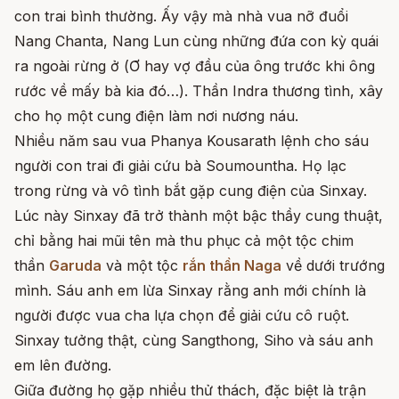
con trai bình thường. Ấy vậy mà nhà vua nỡ đuổi
Nang Chanta, Nang Lun cùng những đứa con kỳ quái
ra ngoài rừng ở (Ơ hay vợ đầu của ông trước khi ông
rước về mấy bà kia đó…). Thần Indra thương tình, xây
cho họ một cung điện làm nơi nương náu.
Nhiều năm sau vua Phanya Kousarath lệnh cho sáu
người con trai đi giải cứu bà Soumountha. Họ lạc
trong rừng và vô tình bắt gặp cung điện của Sinxay.
Lúc này Sinxay đã trở thành một bậc thầy cung thuật,
chỉ bằng hai mũi tên mà thu phục cả một tộc chim
thần
Garuda
và một tộc
rắn thần Naga
về dưới trướng
mình. Sáu anh em lừa Sinxay rằng anh mới chính là
người được vua cha lựa chọn để giải cứu cô ruột.
Sinxay tưởng thật, cùng Sangthong, Siho và sáu anh
em lên đường.
Giữa đường họ gặp nhiều thử thách, đặc biệt là trận