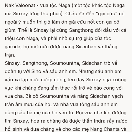
Nak Valoonat - vua tộc Naga (một tộc khác tộc Naga
mà Sinxay từng thu phục). Cháu đã đến "giải cứu" cô
ngoài ý muốn thì giờ làm ơn giải cứu nốt con gái cô
giùm. Thế là Sinxay lại cùng Sangthong đối đầu với cả
triệu con Naga, và phải nhờ sự trợ giúp của tộc
garuda, họ mới cứu được nàng Sidachan và thắng
trận.
Sinxay, Sangthong, Soumountha, Sidachan trở về
đoàn tụ với Siho và sáu anh em. Nhưng sáu anh em
xấu xa lập mưu cướp công, lén đẩy Sinxay ngã xuống
vực khi chàng đang tắm thác rồi trở về báo công với
vua cha. Bà cô Soumountha và nàng Sidachan vạch
trần âm mưu của họ, và nhà vua tống sáu anh em
cùng sáu bà mẹ của họ vào tù. Rồi vua cha lên đường
tìm Sinxay, hóa ra chàng đã được thần Indra rẩy nước
hồi sinh và đưa chàng về cho các mẹ Nang Chanta và