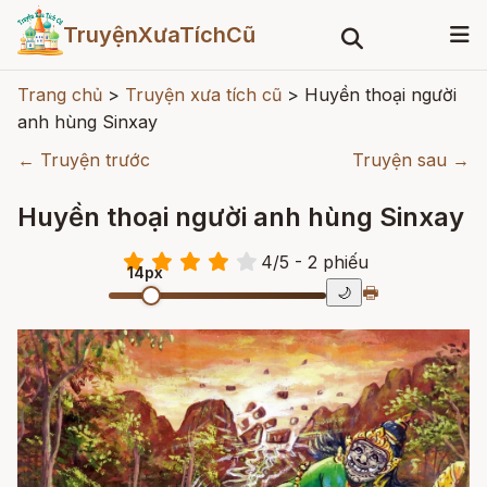
TruyệnXưaTíchCũ
Trang chủ
>
Truyện xưa tích cũ
>
Huyền thoại người
anh hùng Sinxay
← Truyện trước
Truyện sau →
Huyền thoại người anh hùng Sinxay
4
/
5
- 2
phiếu
14px
🖶
🌙