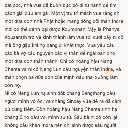
bắt cóc, nhà vua đã buồn bực bỏ đi tu hành để tìm
cách giải cứu em gái. Một vị trụ trì mách vua rằng chỉ
một đứa con nhà Phật hoặc mang dòng dõi thần Indra
mới có thể đánh bại được Koumphan. Vậy là Phanya
Kousarath trở về kinh thành làm vua rồi cưới bảy ni cô
mà ông gặp khi họ đang đi khất thực. Vua yêu cầu
các bà vợ cầu nguyện các vị thần để ngài ban cho
một đứa con thần thánh. Chỉ có hoàng hậu Nang
Chanta và ni cô Nang Lun cầu nguyện thần
Indra
, và
thần chọn ba đứa con của mình đầu thai xuống làm
con họ.
Ni cô Nang Lun hạ sinh đôi: chàng Sangthong đầu
người mình vỏ ốc, và chàng Sinxay vừa đẻ ra đã cầm
đủ cung kiếm. Còn hoàng hậu Nang Chanta sinh hạ
chàng Siho đầu voi mình sư tử. Sáu bà ni cô còn lại
không cầu khẩn Indra nên chỉ sinh được sáu người