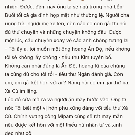
nhiên. Được, đêm nay ông ta sẽ ngủ trong nhà bếp!
Buổi tối cả gia đình họp mặt như thường lệ. Người cha
uống trà, người mẹ xe len, còn các cô con gái thì nói
đủ thứ chuyện và những chuyện không đâu. Được
một lúc, câu chuyện xoay về các anh chồng tương lai.
- Tôi ấy à, tôi muốn một ông hoàng Ấn Độ, nếu không
tôi sẽ không lấy chồng - tiểu thư Kim tuyên bố.
Không cần phải đúng là Ấn Độ, hoàng tử của chúng
ta cũng đủ cho tôi rồi - tiểu thư Ngân đánh giá. Còn
em, em gái kết hôn với ai ? Nàng hỏi cô em gái thứ ba.
Xà Cừ im lặng.
Lúc đó cửa mở ra và người ăn mày bước vào. Ông ta
nói: Tôi biết một vị hôn phu xứng đáng với tiểu thư Xà
Cừ. Chính vương công Mipam cũng sẽ rất may mắn
nếu được kết hôn với một thiếu nữ nhân từ và xinh
đẹp như cô.