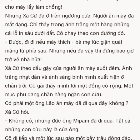
cho mày lấy làm chồng!
Nhưng Xà Cừ đã ở trên ngưỡng cửa. Người ăn mày đã
mất dạng. Chỉ thấy trong ánh trăng một hàng những
cái lỗ in sâu dưới đất. Cô chạy theo con đường đó.
- Được, đi đi nếu mày thích - bà mẹ tức giận quát
mắng từ phía sau. Nhưng nếu đã vậy thì đừng bao giờ
trở về nhà nữa!
Xà Cừ theo dấu gậy của người ăn mày suốt đêm. Ánh
trăng nhạt dần và ánh sáng bình minh xuất hiện ở
chân trời. Cô gái thấy mình tới một đồng cỏ rộng. Một
mục phu đang chăn hàng ngàn con cừu.
Có phải một ông Lão ăn mày đã đi qua đây không ?
Xà Cừ hỏi.
- Không có, nhưng đức ông Mipam đã đi qua. Tất cả
những con cừu này là của ông.
Cô đi tiếp và một lúc sau gặp một bầy trâu đông đảo.