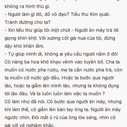
không ra hình thù gì.
- Ngươi làm gì đó, đồ vô đạo? Tiểu thư Kim quát.
Tránh đường cho ta?
- Xin tiểu thư giúp tôi một chút - Người ăn mày trả lời
giọng khìn khịt. Với xương cốt già nua của tôi, đứng
dậy khó khăn lắm.
- Tự giúp mình đi, không ai yêu cầu ngươi nằm ở đó!
Cô nàng ba hoa khờ khạo vênh váo tuyên bố. Cha ta
muốn có nước pha rượu, mẹ ta cần nước pha trà, còn
ta muốn cớ nước gội đầu. Hoặc ta bước qua người
lão, hoặc ta giẫm lên mình lão, nhưng ta không đụng
tới lão đâu. Và ta luôn luôn làm việc ta muốn ?
Cô làm như đã nói. Cô bước qua người ăn mày, nhưng
khi làm thế, cô giẫm lên bàn tay ông ta. Người ăn mày
ngước nhìn. Đôi mắt ủ rũ của ông lóe sáng, nhìn cô
gái với vẻ nghiêm khắc.