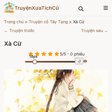
TruyệnXưaTíchCũ
Trang chủ
>
Truyện cổ Tây Tạng
>
Xà Cừ
← Truyện trước
Truyện sau →
Xà Cừ
5
/
5
- 0
phiếu
14px
🖶
🌙