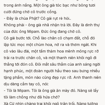
trong ánh nắng. Một ông già tóc bạc như bông tươi
cười đứng chờ cô trước cổng.
- Đây là chùa Phật? Cô gái rụt rè hỏi..
Không phải - ông già nhã nhặn trả lời. Đây là dinh thự
của đức ông Mipam. Đức ông đang chờ cô.
Cô gái bước tới. Chỗ lào chân cô chạm đất, chỗ đó
lập tức mọc một chùm hoa, nở ra và thơm ngát. Khi
cô vào lâu đài, một tấm thảm hoa mênh mông rực rỡ
trải ra trước chân cô, và một thanh niên khôi ngô đi
thẳng tới đón cô. Đôi mắt sâu thẳm của anh sáng ngời
hạnh phúc, một đoàn người hầu theo sau bưng nhiều
tặng phẩm, món nào cũng đẹp rực rỡ. Anh thanh niên
dịu dàng cầm tay cô, nói:
- Tôi là Mipam. Tôi là ông già ăn mày đó. Nàng sẽ lấy
tôi làm chồng như đã hứa chớ?
Xà Cừ nhìn chàng trai khôi ngô trân trối. Nàng tưởng