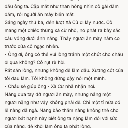
đầu ông ta. Cặp mắt như than hồng nhìn cô gái đăm
đăm, rồi người ăn mày biến mất.
Sáng ngày thứ ba, đến lượt Xà Cừ đi lấy nước. Cô
mang một chiếc thùng xà cừ nhỏ, nó phát ra bảy sắc
cầu vồng dưới ánh nắng. Thấy người ăn mày nằm co
trước cửa cô ngạc nhiên.
- Ông ơi, ông có thể vui lòng tránh một chút cho cháu
đi qua không? Cô rụt rè hỏi.
Rất sẵn lòng, nhưng không dễ lắm đâu. Xương cốt của
tôi đau lắm. Tôi không đứng dậy nổi một mình.
- Cháu sẽ giúp ông - Xà Cừ nhã nhặn nói.
Nàng đưa tay đỡ người ăn mày, nhưng nâng một
người nặng như vậy không phải dễ. Chỉ một tí nữa có
lẽ nàng đã ngã. Nàng bảo thầm nàng không thể cho
người bất hạnh này biết ông ta nặng lắm đối với sức
của nàng, để khỏi làm ông ta phật lòng.