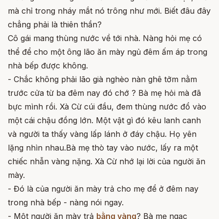
mà chỉ trong nháy mắt nó trông như mới. Biết đâu đây
chẳng phải là thiên thần?
Cô gái mang thùng nước về tới nhà. Nàng hỏi mẹ có
thể để cho một ông lão ăn mày ngủ đêm ấm áp trong
nhà bếp được không.
- Chắc không phải lão già nghèo nàn ghê tởm nằm
trước cửa từ ba đêm nay đó chớ ? Bà mẹ hỏi mà đã
bực mình rồi. Xà Cừ cúi đầu, đem thùng nước đổ vào
một cái chậu đồng lớn. Một vật gì đó kêu lanh canh
và người ta thấy vàng lấp lánh ở đáy chậu. Họ yên
lặng nhìn nhau.Bà mẹ thò tay vào nước, lấy ra một
chiếc nhẫn vàng nặng. Xà Cừ nhớ lại lời của người ăn
mày.
- Đó là của người ăn mày trả cho mẹ để ở đêm nay
trong nhà bếp - nàng nói ngay.
- Một người ăn mày trả
bằng vàng
? Bà mẹ ngạc