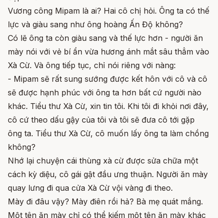
Vương công Mipam là ai? Hai cô chị hỏi. Ông ta có thế
lực và giàu sang như ông hoàng Ấn Độ không?
Có lẽ ông ta còn giàu sang và thế lực hơn - người ăn
mày nói với vẻ bí ẩn vừa hương ánh mắt sâu thẳm vào
Xà Cừ. Và ông tiếp tục, chỉ nói riêng với nàng:
- Mipam sẽ rất sung sướng được kết hôn với cô và cô
sẽ được hạnh phúc với ông ta hơn bất cứ người nào
khác. Tiểu thư Xà Cừ, xin tin tôi. Khi tôi đi khỏi nơi đây,
cô cứ theo dấu gậy của tôi và tôi sẽ đưa cô tới gặp
ông ta. Tiểu thư Xà Cừ, cô muốn lấy ông ta làm chồng
không?
Nhớ lại chuyện cái thùng xà cừ được sửa chữa một
cách kỳ diệu, cô gái gật đầu ưng thuận. Người ăn mày
quay lưng đi qua cửa Xà Cừ vội vàng đi theo.
Mày đi đâu vậy? Mày điên rồi hả? Bà mẹ quát mắng.
Một tên ăn mày chỉ có thể kiếm một tên ăn mày khác