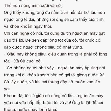
Thế nên nàng mỉm cười và nói;
Ông thấy không, ông đã nằm trên nền đá hơi lâu nên
người ông tê dại, nhưng rồi ông sẽ cảm thấy tươi tỉnh
và khỏe khoắn ngay thôi.
Chỉ cần nghe cô nói, tôi cũng đủ tin người ăn mày gật
đầu trả lời. Để đền đáp lòng tốt của cô, tôi chúc cô
gặp được người chồng giàu có nhất vùng.
- Giàu hay không giàu, điều quan trọng là phải có lòng
tốt. - Xà Cừ cười nói.
- Có những người như vậy - người ăn mày ấp úng nói
trong khi đi khập khễnh bên cô gái tới giếng nước. Xà
Cừ lấy nước, và khi cái thùng đầy cô muốn vác lên
vai.
Khoan đã, tôi sẽ giúp cô nâng nó lên - người ăn mày
vừa nói vừa hấp tấp bước tới và ào! Ông ta lật đổ cái
thùng, nước chảy lênh láng.