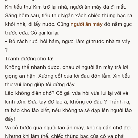
Khi tiểu thư Kim trở lại nhà, người ăn mày đã đi mất.
Sáng hôm sau, tiểu thư Ngân xách chiếc thùng bạc ra
khỏi nhà, đi lấy nước. Cũng
người ăn mày
đó nằm gục
trước cửa. Cô gái lùi lại.
- Đồ rách rưới hôi hám, ngươi làm gì trước nhà ta vậy
?
Tránh đường cho ta!
Không thể nhanh được, cháu ơi người ăn mày trả lời
giọng ân hận. Xương cốt của tôi đau đớn lắm. Xin tiểu
thư vui lòng giúp tôi đứng dậy.
Lão không điên chớ? Cô gái vừa hỏi vừa lui lại với vẻ
kinh tởm. Đưa tay đỡ lão à, không có đâu ? Tránh ra,
ta bảo cho lão biết, nếu không ta sẽ đạp lên người lão
đấy!
Và cô bước qua người lão ăn mày, không cần chờ đợi.
Nhưng khi làm thế, chiếc thùng bạc của cô va phải