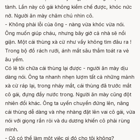
tành. Lần này cô gái không kiềm chế được, khóc nức
nở. Người ăn mày chăm chú nhìn cô.
- Không phải lỗi của ông - nàng vừa khóc vừa nói.
Ông muốn giúp cháu, nhưng bây giờ cả nhà sẽ nổi
giận. Một cái thùng xà cừ như vầy không tìm đâu ra !
Trong bộ đồ rách rưới, ánh mắt sâu thẳm toát ra vẻ
âu yếm.
Có lẽ tôi chữa cái thùng lại được - người ăn mày dịu
dàng nói. Ông ta nhanh nhẹn lượm tất cả những mảnh
xà cừ ráp lại, trong nháy mắt, cái thùng đã trước mắt
cô gái, đựng đầy nước trong. Người ăn mày cũng đột
nhiên đổi khác. Ông ta uyển chuyển đứng lên, nâng
cái thùng dễ dàng và nhẹ nhàng đặt lên vai cô gái, vừa
nói với giọng rắn rỏi và du dương khiến cô phải rùng
mình.
- Cô có thể làm một việc gì đó cho tôi không?