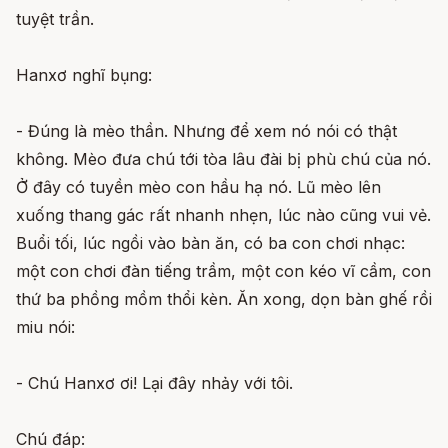
tuyệt trần.
Hanxơ nghĩ bụng:
- Đúng là mèo thần. Nhưng để xem nó nói có thật
không. Mèo đưa chú tới tòa lâu đài bị phù chú của nó.
Ở đây có tuyền mèo con hầu hạ nó. Lũ mèo lên
xuống thang gác rất nhanh nhẹn, lúc nào cũng vui vẻ.
Buổi tối, lúc ngồi vào bàn ăn, có ba con chơi nhạc:
một con chơi đàn tiếng trầm, một con kéo vĩ cầm, con
thứ ba phồng mồm thổi kèn. Ăn xong, dọn bàn ghế rồi
miu nói:
- Chú Hanxơ ơi! Lại đây nhảy với tôi.
Chú đáp: