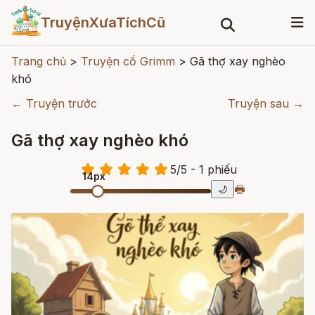
TruyệnXưaTíchCũ
Trang chủ
>
Truyện cổ Grimm
>
Gã thợ xay nghèo
khó
← Truyện trước
Truyện sau →
Gã thợ xay nghèo khó
5
/
5
- 1
phiếu
14px
🖶
🌙