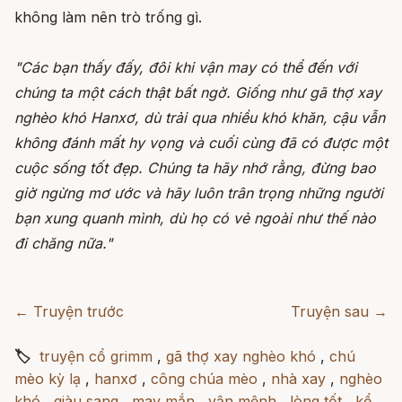
không làm nên trò trống gì.
"Các bạn thấy đấy, đôi khi vận may có thể đến với
chúng ta một cách thật bất ngờ. Giống như gã thợ xay
nghèo khó Hanxơ, dù trải qua nhiều khó khăn, cậu vẫn
không đánh mất hy vọng và cuối cùng đã có được một
cuộc sống tốt đẹp. Chúng ta hãy nhớ rằng, đừng bao
giờ ngừng mơ ước và hãy luôn trân trọng những người
bạn xung quanh mình, dù họ có vẻ ngoài như thế nào
đi chăng nữa."
← Truyện trước
Truyện sau →
🏷
truyện cổ grimm
,
gã thợ xay nghèo khó
,
chú
mèo kỳ lạ
,
hanxơ
,
công chúa mèo
,
nhà xay
,
nghèo
khó
,
giàu sang
,
may mắn
,
vận mệnh
,
lòng tốt
,
kể