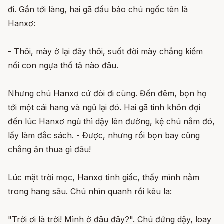
đi. Gần tới làng, hai gã đầu bảo chú ngốc tên là
Hanxơ:
- Thôi, mày ở lại đây thôi, suốt đời mày chẳng kiếm
nổi con ngựa thổ tả nào đâu.
Nhưng chú Hanxơ cứ đòi đi cùng. Đến đêm, bọn họ
tới một cái hang và ngủ lại đó. Hai gã tinh khôn đợi
đến lúc Hanxơ ngủ thì dậy lên đường, kệ chú nằm đó,
lấy làm đắc sách. - Được, nhưng rồi bọn bay cũng
chẳng ăn thua gì đâu!
Lúc mặt trời mọc, Hanxơ tỉnh giấc, thấy mình nằm
trong hang sâu. Chú nhìn quanh rồi kêu la:
"Trời ơi là trời! Mình ở đâu đây?". Chú đứng dậy, loay