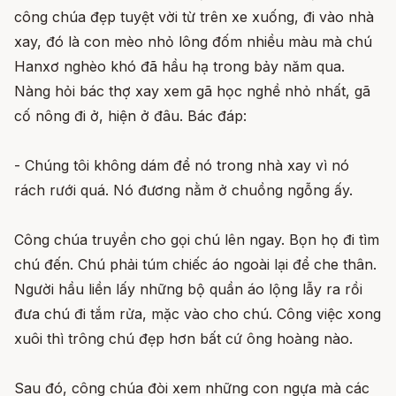
công chúa đẹp tuyệt vời từ trên xe xuống, đi vào nhà
xay, đó là con mèo nhỏ lông đốm nhiều màu mà chú
Hanxơ nghèo khó đã hầu hạ trong bảy năm qua.
Nàng hỏi bác thợ xay xem gã học nghề nhỏ nhất, gã
cố nông đi ở, hiện ở đâu. Bác đáp:
- Chúng tôi không dám để nó trong nhà xay vì nó
rách rưới quá. Nó đương nằm ở chuồng ngỗng ấy.
Công chúa truyền cho gọi chú lên ngay. Bọn họ đi tìm
chú đến. Chú phải túm chiếc áo ngoài lại để che thân.
Người hầu liền lấy những bộ quần áo lộng lẫy ra rồi
đưa chú đi tắm rửa, mặc vào cho chú. Công việc xong
xuôi thì trông chú đẹp hơn bất cứ ông hoàng nào.
Sau đó, công chúa đòi xem những con ngựa mà các