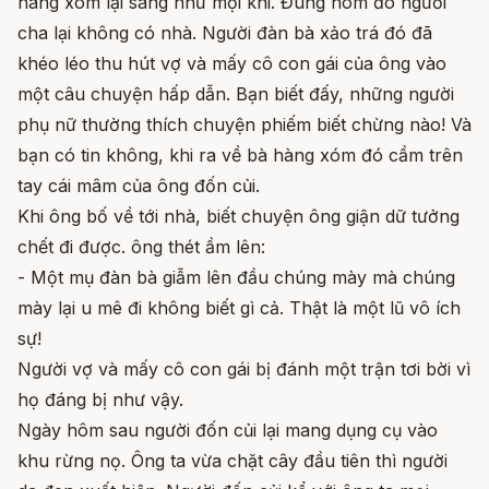
hàng xóm lại sang như mọi khi. Đúng hôm đó người
cha lại không có nhà. Người đàn bà xảo trá đó đã
khéo léo thu hút vợ và mấy cô con gái của ông vào
một câu chuyện hấp dẫn. Bạn biết đấy, những người
phụ nữ thường thích chuyện phiếm biết chừng nào! Và
bạn có tin không, khi ra về bà hàng xóm đó cầm trên
tay cái mâm của ông đốn củi.
Khi ông bố về tới nhà, biết chuyện ông giận dữ tưởng
chết đi được. ông thét ầm lên:
- Một mụ đàn bà giẫm lên đầu chúng mày mà chúng
mày lại u mê đi không biết gì cả. Thật là một lũ vô ích
sự!
Người vợ và mấy cô con gái bị đánh một trận tơi bời vì
họ đáng bị như vậy.
Ngày hôm sau người đốn củi lại mang dụng cụ vào
khu rừng nọ. Ông ta vừa chặt cây đầu tiên thì người