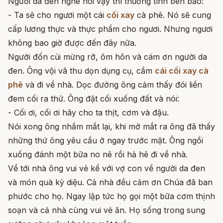
Người da đen nghe nói vậy thì thương tình bèn bảo:
- Ta sẽ cho ngươi một cái
cối xay
cà phê. Nó sẽ cung
cấp lương thực và thực phẩm cho ngươi. Nhưng ngươi
không bao giờ được đến đây nữa.
Người đốn củi mừng rỡ, ôm hôn và cám ơn người da
đen. Ông vội vã thu dọn dụng cụ, cầm
cái cối xay cà
phê
và đi về nhà. Dọc đường ông cảm thấy đói liền
đem cối ra thử. Ông đặt cối xuống đất và nói:
- Cối ơi, cối ơi hãy cho ta thịt, cơm và đậu.
Nói xong ông nhắm mắt lại, khi mở mắt ra ông đã thấy
những thứ ông yêu cầu ở ngay trước mặt. Ông ngồi
xuống đánh một bữa no nê rồi hả hê đi về nhà.
Về tới nhà ông vui vẻ kể với vợ con về người da đen
và món quà kỳ diệu. Cả nhà đều cảm ơn Chúa đã ban
phước cho họ. Ngay lập tức họ gọi một bữa cơm thịnh
soạn và cả nhà cùng vui vẻ ăn. Họ sống trong sung