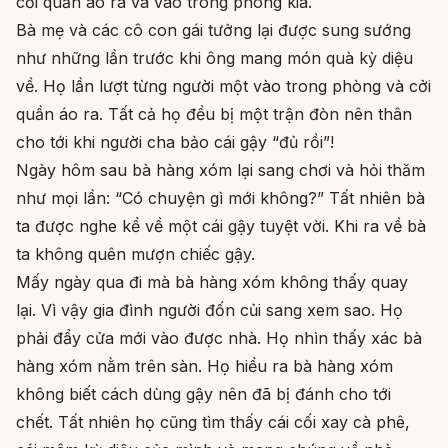
cởi quần áo ra và vào trong phòng kia.
Bà mẹ và các cô con gái tưởng lại được sung sướng
như những lần trước khi ông mang món quà kỳ diệu
về. Họ lần lượt từng người một vào trong phòng và cởi
quần áo ra. Tất cả họ đều bị một trận đòn nên thân
cho tới khi người cha bảo cái gậy “đủ rồi”!
Ngày hôm sau bà hàng xóm lại sang chơi và hỏi thăm
như mọi lần: “Có chuyện gì mới không?” Tất nhiên bà
ta được nghe kể về một cái gậy tuyệt vời. Khi ra về bà
ta không quên mượn chiếc gậy.
Mấy ngày qua đi mà bà hàng xóm không thấy quay
lại. Vì vậy gia đình người đốn củi sang xem sao. Họ
phải đẩy cửa mới vào được nhà. Họ nhìn thấy xác bà
hàng xóm nằm trên sàn. Họ hiểu ra bà hàng xóm
không biết cách dùng gậy nên đã bị đánh cho tới
chết. Tất nhiên họ cũng tìm thấy cái cối xay cà phê,