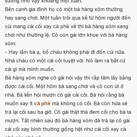
sướng như vậy khoảng một tuần.
Bên cạnh gia đình họ có một bà hàng xóm thường
hay sang chơi. Một tuần trôi qua kể từ hôm người đốn
củi mang cái cối xay cà phê về thì bà hàng xóm sang
chơi như thường lệ. Cô con gái lớn khoe với bà hàng
xóm:
- Hay lắm bà ạ, bố cháu không phải đi đốn củi nữa.
Nhà cháu có một cái cối tuyệt vời. Nó làm ra bất cứ
cái gì mà mình muốn.
Bà hàng xóm nghe cô gái nói vậy thì rắp tâm lấy bằng
được cái cối. Một hôm bà sang chơi và cô con út ở
nhà. Bà liền hỏi mượn cô gái cái cối. Bà nói rằng bà
muốn xay ít
cà phê
mà không có cối. Bà còn hứa sẽ
trả lại cối sau ba giờ. Cô gái thật thà đem cối cho bà ta
mượn. Tất nhiên sau đó bà hàng xóm đã trả lại cô gái
cái cối xay bình thường giống hệt như cái cối xay cà