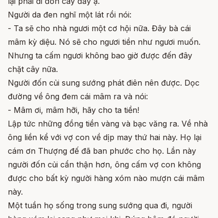
lại phải đi đốn cây đấy ạ.
Người da đen nghĩ một lát rồi nói:
- Ta sẽ cho nhà ngươi một cơ hội nữa. Đây bà cái
mâm kỳ diệu. Nó sẽ cho ngươi tiền như ngươi muốn.
Nhưng ta cấm ngươi không bao giờ được đến đây
chặt cây nữa.
Người đốn củi sung sướng phát điên nên được. Dọc
đường về ông đem cái mâm ra và nói:
- Mâm ơi, mâm hỡi, hãy cho ta tiền!
Lập tức những đồng tiền vàng và bạc văng ra. Về nhà
ông liền kể với vợ con về dịp may thứ hai này. Họ lại
cám ơn Thượng đế đã ban phước cho họ. Lần này
người đốn củi cẩn thận hơn, ông cấm vợ con không
được cho bất kỳ người hàng xóm nào mượn cái mâm
này.
Một tuần họ sống trong sung sướng qua đi, người