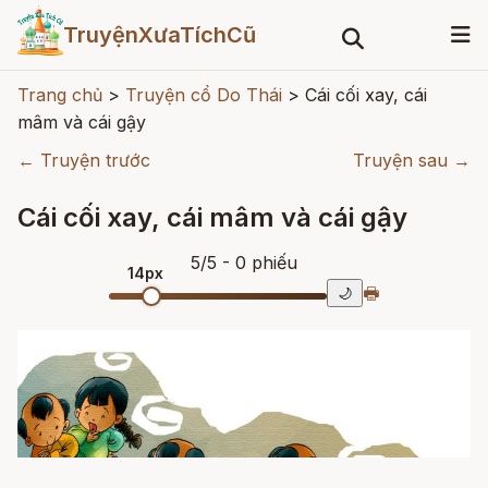
TruyệnXưaTíchCũ
Trang chủ
>
Truyện cổ Do Thái
>
Cái cối xay, cái
mâm và cái gậy
← Truyện trước
Truyện sau →
Cái cối xay, cái mâm và cái gậy
5
/
5
- 0
phiếu
14px
🖶
🌙