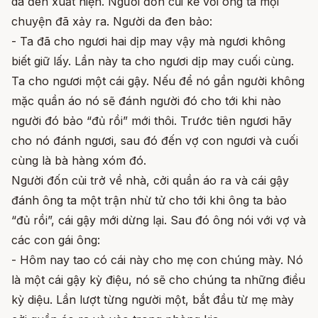
da đen xuất hiện. Người đốn củi kể với ông ta mọi
chuyện đã xảy ra. Người da đen bảo:
- Ta đã cho ngươi hai dịp may vậy mà ngươi không
biết giữ lấy. Lần này ta cho ngươi dịp may cuối cùng.
Ta cho ngươi một cái gậy. Nếu để nó gần người không
mặc quần áo nó sẽ đánh người đó cho tới khi nào
người đó bảo “đủ rồi” mới thôi. Trước tiên ngươi hãy
cho nó đánh ngươi, sau đó đến vợ con ngươi và cuối
cùng là bà hàng xóm đó.
Người đốn củi trở về nhà, cởi quần áo ra và cái gậy
đánh ông ta một trận nhừ tử cho tới khi ông ta bảo
“đủ rồi”, cái gậy mới dừng lại. Sau đó ông nói với vợ và
các con gái ông:
- Hôm nay tao có cái này cho mẹ con chúng mày. Nó
là một cái gậy kỳ điệu, nó sẽ cho chúng ta những điều
kỳ diệu. Lần lượt từng người một, bắt đầu từ mẹ mày