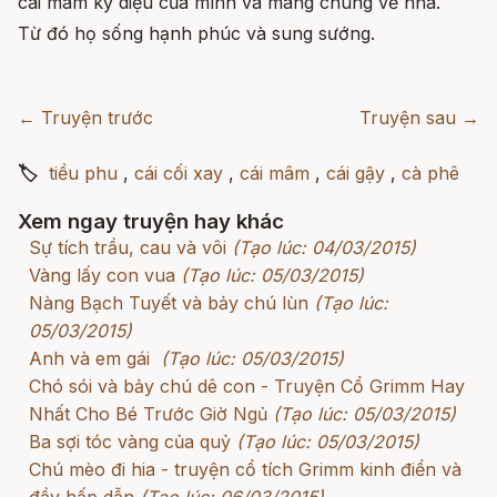
cái mâm kỳ diệu của mình và mang chúng về nhà.
Từ đó họ sống hạnh phúc và sung sướng.
← Truyện trước
Truyện sau →
🏷
tiều phu
,
cái cối xay
,
cái mâm
,
cái gậy
,
cà phê
Xem ngay truyện hay khác
Sự tích trầu, cau và vôi
(Tạo lúc: 04/03/2015)
Vàng lấy con vua
(Tạo lúc: 05/03/2015)
Nàng Bạch Tuyết và bảy chú lùn
(Tạo lúc:
05/03/2015)
Anh và em gái
(Tạo lúc: 05/03/2015)
Chó sói và bảy chú dê con - Truyện Cổ Grimm Hay
Nhất Cho Bé Trước Giờ Ngủ
(Tạo lúc: 05/03/2015)
Ba sợi tóc vàng của quỷ
(Tạo lúc: 05/03/2015)
Chú mèo đi hia - truyện cổ tích Grimm kinh điển và