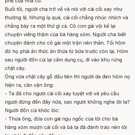
phê của nhà cô.
Buổi tối, người cha trở về và nói với cái cối xay như
thường lệ. Nhưng lạ quá, cái cối chẳng nhúc nhích và
chẳng bày ra một thứ gì cả. Cô con gái vội kể lại
chuyện viếng thăm của bà hàng xóm. Người cha biết
chuyện đánh cho cô gái một trận nên thân. Tối hôm
đó họ phải ăn thức ăn thừa từ bữa trước còn lại. Hôm
sau người đốn củi lại cầm dụng cụ, đi vào khu rừng
chặt cây.
Ông vừa chặt cây gỗ đầu tiên thì người da đen hôm nọ
hiện ra, căn vặn ông:
- Ta đã cho ngươi cái cối xay tuyệt vời và yêu cầu
ngươi đừng đến đây nữa, sao ngươi không nghe lời ta?
Người đốn củi khóc lóc:
- Thưa ông, đứa con gái ngu ngốc của tôi cho bà
hàng xóm mượn cái cối và bà ta đã đánh tráo nên tôi