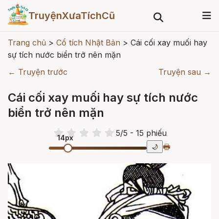
TruyệnXưaTíchCũ
Trang chủ
>
Cổ tích Nhật Bản
>
Cái cối xay muối hay
sự tích nước biển trở nên mặn
← Truyện trước
Truyện sau →
Cái cối xay muối hay sự tích nước
biển trở nên mặn
5
/
5
- 15
phiếu
14px
🖶
🌙