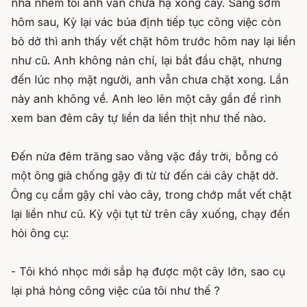
nhá nhem tối anh vẫn chưa hạ xong cây. Sáng sớm
hôm sau, Kỳ lại vác búa định tiếp tục công việc còn
bỏ dở thì anh thấy vết chặt hôm trước hôm nay lại liền
như cũ. Anh không nản chí, lại bắt đầu chặt, nhưng
đến lúc nhọ mặt người, anh vẫn chưa chặt xong. Lần
này anh không về. Anh leo lên một cây gần để rình
xem ban đêm cây tự liền da liền thịt như thế nào.
Ðến nửa đêm trăng sao vằng vặc đầy trời, bỗng có
một ông già chống gậy đi từ từ đến cái cây chặt dở.
Ông cụ cầm gậy chỉ vào cây, trong chớp mắt vết chặt
lại liền như cũ. Kỳ vội tụt từ trên cây xuống, chạy đến
hỏi ông cụ:
- Tôi khó nhọc mới sắp hạ được một cây lớn, sao cụ
lại phá hỏng công việc của tôi như thế ?