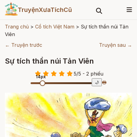
TruyệnXưaTíchCũ
Trang chủ
>
Cổ tích Việt Nam
>
Sự tích thần núi Tản
Viên
← Truyện trước
Truyện sau →
Sự tích thần núi Tản Viên
5
/
5
- 2
phiếu
14px
🖶
🌙