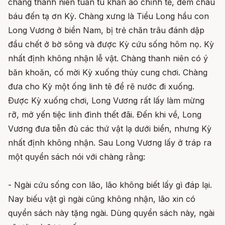
chàng thanh niên tuấn tú khăn áo chỉnh tề, đem châu
báu đến tạ ơn Kỳ. Chàng xưng là Tiểu Long hầu con
Long Vương ở biển Nam, bị trẻ chăn trâu đánh dập
đầu chết ở bờ sông và được Kỳ cứu sống hôm nọ. Kỳ
nhất định không nhận lễ vật. Chàng thanh niên có ý
băn khoăn, cố mời Kỳ xuống thủy cung chơi. Chàng
đưa cho Kỳ một ống linh tê để rẽ nước đi xuống.
Ðược Kỳ xuống chơi, Long Vương rất lấy làm mừng
rỡ, mở yến tiệc linh đình thết đãi. Ðến khi về, Long
Vương đưa tiễn đủ các thứ vật lạ dưới biển, nhưng Kỳ
nhất định không nhận. Sau Long Vương lấy ở tráp ra
một quyển sách nói với chàng rằng:
- Ngài cứu sống con lão, lão không biết lấy gì đáp lại.
Nay biếu vật gì ngài cũng không nhận, lão xin có
quyển sách này tặng ngài. Dùng quyển sách này, ngài