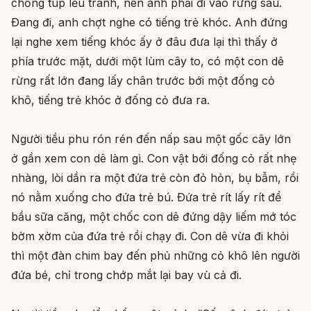
chống túp lều tranh, nên anh phải đi vào rừng sâu.
Ðang đi, anh chợt nghe có tiếng trẻ khóc. Anh đứng
lại nghe xem tiếng khóc ấy ở đâu đưa lại thì thấy ở
phía trước mặt, dưới một lùm cây to, có một con dê
rừng rất lớn đang lấy chân trước bới một đống cỏ
khô, tiếng trẻ khóc ở đống cỏ đưa ra.
Người tiều phu rón rén đến nấp sau một gốc cây lớn
ở gần xem con dê làm gì. Con vật bới đống cỏ rất nhẹ
nhàng, lòi dần ra một đứa trẻ còn đỏ hỏn, bụ bẫm, rồi
nó nằm xuống cho đứa trẻ bú. Ðứa trẻ rít lấy rít để
bầu sữa căng, một chốc con dê đứng dậy liếm mớ tóc
bờm xờm của đứa trẻ rồi chạy đi. Con dê vừa đi khỏi
thì một đàn chim bay đến phủ những cỏ khô lên người
đứa bé, chỉ trong chớp mắt lại bay vù cả đi.