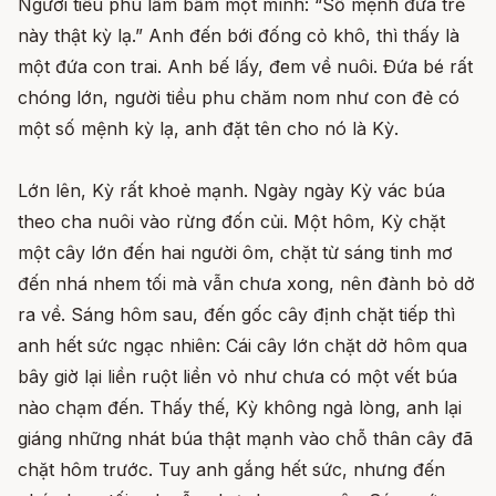
Người tiều phu lẩm bẩm một mình: “Số mệnh đứa trẻ
này thật kỳ lạ.” Anh đến bới đống cỏ khô, thì thấy là
một đứa con trai. Anh bế lấy, đem về nuôi. Ðứa bé rất
chóng lớn, người tiều phu chăm nom như con đẻ có
một số mệnh kỳ lạ, anh đặt tên cho nó là Kỳ.
Lớn lên, Kỳ rất khoẻ mạnh. Ngày ngày Kỳ vác búa
theo cha nuôi vào rừng đốn củi. Một hôm, Kỳ chặt
một cây lớn đến hai người ôm, chặt từ sáng tinh mơ
đến nhá nhem tối mà vẫn chưa xong, nên đành bỏ dở
ra về. Sáng hôm sau, đến gốc cây định chặt tiếp thì
anh hết sức ngạc nhiên: Cái cây lớn chặt dở hôm qua
bây giờ lại liền ruột liền vỏ như chưa có một vết búa
nào chạm đến. Thấy thế, Kỳ không ngả lòng, anh lại
giáng những nhát búa thật mạnh vào chỗ thân cây đã
chặt hôm trước. Tuy anh gắng hết sức, nhưng đến