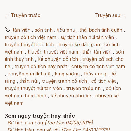
← Truyện trước
Truyện sau →
🏷
tản viên
,
sơn tinh
,
tiều phu
,
thái bạch tinh quân
,
truyện cổ tích việt nam
,
sự tích thần núi tản viên
,
truyền thuyết sơn tinh
,
truyện kể dân gian
,
cổ tích
việt nam
,
truyền thuyết việt nam
,
thần tản viên
,
sơn
tinh thủy tinh
,
kể chuyện cổ tích
,
truyện cổ tích cho
bé
,
truyện cổ tích hay nhất
,
chuyện cổ tích việt nam
,
chuyện xưa tích cũ
,
long vương
,
thủy cung
,
dê
rừng
,
thần núi
,
truyện tranh cổ tích
,
cổ tích việt
,
truyền thuyết núi tản viên
,
truyện thiếu nhi
,
cổ tích
việt nam hoạt hình
,
kể chuyện cho bé
,
chuyện kể
việt nam
Xem ngay truyện hay khác
Sự tích dưa hấu
(Tạo lúc: 04/03/2015)
Sự tích trầu, cau và vôi
(Tạo lúc: 04/03/2015)