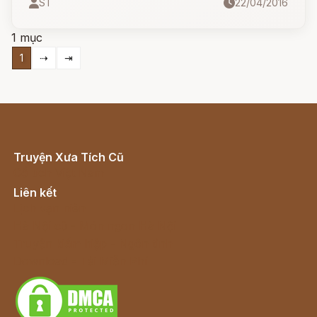
ST
22/04/2016
dưới đây.
1 mục
1
⇢
⇥
Truyện Xưa Tích Cũ
Cổ tích Việt Nam
Liên kết
Lịch vạn niên
Hà Nội cũ - Món ngon Hà Nội
Truyện kiếm hiệp - Ngôn tình
Download - Tải Miễn Phí