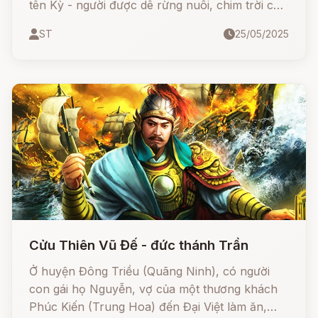
tên Kỳ - người được dê rừng nuôi, chim trời che
chở, cứu sống Tiểu Long Hầu và được ban
ST
25/05/2025
tặng sách ước gì được nấy. Từ một tiều phu
nghèo, Kỳ trở thành vị thần đứng đầu trong bộ
Tứ Bất Tử - Sơn Tinh, cai quản núi Tản Viên
hùng vĩ, cứu dân giúp đời. Đây cũng là tiền đề
cho truyền thuyết nổi tiếng Sơn Tinh - Thủy
Tinh sau này.
Cửu Thiên Vũ Đế - đức thánh Trần
Ở huyện Đông Triều (Quãng Ninh), có người
con gái họ Nguyễn, vợ của một thương khách
Phúc Kiến (Trung Hoa) đến Đại Việt làm ăn,