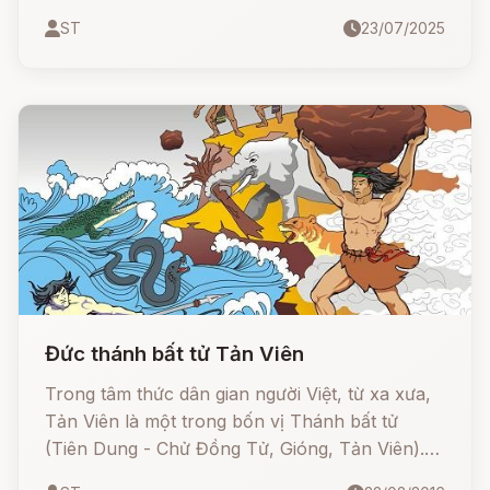
Tinh đã bày mưu lập kế, vừa chiến đấu vừa xây
ST
23/07/2025
dựng trận địa đồi núi và đánh tan quân giặc
bằng trí tuệ và lòng quả cảm.
Đức thánh bất tử Tản Viên
Trong tâm thức dân gian người Việt, từ xa xưa,
Tản Viên là một trong bốn vị Thánh bất tử
(Tiên Dung - Chử Đồng Tử, Gióng, Tản Viên).
Đây là vị Thánh biểu đạt cho những khả năng