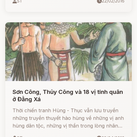
ST
22/02/2016
to lớn của cộng đồng trong lao động sáng tạo
ra nguồn của cải vô tận và trong chiến đấu
chống thiên tai (lũ lụt) để bảo vệ cuộc sống
chung.
Sơn Công, Thủy Công và 18 vị tinh quân
ở Đằng Xá
Thời chiến tranh Hùng - Thục vẫn lưu truyền
những truyền thuyết hào hùng về những vị anh
hùng dân tộc, những vị thần trong lòng nhân
dân như câu truyện về Sơn Công, Thuỷ Công