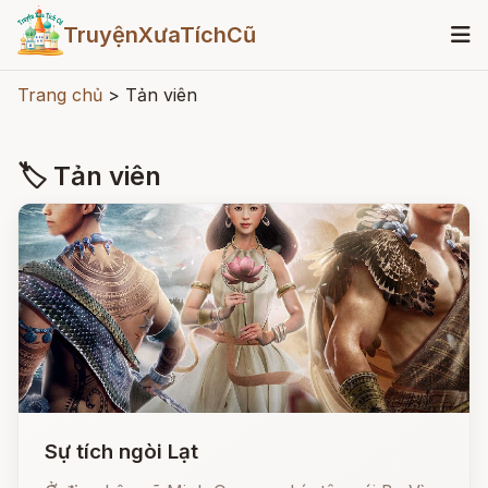
TruyệnXưaTíchCũ
Trang chủ
>
Tản viên
🏷 Tản viên
Sự tích ngòi Lạt