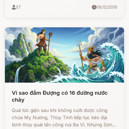
buôn bán, cô mơ thấy mình giao hợp với giao
ST
08/12/2019
long, đẻ ra một đứa con.
Vì sao đầm Đượng có 16 đường nước
chảy
Quá tức giận sau khi không cưới được công
chúa Mỵ Nương, Thủy Tinh tiếp tục kéo đại
binh thủy quái tấn công núi Ba Vì. Nhưng Sơn