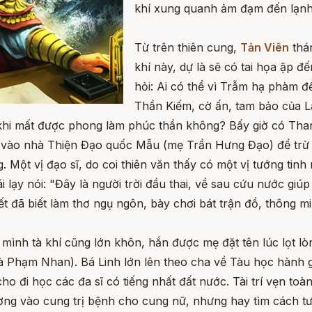
khí xung quanh ảm đạm đến lạnh 
Từ trên thiên cung,
Tản Viên
thá
khí này, dự là sẽ có tai họa ập
hỏi: Ai có thể vì Trẫm hạ phàm đ
Thần Kiếm, cờ ấn, tam bảo của L
khi mất được phong làm phúc thần không? Bấy giờ có Tha
 vào nhà Thiện Đạo quốc Mẫu (mẹ Trần Hưng Đạo) để trừ 
 Một vị đạo sĩ, do coi thiên văn thấy có một vị tướng tinh
vái lạy nói: "Đây là người trời đầu thai, về sau cứu nước g
iết đã biết làm thơ ngụ ngôn, bày chơi bát trận đồ, thông m
mình tà khí cũng lớn khôn, hắn được mẹ đặt tên lúc lọt l
 là Phạm Nhan). Bá Linh lớn lên theo cha về Tàu học hành g
ho đi học các đa sĩ có tiếng nhất đất nước. Tài trí vẹn toà
ờng vào cung trị bệnh cho cung nữ, nhưng hay tìm cách tư