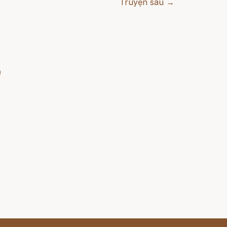
Truyện sau →
)