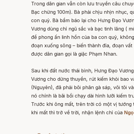
Trong dân gian vẫn còn lưu truyền câu chu
Bạc chừng 100m). Bà phải chịu nhịn nhục, qu
con quỷ. Bà bẩm báo lại cho Hưng Đạo Vương 
Vương dùng chỉ ngũ sắc và bạc tinh lăng ( m
để phong ấn linh hồn của ba con quỷ, không
đoạn xuống sông – biến thành đỉa, đoạn vất 
được dân gian gọi là giặc Phạm Nhan.
Sau khi đất nước thái bình, Hưng Đạo Vương
Vương cho dừng thuyền, rút kiếm khỏi bao và
(Nguyên), đã phải bôi phân gà sáp, vôi tôi
nó chính là bãi bồi chạy dài hình lưỡi kiếm t
Trước khi ông mất, trên trời có một vị tướn
khi mất thì trở về trời, nhận lệnh chỉ của
Ngọ