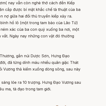
cơm( nay vẫn còn nghè thờ cách đền Kiếp
ăn cắp được bí mật khắc chế tà thuật của ba
nợ giữa hai đối thủ truyền kiếp xảy ra.
 bình hồ lô (một trong tam bảo của Lão Tử)
 ném xác của ba con quỷ xuống ba nơi, một
nh vắt. Ngày nay những con vật đó thường
ng Thương, gần núi Dược Sơn, Hưng Đạo
đời, đã từng dính máu nhiều quân giặc Thát
rồi Vương thả kiếm xuống dòng sông, sau này
t, sáng lóe ra 10 trượng. Hưng Đạo Vương sau
u ma, tà đạo trong tam giới.