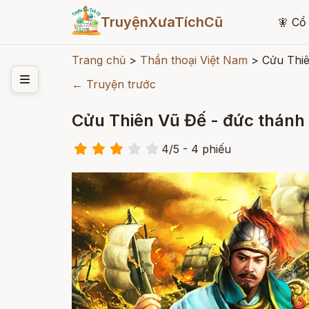
TruyệnXưaTíchCũ
🧚
Cổ 
Trang chủ
>
Thần thoại Việt Nam
>
Cửu Thiê
← Truyện trước
Cửu Thiên Vũ Đế - đức thánh
4
/
5
- 4
phiếu