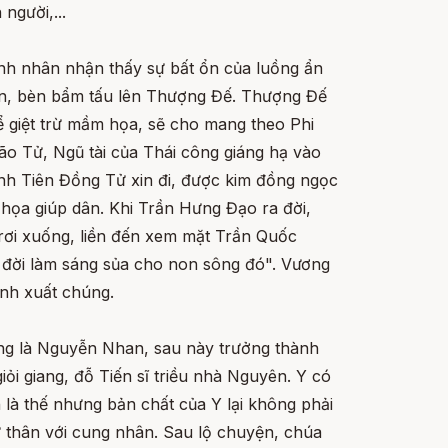
người,...
nh nhân nhận thấy sự bất ổn của luồng ẩn
 đến, bèn bẩm tấu lên Thượng Đế. Thượng Đế
ể giệt trừ mầm họa, sẽ cho mang theo Phi
ão Tử, Ngũ tài của Thái công giáng hạ vào
nh Tiên Đồng Tử xin đi, được kim đồng ngọc
họa giúp dân. Khi Trần Hưng Đạo ra đời,
 rơi xuống, liền đến xem mặt Trần Quốc
iúp đời làm sáng sủa cho non sông đó". Vương
inh xuất chúng.
òng là Nguyễn Nhan, sau này trưởng thành
iỏi giang, đỗ Tiến sĩ triều nhà Nguyên. Y có
n là thế nhưng bản chất của Y lại không phải
 thân với cung nhân. Sau lộ chuyện, chúa