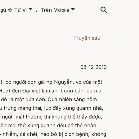
🞃
🞃
ngữ
🔯
Tử Vi
📱
Trên Mobile
Truyện sau →
08-12-2019
, có người con gái họ Nguyễn, vợ của một
oa) đến Đại Việt làm ăn, buôn bán, cô mơ
g, đẻ ra một đứa con. Quả nhiên sáng hôm
ệu trứng mang thai, lúc đấy xung quanh nhà,
 ngút, mắt thường thì không thể thấy được,
ên mọi thứ xung quanh đều có thể nhận
 nhiễm, cá chết, heo bò bị dịch bệnh, không