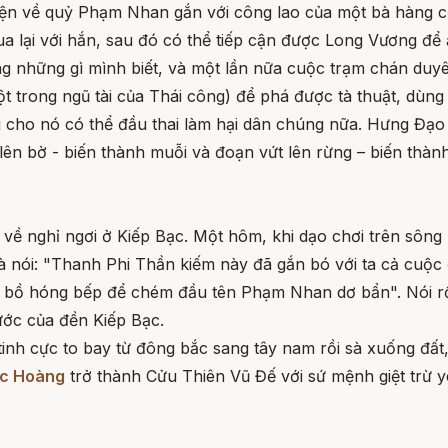
yện về quỷ Phạm Nhan gắn với công lao của một bà hàng 
a lại với hắn, sau đó có thể tiếp cận được Long Vương để 
những gì mình biết, và một lần nữa cuộc trạm chán duyên 
ột trong ngũ tài của Thái công) để phá được tà thuật, dùng
 cho nó có thể đầu thai làm hại dân chúng nữa. Hưng Đạo
lên bờ - biến thành muỗi và đoạn vứt lên rừng – biến thà
 về nghỉ ngơi ở Kiếp Bạc. Một hôm, khi dạo chơi trên sô
 nói: "Thanh Phi Thần kiếm này đã gắn bó với ta cả cuộc 
 và bồ hóng bếp để chém đầu tên Phạm Nhan dơ bẩn". Nói 
rước của đền Kiếp Bạc.
g tinh cực to bay từ đông bắc sang tây nam rồi sà xuống đấ
c Hoàng
trở thành Cửu Thiên Vũ Đế với sứ mệnh giệt trừ yê