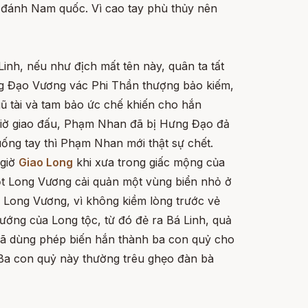
o đánh Nam quốc. Vì cao tay phù thủy nên
Linh, nếu như địch mất tên này, quân ta tất
ưng Đạo Vương vác Phi Thần thượng bảo kiếm,
ũ tài và tam bảo ức chế khiến cho hắn
u giờ giao đấu, Phạm Nhan đã bị Hưng Đạo đả
ống tay thì Phạm Nhan mới thật sự chết.
 giờ
Giao Long
khi xưa trong giấc mộng của
một Long Vương cải quản một vùng biển nhỏ ở
 Long Vương, vì không kiềm lòng trước vẻ
ướng của Long tộc, từ đó đẻ ra Bá Linh, quả
 đã dùng phép biến hắn thành ba con quỷ cho
 Ba con quỷ này thường trêu ghẹo đàn bà