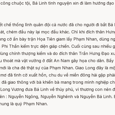
 công chuộc tội, Bá Linh tình nguyện xin đi làm hướng đạ
ết chế thống lĩnh quân đội cả nước đã cho người đi bắt Bá 
hoát, chém đầu này lại mọc đầu khác. Chỉ khi đích thân H
dùng cờ ấn bày trận Họa Tiên giam lấy Phạm Nhan, dùng ng
là Phi Thần kiếm trực diện giáp chiến. Cuối cùng sau nhiề
 dùng chính thượng kiếm và do đích thân Trần Hưng Đạo xu
u thoát mà vật vưởng ở đất An Nam gây họa cho dân. Bấy
g mới là cha đẻ thật sự của Phạm Nhan. Giao Long đây là 
mơ đã tình cờ xuất hồn, chu du về miền đông hải gặp phải
 đã giao thông với bà khiến bà mang trong mình nghiệp ch
hi Long Vương đưa Bá Linh về thủy phủ, vì thương con nên
i tên : Nguyễn Ngông, Nguyễn Nghênh và Nguyễn Bá Linh.
 chung là quỷ Phạm Nhan.