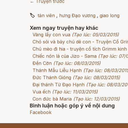
← Truyện trước
🏷
tản viên
,
hưng Đạo vương
,
giao long
Xem ngay truyện hay khác
Vàng lấy con vua
(Tạo lúc: 05/03/2015)
Chó sói và bảy chú dê con - Truyện Cổ G
Chú mèo đi hia - truyện cổ tích Grimm kinh
Chiếc nón lá của Jizo - Sama
(Tạo lúc: 07/
Đền Cờn
(Tạo lúc: 08/03/2015)
Thánh Mẫu Liễu Hạnh
(Tạo lúc: 08/03/201
Đức Thánh Gióng
(Tạo lúc: 08/03/2015)
Đại thánh Từ Đạo Hạnh
(Tạo lúc: 08/03/20
Vua ếch
(Tạo lúc: 11/03/2015)
Con đức bà Maria
(Tạo lúc: 12/03/2015)
Bình luận hoặc góp ý về nội dung
Facebook