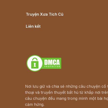
Truyện Xưa Tích Cũ
Cổ tích Việt Nam
Liên kết
Lịch vạn niên
Hà Nội cũ - Món ngon Hà Nội
Truyện kiếm hiệp - Ngôn tình
Download - Tải Miễn Phí
Nơi lưu giữ và chia sẻ những câu chuyện cổ t
thoại và truyền thuyết bất hủ từ khắp nơi trên
câu chuyện đều mang trong mình một bài họ
cảm hứng.