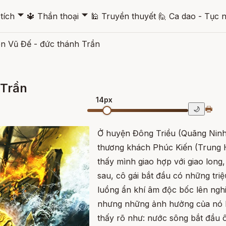
🞃
🞃
tích
🔱
Thần thoại
🕌
Truyền thuyết
🙋
Ca dao - Tục 
n Vũ Đế - đức thánh Trần
 Trần
14px
🖶
🌙
Ở huyện Đông Triều (Quãng Ninh)
thương khách Phúc Kiến (Trung H
thấy mình giao hợp với giao lon
sau, cô gái bắt đầu có những tri
luồng ẩn khí âm độc bốc lên nghi
nhưng những ảnh hưởng của nó l
thấy rõ như: nước sông bắt đầu ô