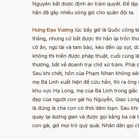
Nguyên bắt được định án trảm quyết. Để lập
hắn đã gây nhiều sóng gió cho quân đội ta.
Hưng Đạo Vương
lúc bấy giờ là Quốc công ti
thắng, nhưng cứ bắt được thì hắn lại trốn t
cờ ấn, ngũ tài và tam bảo, kéo đến úp sọt, 
không thi triển được pháp thuật, cuối cùng 
thương, bắt về doanh trại chờ xử trảm. Phải
Sau khi chết, hồn của Phạm Nhan không siê
mẹ Bá Linh xuất hiện để cứu hắn, thì ra ôn
khu vực Hạ Long, mẹ của Bá Linh trong giấc 
đẹp của người con gái họ Nguyễn, Giao Long
là đúng là cha con có thói dâm loạn. Sau k
quay lại dương gian và được gọi bằng ba cá
con gái, giở mọi trò quỷ quái. Nhân dân gọi