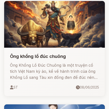
Ông khổng lồ đúc chuông
Ông Khổng Lồ Đúc Chuông là một truyện cổ
tích Việt Nam kỳ ảo, kể về hành trình của ông
Khổng Lồ sang Tàu xin đồng đen để đúc nên
một chiếc chuông thiêng – chiếc chuông có thể
ST
08/06/2025
vang rền khắp bốn phương trời. Khi chuông
ngân lên, tượng trâu vàng bên Tàu giật mình
chạy về nước Nam, mang theo thông điệp
thiêng liêng về lòng yêu nước và phép lạ trời