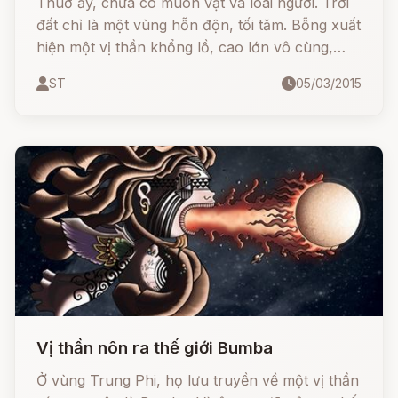
Thuở ấy, chưa có muôn vật và loài người. Trời
đất chỉ là một vùng hỗn độn, tối tăm. Bỗng xuất
hiện một vị thần khổng lồ, cao lớn vô cùng,
chân dài không sao tả xiết. Mỗi bước thần đi là
ST
05/03/2015
băng từ vùng này qua vùng khác, vượt từ núi
nọ sang núi kia.
Vị thần nôn ra thế giới Bumba
Ở vùng Trung Phi, họ lưu truyền về một vị thần