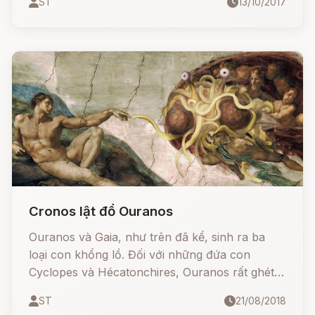
ST
13/10/2017
lại vùng Phật Tích cho gần gũi mẹ.
Cronos lật đổ Ouranos
Ouranos và Gaia, như trên đã kể, sinh ra ba
loại con khổng lồ. Đối với những đứa con
Cyclopes và Hécatonchires, Ouranos rất ghét.
Hình như Ouranos thấy sự có mặt của chúng là
ST
21/08/2018
một điều ô nhục đối với mình.