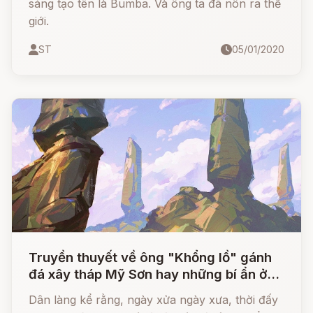
sáng tạo tên là Bumba. Và ông ta đã nôn ra thế
giới.
ST
05/01/2020
Truyền thuyết về ông "Khổng lồ" gánh
đá xây tháp Mỹ Sơn hay những bí ẩn ở
thung lũng thần linh
Dân làng kể rằng, ngày xửa ngày xưa, thời đấy