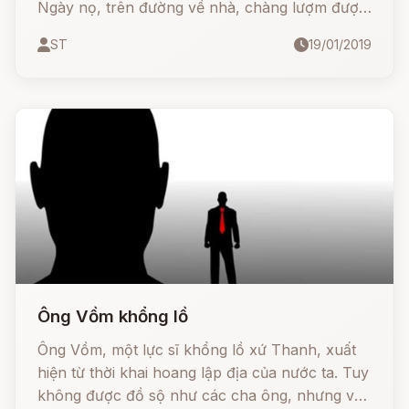
Ngày nọ, trên đường về nhà, chàng lượm được
một cái chai nhỏ. Vì tò mò, chàng tìm cách tháo
ST
19/01/2019
bằng được nắp chai ra.
Ông Vồm khổng lồ
Ông Vồm, một lực sĩ khổng lồ xứ Thanh, xuất
hiện từ thời khai hoang lập địa của nước ta. Tuy
không được đồ sộ như các cha ông, nhưng với