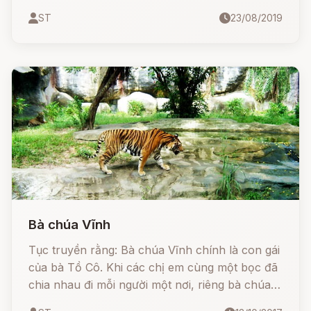
thân hình cao năm trượng, một vòng tay có thể
ST
23/08/2019
ôm trọn thân cây cổ thụ trăm năm, sức khoẻ
của ông thì phải thuộc hàng top thách đấu Việt,
không ai dám hó hé, ông vẫn tay không lấp núi
đào mương, giúp con dân trong vùng có cuộc
sống ấm no.
Bà chúa Vĩnh
Tục truyền rằng: Bà chúa Vĩnh chính là con gái
của bà Tồ Cô. Khi các chị em cùng một bọc đã
chia nhau đi mỗi người một nơi, riêng bà chúa
Vĩnh thương mẹ hơn cả nên vẫn quanh quẩn ở