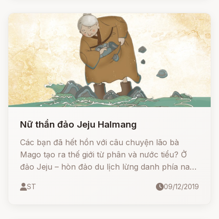
triển nghề nghiệp khắp các vùng.
Nữ thần đảo Jeju Halmang
Các bạn đã hết hồn với câu chuyện lão bà
Mago tạo ra thế giới từ phân và nước tiểu? Ở
đảo Jeju – hòn đảo du lịch lừng danh phía nam
Hàn Quốc lại có câu chuyện nữa, kề về lão bà
ST
09/12/2019
Seolmundae – vị nữ thần bảo hộ cho đảo Jeju,
còn li kì hơn thế.