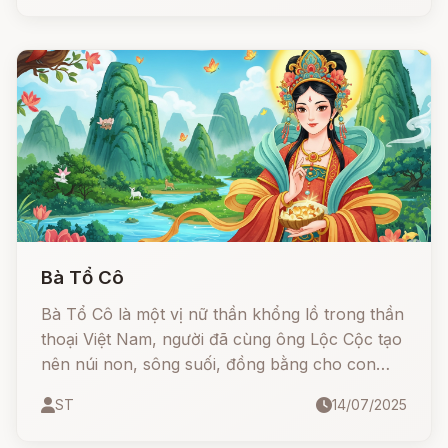
Bà Tổ Cô
Bà Tổ Cô là một vị nữ thần khổng lồ trong thần
thoại Việt Nam, người đã cùng ông Lộc Cộc tạo
nên núi non, sông suối, đồng bằng cho con
người cư trú và sinh sống. Truyền thuyết kể
ST
14/07/2025
rằng, bà đã sinh ra 12 cô con gái xinh đẹp, mỗi
người trở thành vua bà, dạy dân lập làng, phát