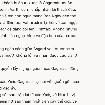
lữ khách bí ẩn tự xưng là Gagnradr, muốn
udnir. Varthrudnir chấp nhận lời thách đấu.
dr về tên con ngựa mang Ban Ngày đến thế
ó là Skinfaxi. Vafthrudnir lại hỏi về con ngựa
adr dễ dàng gọi tên Hrimfaxi. Không những
chính xác ngoại hình và đặc tính của hai con
sông ngăn cách giữa Asgard và Jotunnheim.
h và người khổng lồ, và nhận được câu trả lời
c quyền lấy mạng người thua. Gagnradr đồng
ừ xác Ymir. Gagnradr lại hỏi về nguồn gốc của
 việc ấy.
 sót sau trận lụt từ xác Ymir, về Njord - vị
eim nơi sâu thẳm nhất trên cây thế giới, về