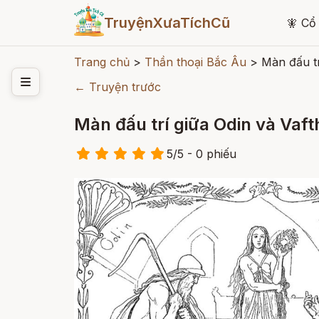
TruyệnXưaTíchCũ
🧚
Cổ 
Trang chủ
>
Thần thoại Bắc Âu
>
Màn đấu tr
← Truyện trước
Màn đấu trí giữa Odin và Vaft
5
/
5
- 0
phiếu