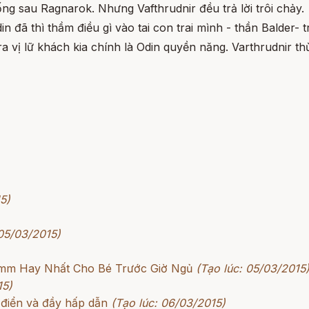
ng sau Ragnarok. Nhưng Vafthrudnir đều trả lời trôi chảy.
n đã thì thầm điều gì vào tai con trai mình - thần Balder- 
ra vị lữ khách kia chính là Odin quyền năng. Varthrudnir th
5)
 05/03/2015)
rimm Hay Nhất Cho Bé Trước Giờ Ngủ
(Tạo lúc: 05/03/2015
15)
 điển và đầy hấp dẫn
(Tạo lúc: 06/03/2015)