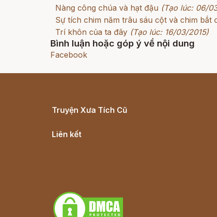
Nàng công chúa và hạt đậu
(Tạo lúc: 06/0
Sự tích chim năm trâu sáu cột và chim bắt c
Trí khôn của ta đây
(Tạo lúc: 16/03/2015)
Bình luận hoặc góp ý về nội dung
Facebook
Truyện Xưa Tích Cũ
Cổ tích Việt Nam
Liên kết
Lịch vạn niên
Hà Nội cũ - Món ngon Hà Nội
Truyện kiếm hiệp - Ngôn tình
Download - Tải Miễn Phí