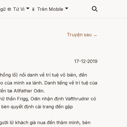
🞃
🞃
ngữ
🔯
Tử Vi
📱
Trên Mobile
Truyện sau →
17-12-2019
hổng lồ) nổi danh về trí tuệ vô biên, đến
 của mình xa lánh. Danh tiếng về trí tuệ của
đến tai Allfather Odin.
nữ thần Frigg, Odin nhận định Vafthrudnir có
, bèn quyết định cải trang đến gặp
người lữ khách già nua đến thăm mình, bèn