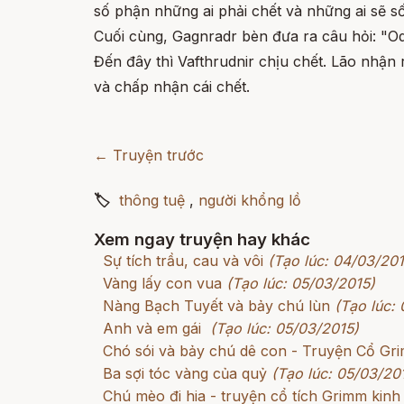
số phận những ai phải chết và những ai sẽ số
Cuối cùng, Gagnradr bèn đưa ra câu hỏi: "Odi
Đến đây thì Vafthrudnir chịu chết. Lão nhận 
và chấp nhận cái chết.
← Truyện trước
🏷
thông tuệ
,
người khổng lồ
Xem ngay truyện hay khác
Sự tích trầu, cau và vôi
(Tạo lúc: 04/03/201
Vàng lấy con vua
(Tạo lúc: 05/03/2015)
Nàng Bạch Tuyết và bảy chú lùn
(Tạo lúc:
Anh và em gái
(Tạo lúc: 05/03/2015)
Chó sói và bảy chú dê con - Truyện Cổ G
Ba sợi tóc vàng của quỷ
(Tạo lúc: 05/03/20
Chú mèo đi hia - truyện cổ tích Grimm kinh