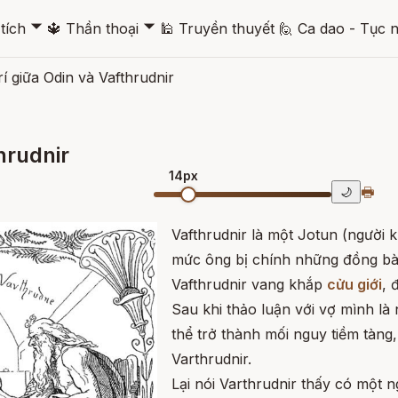
🞃
🞃
tích
🔱
Thần thoại
🕌
Truyền thuyết
🙋
Ca dao - Tục 
í giữa Odin và Vafthrudnir
hrudnir
14px
🖶
🌙
Vafthrudnir là một Jotun (người k
mức ông bị chính những đồng bào
Vafthrudnir vang khắp
cửu giới
, 
Sau khi thảo luận với vợ mình là 
thể trở thành mối nguy tiềm tàng
Varthrudnir.
Lại nói Varthrudnir thấy có một 