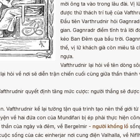
mời ông ta vào trong lâu đài. Vị 
được thử thách trí tuệ của Vafthr
Đầu tiên Varthrudnir hỏi Gagnra
gian. Gagnradr điềm tĩnh trả lời đ
kéo Ban Đêm qua bầu trời. Gagnr
thế, vị lữ khách già còn miêu tả 
ngựa.
Vafthrudnir lại hỏi về tên dòng 
r lại hỏi về nơi sẽ diễn trận chiến cuối cùng giữa thần thán
Vafthrudnir quyết định tăng mức cược: người thắng sẽ đượ
. Vafthrudnir kể lại tường tận quá trình tạo nên thế giới t
uyện về hai đứa con của Mundifari bị ép phải thực hiện công
ị thần của ngày và đêm, về Bergelmir -
người khổng lồ
sống
uộc sống của các einherjar nơi cung điện Valhalla, về Niflh