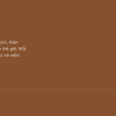
ích, thần
 thế giới. Mỗi
c và niềm