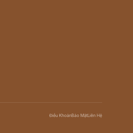
Điều Khoản
Bảo Mật
Liên Hệ