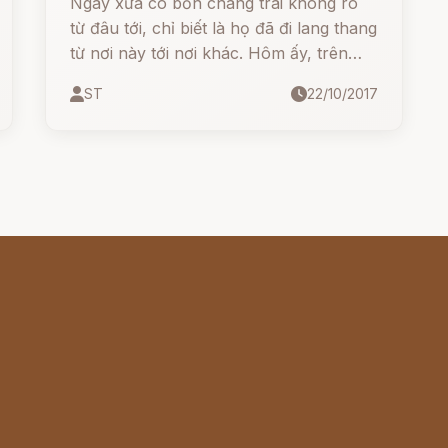
Ngày xưa có bốn chàng trai không rõ
từ đâu tới, chỉ biết là họ đã đi lang thang
từ nơi này tới nơi khác. Hôm ấy, trên
đường đi gặp một xá-la ở bìa rừng gần
ST
22/10/2017
làng, bốn chàng trai rủ nhau vào đó
nghỉ ngơi. Có một ông già đi qua xá-la.
Bốn chàng trai gọi: