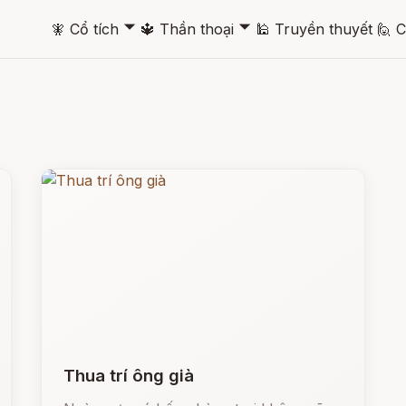
🞃
🞃
🧚
Cổ tích
🔱
Thần thoại
🕌
Truyền thuyết
🙋
C
Thua trí ông già