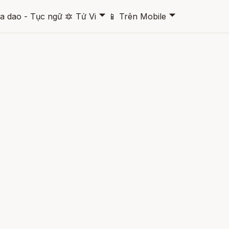
🞃
🞃
a dao - Tục ngữ
🔯
Tử Vi
📱
Trên Mobile