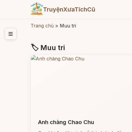
TruyệnXưaTíchCũ
Trang chủ
>
Muu tri
🏷 Muu tri
Anh chàng Chao Chu