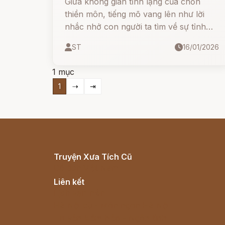
Giữa không gian tĩnh lặng của chốn
thiền môn, tiếng mõ vang lên như lời
nhắc nhở con người ta tìm về sự tỉnh
thức. Thế nhưng, đằng sau hình dáng
ST
16/01/2026
con cá ấy là cả một câu chuyện đầy sự
hối lỗi...
1 mục
1
⇢
⇥
Truyện Xưa Tích Cũ
Cổ tích Việt Nam
Liên kết
Lịch vạn niên
Hà Nội cũ - Món ngon Hà Nội
Truyện kiếm hiệp - Ngôn tình