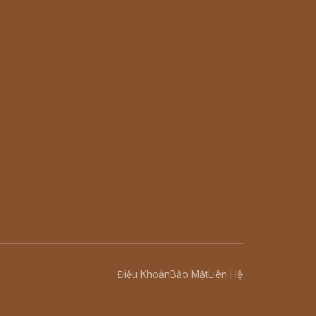
Điều Khoản
Bảo Mật
Liên Hệ