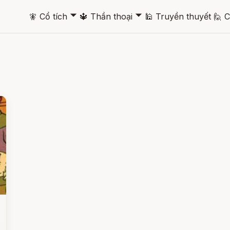
🞃
🞃
🧚
Cổ tích
🔱
Thần thoại
🕌
Truyền thuyết
🙋
C