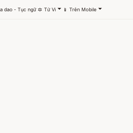
🞃
🞃
a dao - Tục ngữ
🔯
Tử Vi
📱
Trên Mobile