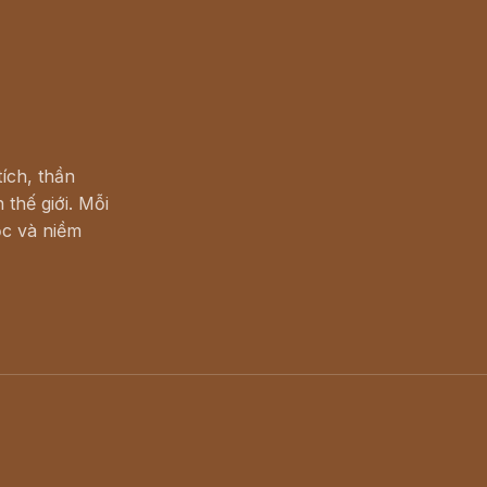
ích, thần
 thế giới. Mỗi
c và niềm