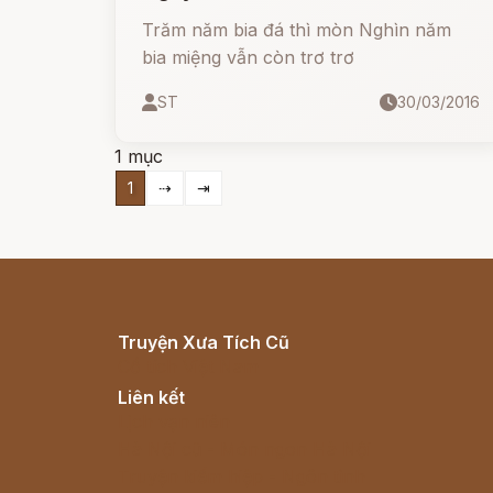
Trăm năm bia đá thì mòn Nghìn năm
bia miệng vẫn còn trơ trơ
ST
30/03/2016
1 mục
1
⇢
⇥
Truyện Xưa Tích Cũ
Cổ tích Việt Nam
Liên kết
Lịch vạn niên
Hà Nội cũ - Món ngon Hà Nội
Truyện kiếm hiệp - Ngôn tình