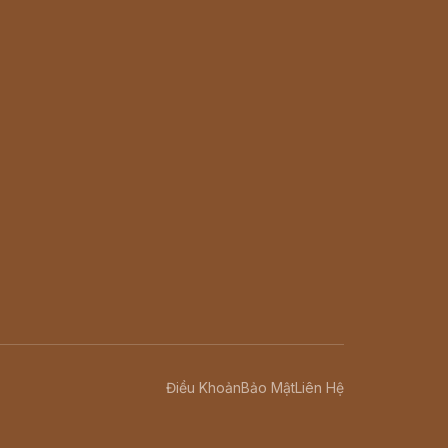
Điều Khoản
Bảo Mật
Liên Hệ