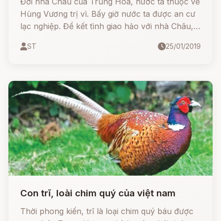
Đời nhà Châu của Trung Hoa, nước ta thuộc về
Hùng Vương trị vì. Bấy giờ nước ta được an cư
lạc nghiệp. Để kết tình giao hảo với nhà Châu,
vua Hùng Vương sai sứ mang cho vua nhà
ST
25/01/2019
Châu một con trĩ lông trắng.
Con trĩ, loài chim quý của việt nam
Thời phong kiến, trĩ là loại chim quý báu được