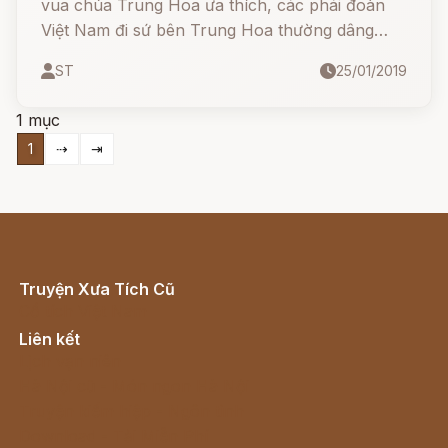
vua chúa Trung Hoa ưa thích, các phái đoàn
Việt Nam đi sứ bên Trung Hoa thường dâng
con trĩ. Nếu không có chim trĩ còn sống thì
ST
25/01/2019
dùng lông trĩ mà thay thế. Dắt lông trĩ sau lưng,
trên mão là dấu hiệu sang trọng.
1 mục
1
⇢
⇥
Truyện Xưa Tích Cũ
Cổ tích Việt Nam
Liên kết
Lịch vạn niên
Hà Nội cũ - Món ngon Hà Nội
Truyện kiếm hiệp - Ngôn tình
Download - Tải Miễn Phí