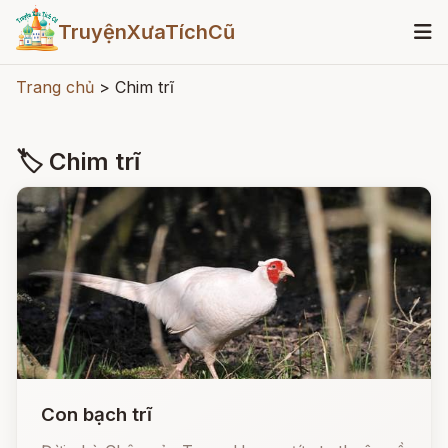
TruyệnXưaTíchCũ
Trang chủ
>
Chim trĩ
🏷 Chim trĩ
Con bạch trĩ