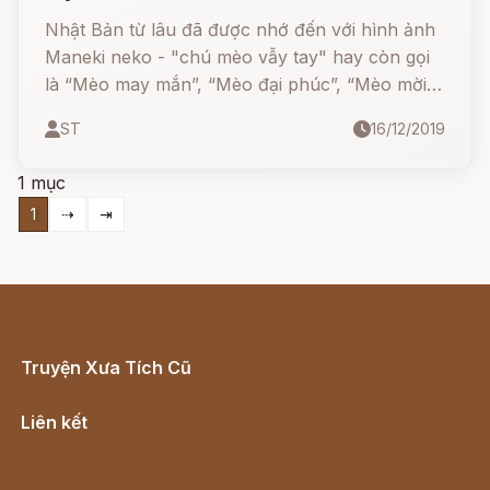
Nhật Bản từ lâu đã được nhớ đến với hình ảnh
Maneki neko - "chú mèo vẫy tay" hay còn gọi
là “Mèo may mắn”, “Mèo đại phúc”, “Mèo mời
khách”, như một biểu tượng đem lại may mắn
ST
16/12/2019
cho các hộ gia đình làm công việc kinh doanh.
1 mục
1
⇢
⇥
Truyện Xưa Tích Cũ
Cổ tích Việt Nam
Liên kết
Lịch vạn niên
Hà Nội cũ - Món ngon Hà Nội