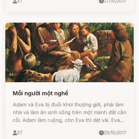
ST
27/10/2017
lòng một việc gì với vợ cả, cái gì bác cũng dúng
mũi vào, vợ làm, chồng càu nhàu, chửi bới, túm
tóc đánh vợ.
Mỗi người một nghề
Adam và Eva bị đuổi khỏi thượng giới, phải làm
nhà và làm ăn sinh sống trên một mảnh đất cằn
cỗi. Adam làm ruộng, còn Eva thì dệt vải. Eva
sinh năm một nên rất đông con, nhưng chẳng
ST
29/10/2017
đứa nào giống đứa nào, một số đứa thì kháu