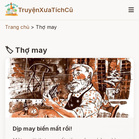
TruyệnXưaTíchCũ
Trang chủ
>
Thợ may
🏷 Thợ may
Dịp may biến mất rồi!