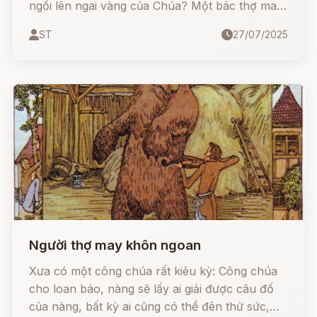
ngồi lên ngai vàng của Chúa? Một bác thợ may
thật thà nhưng hơi "nghịch" đã thử... và cái kết
ST
27/07/2025
khiến ai cũng bật cười!
Người thợ may khôn ngoan
Xưa có một công chúa rất kiêu kỳ: Công chúa
cho loan báo, nàng sẽ lấy ai giải được câu đố
của nàng, bất kỳ ai cũng có thể đên thử sức,