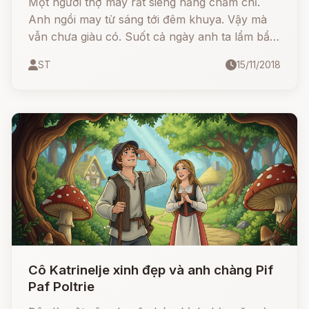
Một người thợ may rất siêng năng chăm chỉ.
Anh ngồi may từ sáng tới đêm khuya. Vậy mà
vẫn chưa giàu có. Suốt cả ngày anh ta lẩm bẩm
mỗi một câu: “Dịp may của ta đâu? Dịp may
ST
15/11/2018
của ta đâu?”
Cô Katrinelje xinh đẹp và anh chàng Pif
Paf Poltrie