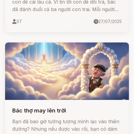
con dê cái láu cá. Vì tin lời con dê dối trá, bác
đã đánh đuổi cả ba người con trai. Mỗi người
con sau đó học được một nghề riêng và nhận
ST
27/07/2025
về một món đồ kỳ diệu
Bác thợ may lên trời
Bạn đã bao giờ tưởng tượng mình lạc vào thiên
đường? Nhưng nếu được vào rồi, bạn có dám