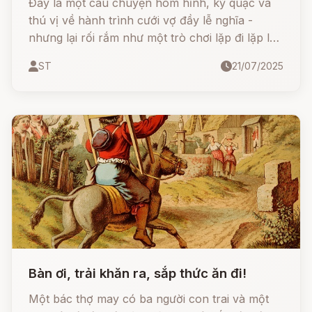
Đây là một câu chuyện hóm hỉnh, kỳ quặc và
thú vị về hành trình cưới vợ đầy lễ nghĩa -
nhưng lại rối rắm như một trò chơi lặp đi lặp lại.
Câu chuyện mang đậm phong cách kể chuyện
ST
21/07/2025
dân gian Đức, với lối dẫn dí dỏm và nhân vật có
cái tên rất… “âm nhạc” – Pif Paf Poltrie!
Bàn ơi, trải khăn ra, sắp thức ăn đi!
Một bác thợ may có ba người con trai và một