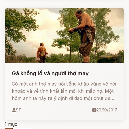
bước.
Gã khổng lồ và người thợ may
Có một anh thợ may nổi tiếng khắp vùng về nói
khoác và về tính khất lần mỗi khi mắc nợ. Một
hôm anh ta nảy ra ý định đi dạo một chút để
ngắm cảnh trời đất. Anh vội vã rời cửa hàng.
ST
29/10/2017
1 mục