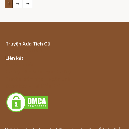
1
⇢
⇥
Truyện Xưa Tích Cũ
Cổ tích Việt Nam
Liên kết
Lịch vạn niên
Hà Nội cũ - Món ngon Hà Nội
Truyện kiếm hiệp - Ngôn tình
Download - Tải Miễn Phí