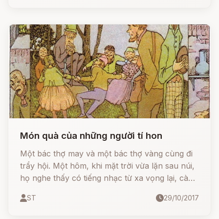
khỉnh dễ thương, một số đứa khác thì lại xấu xí.
Món quà của những người tí hon
Một bác thợ may và một bác thợ vàng cùng đi
trẩy hội. Một hôm, khi mặt trời vừa lặn sau núi,
họ nghe thấy có tiếng nhạc từ xa vọng lại, càng
đến gần càng rõ. Tiếng nhạc âm vang kỳ lạ, và
ST
29/10/2017
xao xuyến lòng người khiến hai khách bộ hành
quên cả mệt nhọc cứ thẳng hướng đò rảo