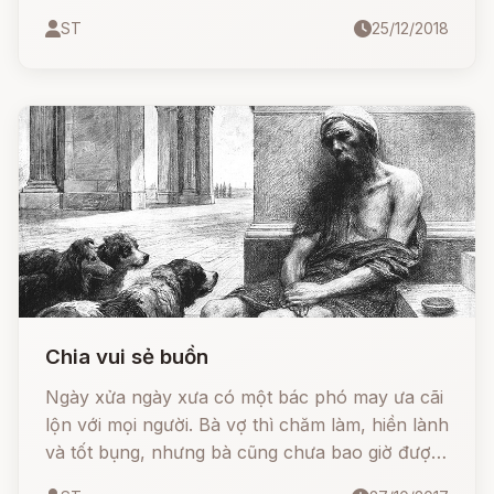
chàng trai nào đến cầu hôn nàng đều phải giải
ST
25/12/2018
được câu đố. Hễ chàng trai không giải được là
liền bị nàng giễu cợt đuổi đi.
Chia vui sẻ buồn
Ngày xửa ngày xưa có một bác phó may ưa cãi
lộn với mọi người. Bà vợ thì chăm làm, hiền lành
và tốt bụng, nhưng bà cũng chưa bao giờ được
người chồng ưng ý. Bác phó may chẳng hài