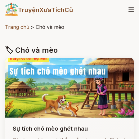
TruyệnXưaTíchCũ
Trang chủ
>
Chó và mèo
🏷 Chó và mèo
Sự tích chó mèo ghét nhau