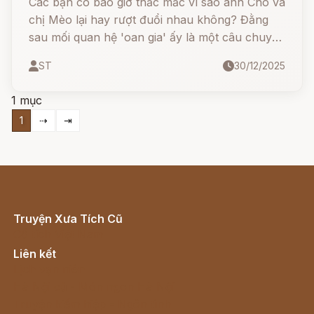
Các bạn có bao giờ thắc mắc vì sao anh Chó và
chị Mèo lại hay rượt đuổi nhau không? Đằng
sau mối quan hệ 'oan gia' ấy là một câu chuyện
cổ xưa từ thời mường Bun đấy!
ST
30/12/2025
1 mục
1
⇢
⇥
Truyện Xưa Tích Cũ
Cổ tích Việt Nam
Liên kết
Lịch vạn niên
Hà Nội cũ - Món ngon Hà Nội
Truyện kiếm hiệp - Ngôn tình