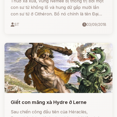
Thuở xa xưa, vùng Némée bị thống trị bởi một
con sư tử khổng lồ và hung dữ gấp mười lần
con sư tử ở Cithéron. Bố nó chính là tên Đại
khổng lồ Typhon, đã có lần quật ngã Zeus. Mẹ
ST
03/09/2018
nó là Échidna, một con quỷ cái nửa người nửa
rắn
Giết con mãng xà Hydre ở Lerne
Sau chiến công đầu tiên của Héraclès,