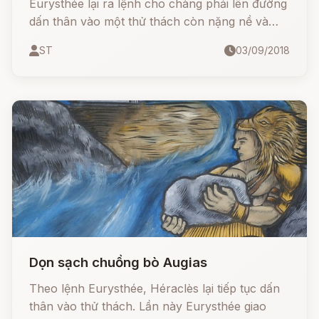
Eurysthée lại ra lệnh cho chàng phải lên đường
dấn thân vào một thử thách còn nặng nề và
nguy hiểm gấp bội phần thử thách đầu tiên: đến
ST
03/09/2018
vùng Lerne giết con mãng xà Hydre.
Dọn sạch chuồng bò Augias
Theo lệnh Eurysthée, Héraclès lại tiếp tục dấn
thân vào thử thách. Lần này Eurysthée giao