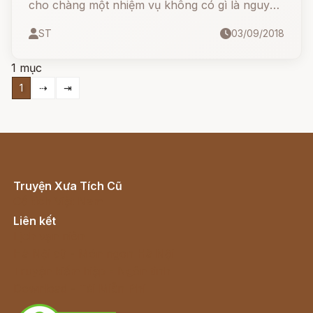
cho chàng một nhiệm vụ không có gì là nguy
hiểm nhưng chẳng kém phần nặng nề. Hắn vẫn
ST
03/09/2018
cứ tưởng rằng Héraclès thể nào cũng có lúc
phải bó tay trước những công việc hắn giao.
1 mục
1
⇢
⇥
Truyện Xưa Tích Cũ
Cổ tích Việt Nam
Liên kết
Lịch vạn niên
Hà Nội cũ - Món ngon Hà Nội
Truyện kiếm hiệp - Ngôn tình
Download - Tải Miễn Phí