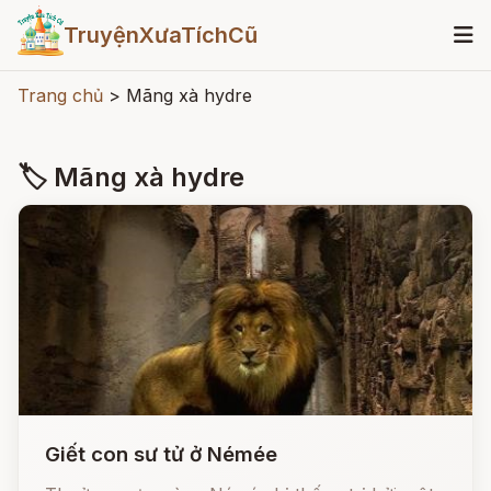
TruyệnXưaTíchCũ
Trang chủ
>
Mãng xà hydre
🏷 Mãng xà hydre
Giết con sư tử ở Némée