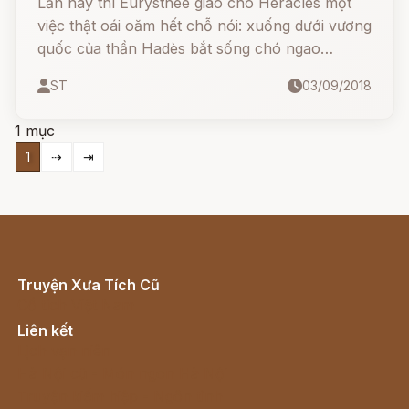
Lần này thì Eurysthée giao cho Héraclès một
việc thật oái oăm hết chỗ nói: xuống dưới vương
quốc của thần Hadès bắt sống chó ngao
Cerbère ba đầu đem về. Công việc này vượt
ST
03/09/2018
quá tài năng của Héraclès. Chàng phải cầu
khấn Zeus giúp đỡ.
1 mục
1
⇢
⇥
Truyện Xưa Tích Cũ
Cổ tích Việt Nam
Liên kết
Lịch vạn niên
Hà Nội cũ - Món ngon Hà Nội
Truyện kiếm hiệp - Ngôn tình