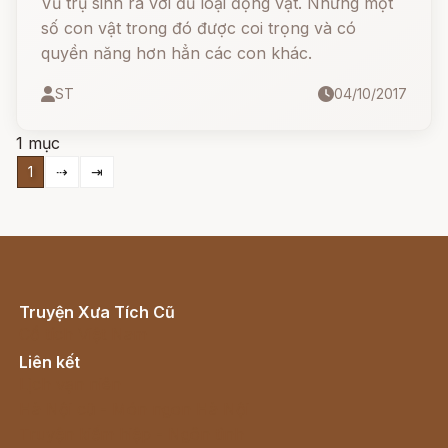
Vũ trụ sinh ra với đủ loại động vật. Nhưng một
số con vật trong đó được coi trọng và có
quyền năng hơn hẳn các con khác.
ST
04/10/2017
1 mục
1
⇢
⇥
Truyện Xưa Tích Cũ
Cổ tích Việt Nam
Liên kết
Lịch vạn niên
Hà Nội cũ - Món ngon Hà Nội
Truyện kiếm hiệp - Ngôn tình